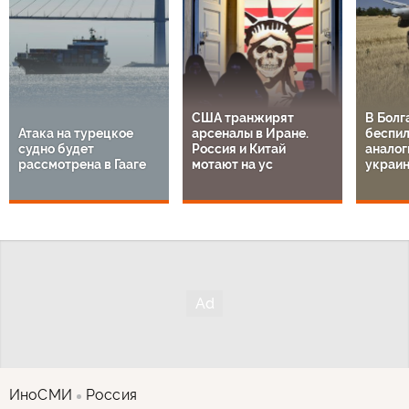
США транжирят
В Болг
Атака на турецкое
арсеналы в Иране.
беспил
судно будет
Россия и Китай
аналог
рассмотрена в Гааге
мотают на ус
украи
ИноСМИ
Россия