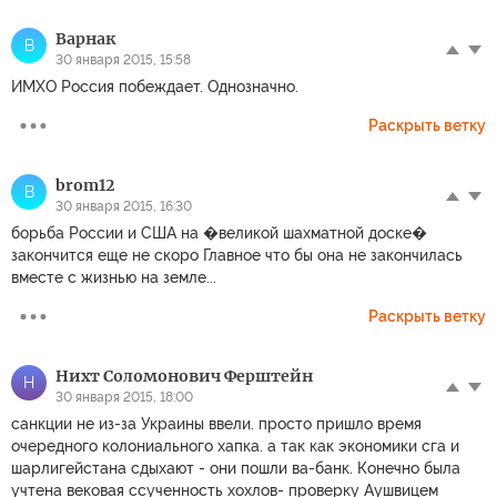
Варнак
В
30 января 2015, 15:58
ИМХО Россия побеждает. Однозначно.
Раскрыть ветку
brom12
B
30 января 2015, 16:30
борьба России и США на �великой шахматной доске�
закончится еще не скоро Главное что бы она не закончилась
вместе с жизнью на земле...
Раскрыть ветку
Нихт Соломонович Ферштейн
Н
30 января 2015, 18:00
санкции не из-за Украины ввели. просто пришло время
очередного колониального хапка. а так как экономики сга и
шарлигейстана сдыхают - они пошли ва-банк. Конечно была
учтена вековая ссученность хохлов- проверку Аушвицем