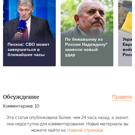
По бежавшему из
Украи
Песков: СВО может
России Надеждину*
Европ
завершиться в
нанесли новый
войну
ближайшие часы
удар
Росс
Обсуждение
Правила
Комментариев: 10
Эта статья опубликована более, чем 24 часа назад, а значит,
она недоступна для комментирования. Новые материалы вы
можете найти на
главной странице
.