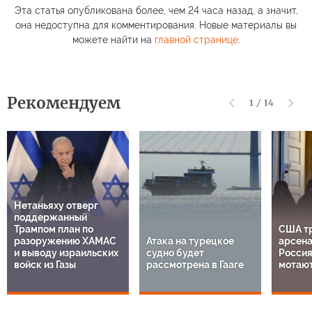
Эта статья опубликована более, чем 24 часа назад, а значит,
она недоступна для комментирования. Новые материалы вы
можете найти на
главной странице
.
Рекомендуем
1
/
14
Нетаньяху отверг
поддержанный
Трампом план по
США т
разоружению ХАМАС
Атака на турецкое
арсена
и выводу израильских
судно будет
Россия
войск из Газы
рассмотрена в Гааге
мотают