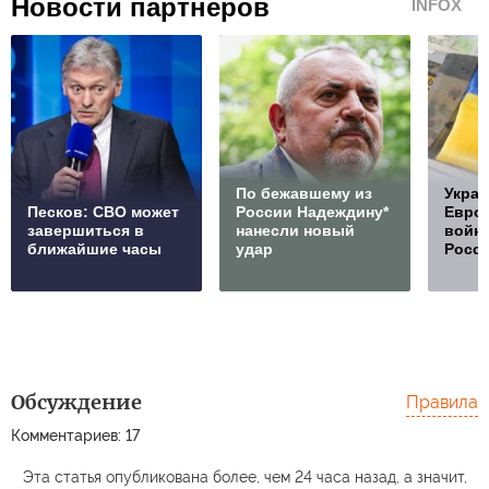
Новости партнеров
INFOX
По бежавшему из
Украи
Песков: СВО может
России Надеждину*
Европ
завершиться в
нанесли новый
войну
ближайшие часы
удар
Росс
Обсуждение
Правила
Комментариев: 17
Эта статья опубликована более, чем 24 часа назад, а значит,