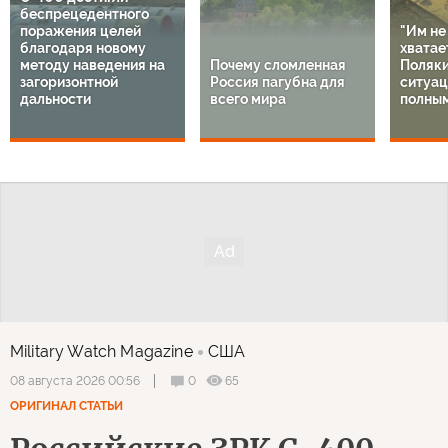
беспрецедентного
поражения целей
"Им не
благодаря новому
хватает
методу наведения на
Почему сломленная
Поляки
загоризонтной
Россия пагубна для
ситуац
дальности
всего мира
полным
Military Watch Magazine
США
0
65
08 августа 2026 00:56
ОРИГИНАЛ СТАТЬИ