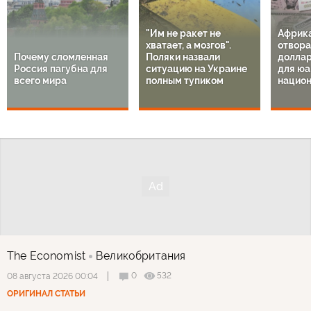
"Им не ракет не
Африк
хватает, а мозгов".
отвора
Почему сломленная
Поляки назвали
доллар
Россия пагубна для
ситуацию на Украине
для юа
всего мира
полным тупиком
национ
The Economist
Великобритания
0
532
08 августа 2026 00:04
ОРИГИНАЛ СТАТЬИ