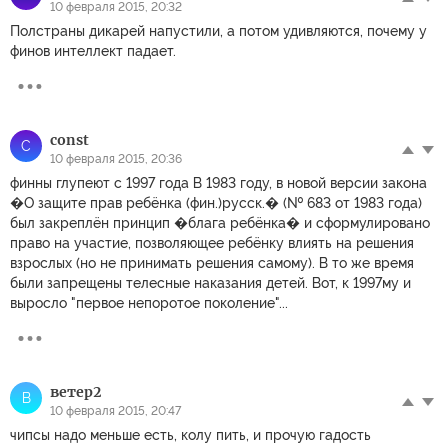
10 февраля 2015, 20:32
Полстраны дикарей напустили, а потом удивляются, почему у
финов интеллект падает.
const
C
10 февраля 2015, 20:36
финны глупеют с 1997 года В 1983 году, в новой версии закона
�О защите прав ребёнка (фин.)русск.� (№ 683 от 1983 года)
был закреплён принцип �блага ребёнка� и сформулировано
право на участие, позволяющее ребёнку влиять на решения
взрослых (но не принимать решения самому). В то же время
были запрещены телесные наказания детей. Вот, к 1997му и
выросло "первое непоротое поколение"...
ветер2
В
10 февраля 2015, 20:47
чипсы надо меньше есть, колу пить, и прочую гадость