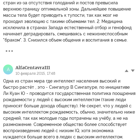
стран из-за отсутствия голоданий и постов превысила
верхнюю границу оптимальной зоны. Дальнейшее повышение
массы тела будет приводить к тупости, так как мозг не
проходил эволюцию с такими объемами тел. 2. Медицина
исключила в странах Запада естественный отбор и генофонд
начинает деградировать, смешиваясь с нежизнеспособным
"браком". 3. Снизился объем общения и воспитания в семье.
AlfaCentavra111
A
10 февраля 2015, 17:48
Одна из стран мира где интеллект населения высокий и
быстро растёт , это - Сингапур В Сингапуре, по инициативе
Ли Куан Ю - проводится государственная политика поощрения
рождаемости у людей с высоким интеллектом (такие люди
приносят больше дохода обществу). Не секрет, что у людей с
высоким интеллектом рождаемость, обычно, значительно ниже
средней, так как молодые годы потрачены на учёбу, а не на
размножение. Современное общество более способствует
воспроизведению людей с низким IQ, хотя экономика
нуждается больше всего в людях с высоким интеллектом.