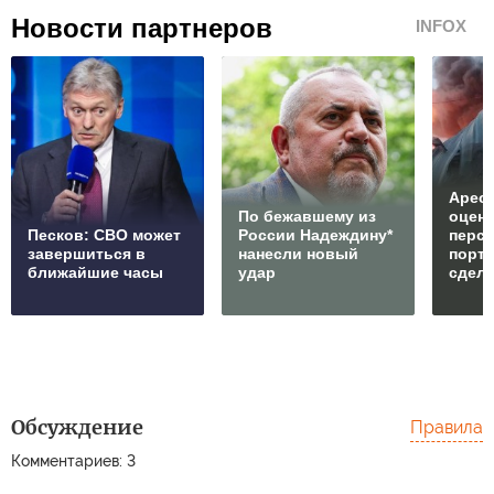
Новости партнеров
INFOX
Арест
По бежавшему из
оцен
Песков: СВО может
России Надеждину*
перс
завершиться в
нанесли новый
порто
ближайшие часы
удар
сдел
Обсуждение
Правила
Комментариев: 3