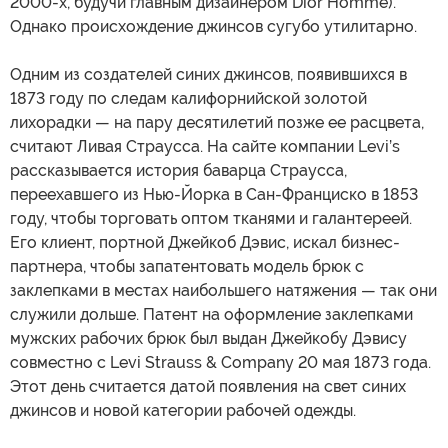
2000-х, будучи главным дизайнером Dior Homme).
Однако происхождение джинсов сугубо утилитарно.
Одним из создателей синих джинсов, появившихся в
1873 году по следам калифорнийской золотой
лихорадки — на пару десятилетий позже ее расцвета,
считают Ливая Страусса. На сайте компании Levi’s
рассказывается история баварца Страусса,
переехавшего из Нью-Йорка в Сан-Франциско в 1853
году, чтобы торговать оптом тканями и галантереей.
Его клиент, портной Джейкоб Дэвис, искал бизнес-
партнера, чтобы запатентовать модель брюк с
заклепками в местах наибольшего натяжения — так они
служили дольше. Патент на оформление заклепками
мужских рабочих брюк был выдан Джейкобу Дэвису
совместно с Levi Strauss & Company 20 мая 1873 года.
Этот день считается датой появления на свет синих
джинсов и новой категории рабочей одежды.