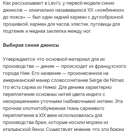
Как рассказывают в Levi’s, у первой модели синих
джинсов — изначально называвшихся XX «комбинезон
до пояса» — был один задний карман с дугообразной
прошивкой, карман для часов, хлястик, пуговицы для
подтяжек и медная заклепка между ног.
Выбирая синие джинсы
Утверждается, что основной материал для их
производства — деним — происходит из французского
города Ним. Его название — произнесенное на
американский манер словосочетание Serge de Nîmes
(то есть саржа из Нима). Для денима характерно
переплетение основных нитей цвета индиго с
неокрашенными уточными (набивочными) нитями. Эта
прочная хлопчатобумажная ткань саржевого
переплетения в XIX веке использовалась для
производства брюк, которые носили моряки из
итальянской Генуи. Существует мнение, что эти брюки