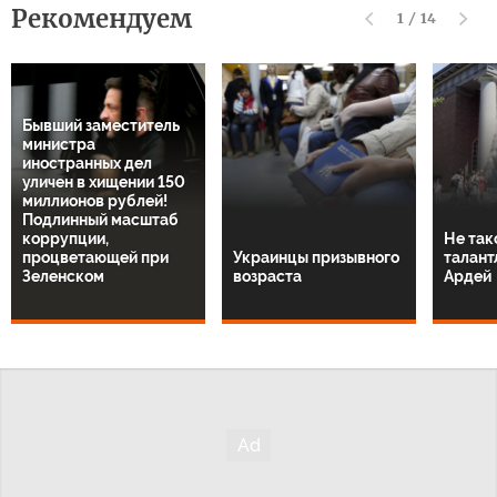
Рекомендуем
1
/
14
Бывший заместитель
министра
иностранных дел
уличен в хищении 150
миллионов рублей!
Подлинный масштаб
коррупции,
Не так
процветающей при
Украинцы призывного
талант
Зеленском
возраста
Ардей