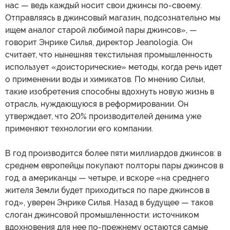
нас — ведь каждый носит свои джинсы по-своему.
Отправляясь в джинсовый магазин, подсознательно мы
ищем аналог старой любимой пары джинсов», —
говорит Энрике Силья, директор Jeanologia. Он
считает, что нынешняя текстильная промышленность
использует «доисторические» методы, когда речь идет
о применении воды и химикатов. По мнению Сильи,
такие изобретения способны вдохнуть новую жизнь в
отрасль, нуждающуюся в реформировании. Он
утверждает, что 20% производителей денима уже
применяют технологии его компании.
В год производится более пяти миллиардов джинсов: в
среднем европейцы покупают полторы пары джинсов в
год, а американцы — четыре, и вскоре «на среднего
жителя Земли будет приходиться по паре джинсов в
год», уверен Энрике Силья. Назад в будущее — таков
слоган джинсовой промышленности: источником
вдохновения для нее по-прежнему остаются самые