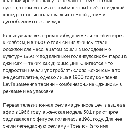
красный ярлычок: как утверждают в Levi’s, он был
нужен, чтобы «отличать комбинезоны Levi’s от изделий
конкурентов, использовавших темный деним и
дугообразную прошивку».
Голливудские вестерны пробудили у зрителей интерес
к ковбоям, и в 1930-е годы синие джинсы стали
одеждой для масс, а затем вошли в молодежную
культуру 1950-х под влиянием голливудских бунтарей в
джинсах — таких, как Джеймс Дин. Считается, что
подростки начали употреблять слово «джинсы» в то
же десятилетие, однако лишь в 1960 году компания
Levi’s заменила термин «комбинезон» на «джинсы» в
рекламе и на упаковке.
Первая телевизионная реклама джинсов Levi’s вышла в
эфир в 1966 году, а женская модель 501, при стирке
садившаяся по фигуре, появилась в 1981 году. Для нее
сняли легендарную рекламу «Трэвис» (это имя