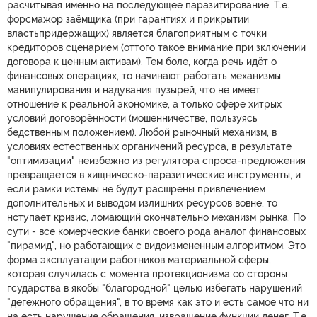
расчитывая именно на последующее паразитирование. Т.е.
форсмажор заёмщика (при гарантиях и прикрытии
властьпридержащих) является благоприятным с точки
кредиторов сценарием (оттого такое внимание при зключении
договора к ценным активам). Тем боле, когда речь идёт о
финансовых операциях, то начинают работать механизмы
манипулирования и надувания пузырей, что не имеет
отношение к реальной экономике, а только сфере хитрых
условий договорённости (мошенничестве, пользуясь
бедственным положением). Любой рыночный механизм, в
условиях естественных органичений ресурса, в результате
"оптимизации" неизбежно из регулятора спроса-предложения
превращается в хищническо-паразитические инструменты, и
если рамки истемы не будут расшрены привлечением
дополнительных и выводом излишних ресурсов вовне, то
нступает кризис, ломающий окончательно механизм рынка. По
сути - все комерческие банки своего рода аналог финансовых
"пирамид", но работающих с видоизмененным алгоритмом. Это
форма эксплуатации работников материальной сферы,
которая случилась с момента протекционизма со стороны
гсударства в якобы "благородной" целью избегать нарушений
"дегежного обращения", в то время как это и есть самое что ни
на есть нарушение обращения, извращение функции денег. Т.е.