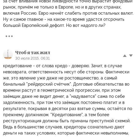
за счёт вливания новой ликвидности точно вырастит фондовый
рынок, причём не только в Европе, но и в других странах,
включая Россию. Евро начнёт слабеть против остальных валют.
Ну и самое главное - на какое-то время удастся отсрочить
большой Европейский дефолт. Но вот надолго ли?
Чтоб я так жил
30 июля 2015, 06:31
кредитование - от слова кредо - доверяю. Зачит, в случае
невозврата, ответственность несут обе стороны. Фактически
же, это явление уже даже не ростовщичество, а самый
банальный "рейдерский счётчик". Долговые обязательства во
времени растут в геометрической прогрессии, при этом
заёмщик даже не видит денег, а "надувается" сама по себе
задолженность, при том что заёмщик постоянно платит и в
результате, покрывая в десятки раз взятые суммы, остаётся по
прежнему должником. "Кредитование", а тем более
реструкторизация должны быть принаны преступной схемой.
Ведь в большинстве случаев, кредиторы сознательно дают
деньги на таких условиях, которые фактически невыполнимы,