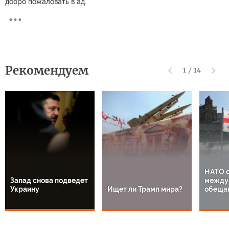
добро пожаловать в ад.
Рекомендуем
1
/
14
НАТО о
Запад снова подведет
между 
Украину
Ищет ли Трамп мира?
обеща