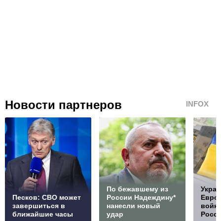
Новости партнеров
INFOX
По бежавшему из
Украи
Песков: СВО может
России Надеждину*
Европ
завершиться в
нанесли новый
войну
ближайшие часы
удар
Росс