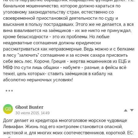
банальное мошенничество, которое должно караться по
уголовному законодательству стран, естественно со
своевременной приостановкой деятельности по суду и
взыскания в пользу пострадавших. Этого же не делается, а вся
вина взваливается на заёмщиков - их же никто не принуждал,
кроме безысходности - это их проблемы. Но любые
неадекватные соглашения должны юридически
рассматриваться как неправомерные. Ведь можно и с белками
в лесу "залючить" соглашение и за ксочек сахара присвоить
себе весь лес. Короче, Греция - жертва мошенников из ЕЦБ и
МВФ (по сути лишь общаки - набумге - разные, а фейсы всё
теже), цель которых- ставить заёмщиков в кабалу на
абсолютно нерыночных условиях!
Ghost Buster
GB
30 июля 2015, 14:49
Долг делает из кредитора многоголовое морское чудовище
Левиафан. Жизнь под его контролем становится опасной,
жестокой и, для многих моих соотечественников, короткой. EC: