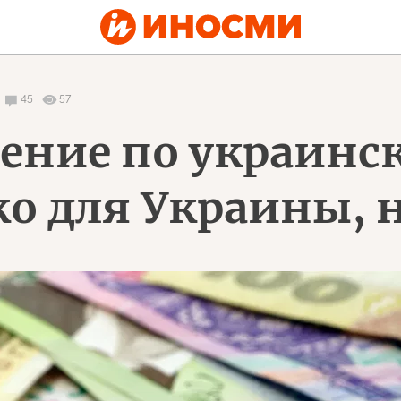
45
57
ение по украинс
о для Украины, н