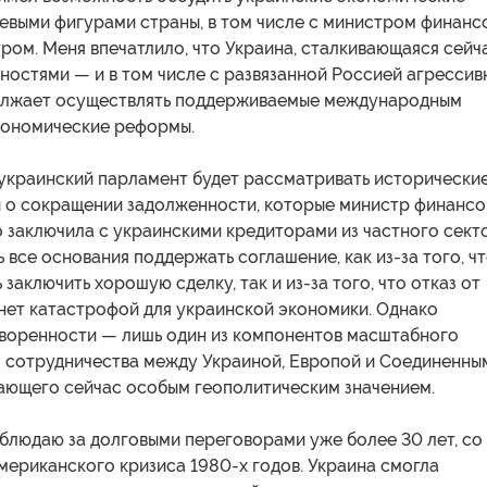
евыми фигурами страны, в том числе с министром финанс
ом. Меня впечатлило, что Украина, сталкивающаяся сейч
ностями — и в том числе с развязанной Россией агрессив
олжает осуществлять поддерживаемые международным
ономические реформы.
 украинский парламент будет рассматривать исторически
 о сокращении задолженности, которые министр финансо
 заключила с украинскими кредиторами из частного сект
ь все основания поддержать соглашение, как из-за того, ч
 заключить хорошую сделку, так и из-за того, что отказ от
нет катастрофой для украинской экономики. Однако
воренности — лишь один из компонентов масштабного
 сотрудничества между Украиной, Европой и Соединенны
ающего сейчас особым геополитическим значением.
блюдаю за долговыми переговорами уже более 30 лет, со
мериканского кризиса 1980-х годов. Украина смогла