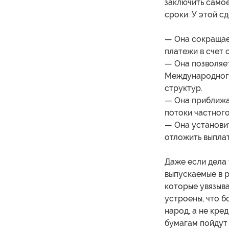
заключить самое
сроки. У этой с
— Она сокращае
платежи в счет 
— Она позволяе
Международного
структур.
— Она приближае
потоки частного
— Она установи
отложить выпла
Даже если дела
выпускаемые в 
которые увязыва
устроены, что б
народ, а не кред
бумагам пойдут 