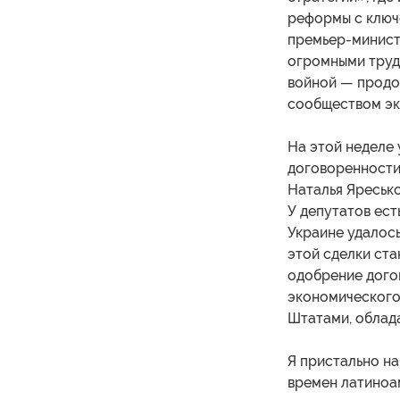
реформы с ключ
премьер-министр
огромными труд
войной — прод
сообществом эк
На этой неделе
договоренности
Наталья Яресько
У депутатов ест
Украине удалось
этой сделки ста
одобрение дого
экономического
Штатами, облад
Я пристально на
времен латиноа