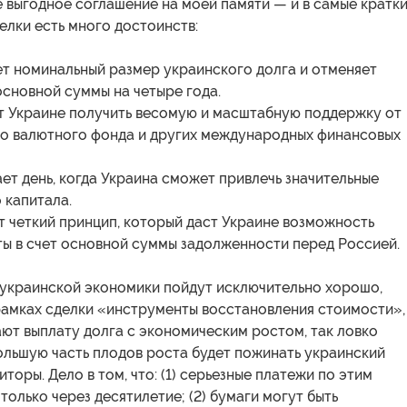
 выгодное соглашение на моей памяти — и в самые кратк
делки есть много достоинств:
т номинальный размер украинского долга и отменяет
основной суммы на четыре года.
т Украине получить весомую и масштабную поддержку от
 валютного фонда и других международных финансовых
т день, когда Украина сможет привлечь значительные
 капитала.
т четкий принцип, который даст Украине возможность
ты в счет основной суммы задолженности перед Россией.
 украинской экономики пойдут исключительно хорошо,
рамках сделки «инструменты восстановления стоимости»,
ют выплату долга с экономическим ростом, так ловко
ольшую часть плодов роста будет пожинать украинский
иторы. Дело в том, что: (1) серьезные платежи по этим
только через десятилетие; (2) бумаги могут быть