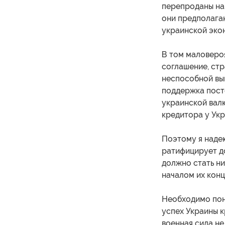
перепроданы на
они предполагаю
украинской экон
В том маловеро
соглашение, стр
неспособной вы
поддержка пост
украинской валю
кредитора у Укр
Поэтому я наде
ратифицирует до
должно стать н
началом их конц
Необходимо пон
успех Украины 
военная сила н