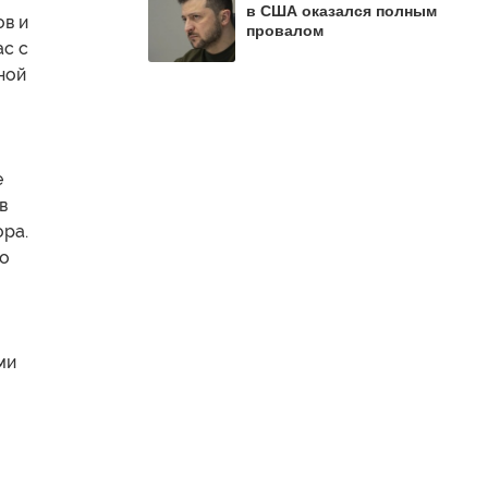
в США оказался полным
ов и
провалом
ас с
ной
е
в
ора.
то
ми