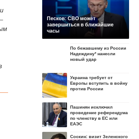
ми
 —
Песков: СВО может
завершиться в ближайшие
ным
часы
По бежавшему из России
Надеждину* нанесли
новый удар
з
Украина требует от
Европы вступить в войну
против России
Пашинян исключил
проведение референдума
по членству в ЕС или
ЕАЭС
Соскин: визит Зеленского