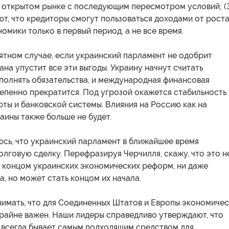
 открытом рынке с последующим пересмотром условий; (
т, что кредиторы смогут пользоваться доходами от рост
омики только в первый период, а не все время.
ятном случае, если украинский парламент не одобрит
ана упустит все эти выгоды. Украину начнут считать
полнять обязательства, и международная финансовая
епенно прекратится. Под угрозой окажется стабильность
ты и банковской системы. Влияния на Россию как на
аины также больше не будет.
юсь, что украинский парламент в ближайшее время
лговую сделку. Перефразируя Черчилля, скажу, что это н
и концом украинских экономических реформ, ни даже
а, но может стать концом их начала.
имать, что для Соединенных Штатов и Европы экономиче
крайне важен. Наши лидеры справедливо утверждают, что
е всегда бывает самым подходящим средством для