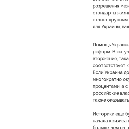
разрешения меж
стандарты жизни
станет крупным 
для Украины, ва
Помощь Украине
реформ. В ситу
вторжение, так
соответствует 
Если Украина до
многократно оку
процентами, а с
российские вла
также оказывать
Историки еще б
начала кризиса
больше, чем на