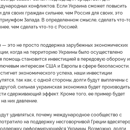
дународных конфликтов. Если Украина сможет повысить
 для своих граждан сильнее, чем Россия для своих, это
триумфом Запада. В определенном смысле, сделать что-т
жнее, чем сделать что-то с Россией.
 — это не просто поддержка зарубежных экономических
ации, когда на территорию Украины было осуществлено
ая помощь становится инвестицией в передовую оборону и
ключевым интересам США и Европы в сфере безопасности.
стигнет экономического успеха, наши инвестиции
пятся, так как, с одной стороны, долги будут выплачены с
 другой, сильная украинская экономика будет производить
сти сдерживающий эффект. Кроме того, ее пример будет
 на них давление.
удут удивляться, почему международное сообщество с
 потратило на поддержку несговорчивой Греции вдесятер
 поддержку реформирующейся Украины. Возможно, долги