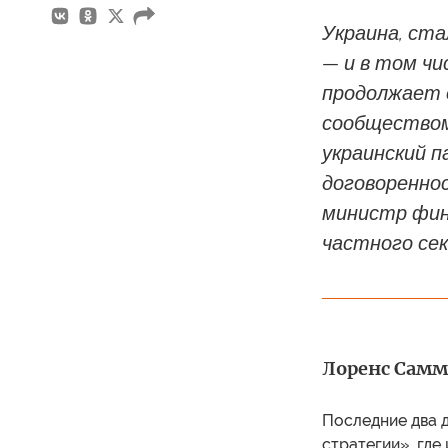
Украина, ст
— и в том чи
продолжает
сообществом
украинский 
договоренно
министр фин
частного се
Лоренс Самме
Последние два д
стратегии», где