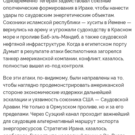
Одновременно Тегеран задействовал союзные
ополченческие формирования в Ираке, чтобы нанести
удары по саудовским энергетическим объектам.
Союзники исламской республики — хуситы в Йемене —
вернулись на арену и угрожали судоходству в Красном
море и проливе Баб-эль-Мандеб, а также саудовской
нефтяной инфраструктуре. Когда в египетском порту
Думьят в результате атаки беспилотника загорелся
танкер американской компании, конфликт, казалось,
полностью вышел из-под контроля.
Все эти атаки, по-видимому, были направлены на то,
чтобы наглядно продемонстрировать американской
стороне экономические издержки дальнейшей
эскалации и уязвимость союзника США — Саудовской
Аравии. Не только в Ормузском проливе, но и за его
пределами. Через Суэцкий канал проходит важнейший
для саудовцев альтернативный маршрут экспорта
энергоресурсов. Стратегия Ирана, казалось,