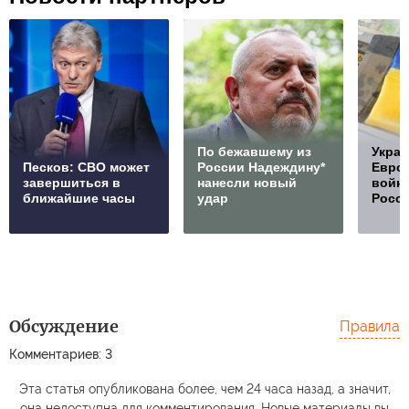
По бежавшему из
Украи
Песков: СВО может
России Надеждину*
Европ
завершиться в
нанесли новый
войну
ближайшие часы
удар
Росс
Обсуждение
Правила
Комментариев: 3
Эта статья опубликована более, чем 24 часа назад, а значит,
она недоступна для комментирования. Новые материалы вы