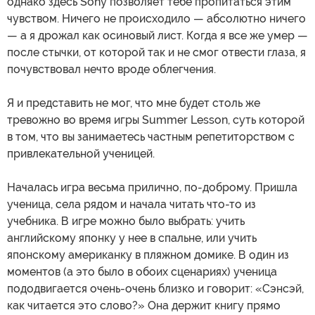
однако здесь Sony позволяет тебе пропитаться этим
чувством. Ничего не происходило — абсолютно ничего
— а я дрожал как осиновый лист. Когда я все же умер —
после стычки, от которой так и не смог отвести глаза, я
почувствовал нечто вроде облегчения.
Я и представить не мог, что мне будет столь же
тревожно во время игры Summer Lesson, суть которой
в том, что вы занимаетесь частным репетиторством с
привлекательной ученицей.
Началась игра весьма прилично, по-доброму. Пришла
ученица, села рядом и начала читать что-то из
учебника. В игре можно было выбрать: учить
английскому японку у нее в спальне, или учить
японскому американку в пляжном домике. В один из
моментов (а это было в обоих сценариях) ученица
пододвигается очень-очень близко и говорит: «Сэнсэй,
как читается это слово?» Она держит книгу прямо