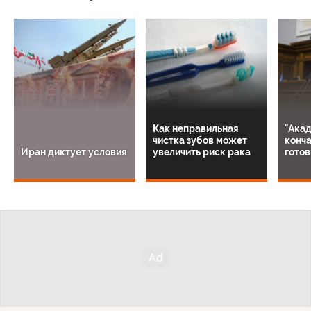
Как неправильная
"Ака
чистка зубов может
конча
Иран диктует условия
увеличить риск рака
гото