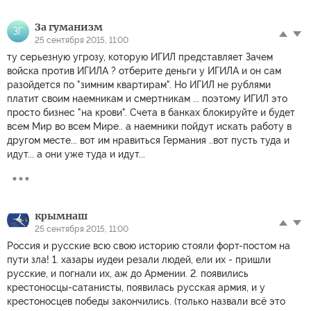
За гуманизм
ЗГ
25 сентября 2015, 11:00
ту серьезную угрозу, которую ИГИЛ представляет Зачем
войска против ИГИЛА ? отберите деньги у ИГИЛА и он сам
разойдется по "зимним квартирам". Но ИГИЛ не рублями
платит своим наемникам и смертникам ... поэтому ИГИЛ это
просто бизнес "на крови". Счета в банках блокируйте и будет
всем Мир во всем Мире.. а наемники пойдут искать работу в
другом месте... вот им нравиться Германия ..вот пусть туда и
идут... а они уже туда и идут...
крымнаш
25 сентября 2015, 11:00
Россия и русские всю свою историю стояли форт-постом на
пути зла! 1. хазары иудеи резали людей, ели их - пришли
русские, и погнали их, аж до Армении. 2. появились
крестоносцы-сатанисты, появилась русская армия, и у
крестоносцев победы закончились. (только назвали всё это