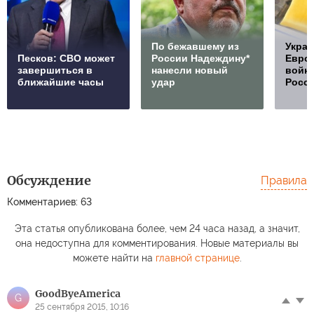
По бежавшему из
Украи
Песков: СВО может
России Надеждину*
Европ
завершиться в
нанесли новый
войну
ближайшие часы
удар
Росс
Обсуждение
Правила
Комментариев: 63
Эта статья опубликована более, чем 24 часа назад, а значит,
она недоступна для комментирования. Новые материалы вы
можете найти на
главной странице
.
GoodByeAmerica
G
25 сентября 2015, 10:16