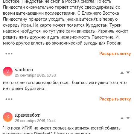
Востоке. Пиндостан не смог, а Россия смогла. То есть
Пиндостан окончательно теряет статус сверхдержавы со
всеми вытекающими последствиями. С Ближнего Востока
Пиндостану придется уходить, иначе вытеснят, в первую
очередь Иран. На карте может появится Курдистан. Турки
навозом изойдутся, но тут уже сами виноваты. Израиль может
решить жить дружно и дать независимость Палестине. И
много другое вплоть до экономической выгоды для России.
Раскрыть ветку
vanhorn
V
25 сентября 2015, 10:30
не того, не того им надо бояться... бояться им нужно того, что
им придёт буратино...
Раскрыть ветку
Кремлебот
К
25 сентября 2015, 10:44
"Но пока ИГИЛ не имеет серьезных возможностей сбивать
самолеты типа Frogfoot." Штаты им помогут.