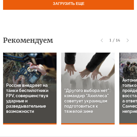
ЗАГРУЗИТЬ ЕЩЕ
Рекомендуем
1
/
14
Антони
Россия внедряет на
только
танки беспилотники
"Другого выбора нет":
пройде
FPV, совершенствуя
командир "Ахиллеса"
восста
ударные и
советует украинцам
а отве
разведывательные
подготовиться к
Санче
возможности
тяжелой зиме
непри