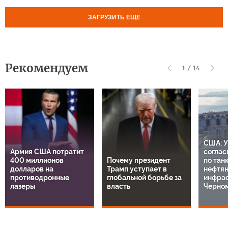
ЗАГРУЗИТЬ ЕЩЕ
Рекомендуем
1
/
14
США: У
Армия США потратит
соглас
400 миллионов
Почему президент
по тан
долларов на
Трамп уступает в
нефтя
противодронные
глобальной борьбе за
инфрас
лазеры
власть
Черно