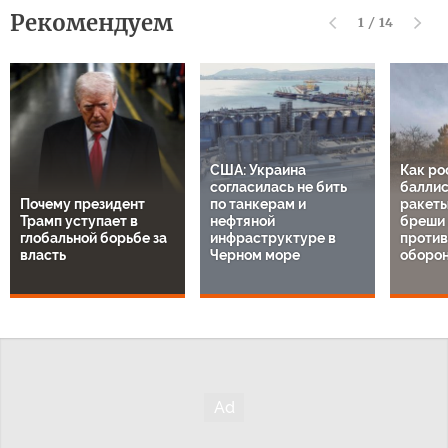
Рекомендуем
1
/
14
США: Украина
Как ро
согласилась не бить
баллис
Почему президент
по танкерам и
ракеты
Трамп уступает в
нефтяной
бреши 
глобальной борьбе за
инфраструктуре в
проти
власть
Черном море
оборон