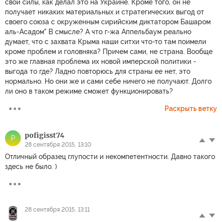
свои силы, как делал это на Украине. Кроме того, он не
получает никаких материальных и стратегических выгод от
своего союза с окруженным сирийским диктатором Башаром
аль-Асадом" В смысле? А что г-жа Аппельбаум реально
думает, что с захвата Крыма наши ситхи что-то там поимели
кроме проблем и головняка? Причем сами, не страна. Вообще
это же главная проблема их новой имперской политики -
выгода то где? Ладно повторюсь для страны ее нет, это
нормально. Но они же и сами себе ничего не получают. Долго
ли оно в таком режиме сможет функционировать?
Раскрыть ветку
pofigisst74
P
28 сентября 2015, 13:10
Отличный образец глупости и некомпетентности. Давно такого
здесь не было. )
28 сентября 2015, 13:11