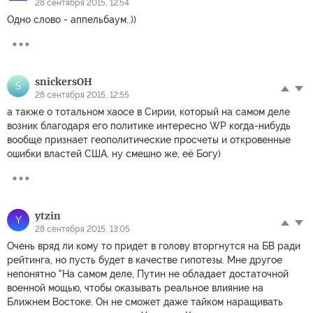
28 сентября 2015, 12:54
Одно слово - аппельбаум..))
snickersОН
S
28 сентября 2015, 12:55
а также о тотальном хаосе в Сирии, который на самом деле
возник благодаря его политике интересно WP когда-нибудь
вообще признает геополитические просчеты и откровенные
ошибки властей США. ну смешно же, её Богу)
ytzin
Y
28 сентября 2015, 13:05
Очень вряд ли кому то придет в голову вторгнутся на БВ ради
рейтинга, но пусть будет в качестве гипотезы. Мне другое
непонятно "На самом деле, Путин не обладает достаточной
военной мощью, чтобы оказывать реальное влияние на
Ближнем Востоке. Он не сможет даже тайком наращивать