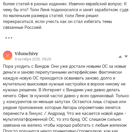
более статей в разных изданиях. Извечно еврейский вопрос: К
чему бы это? Толи Леня подизносился и занят заработком, судя
по маленьким размера статей, толи Леня решил
перекраситься, если учесть как он стал избегать темы
связанные Россией.
Vdumchivy
V
9 октября 2015, 09:29
Пора уходить с Виндов. Они уже достали новыми ОС за новые
деньги и заново перепутанными интерфейсами. Фактически
каждую новую ОС приходится осваивать заново, долго и
мучительно выискивая нужные настройки в ворохе никому не
нужных рюшечек. В Интернет с Виндами уже давно делать
нечего. Офис (в нужной части) давно у всех одинаковый. Только
у конкурентов он меньше запутан. Остаются лишь старые или
редкие приложения, которые Авторы опрометчиво ленятся
перенести в Линукс / Андроид. Что же касается новой идеи -
мультиплатформенной ОС, то это бред. ОС слишком сильно
завязана на железо, чтобы хорошо работать с любым железом.
Просто получится нечто примитивно/громоздкое, кое как