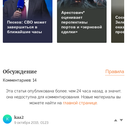
Арестович*
оценивает
Соски
Песков: СВО может
перспективы
Зеле
завершиться в
портов и «зерновой
оказ
ближайшие часы
сделки»
пров
Обсуждение
Правила
Комментариев: 14
Эта статья опубликована более, чем 24 часа назад, а значит,
она недоступна для комментирования. Новые материалы вы
можете найти на
главной странице
.
kaa2
K
9 октября 2015, 01:23