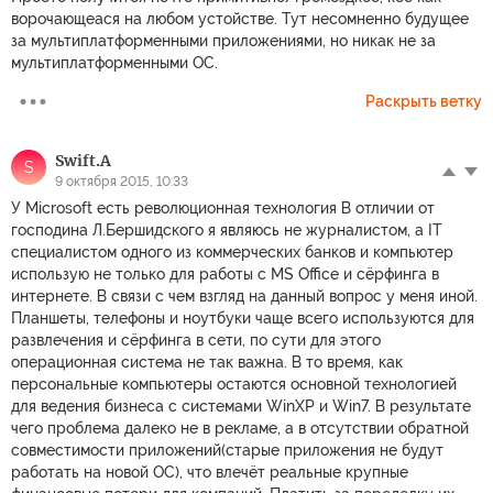
ворочающеася на любом устойстве. Тут несомненно будущее
за мультиплатформенными приложениями, но никак не за
мультиплатформенными ОС.
Раскрыть ветку
Swift.A
S
9 октября 2015, 10:33
У Microsoft есть революционная технология В отличии от
господина Л.Бершидского я являюсь не журналистом, а IT
специалистом одного из коммерческих банков и компьютер
использую не только для работы с MS Office и сёрфинга в
интернете. В связи с чем взгляд на данный вопрос у меня иной.
Планшеты, телефоны и ноутбуки чаще всего используются для
развлечения и сёрфинга в сети, по сути для этого
операционная система не так важна. В то время, как
персональные компьютеры остаются основной технологией
для ведения бизнеса с системами WinXP и Win7. В результате
чего проблема далеко не в рекламе, а в отсутствии обратной
совместимости приложений(старые приложения не будут
работать на новой ОС), что влечёт реальные крупные