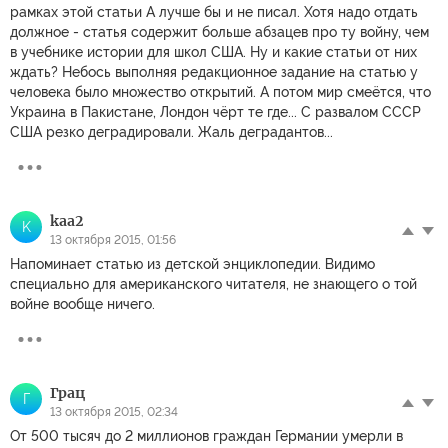
рамках этой статьи А лучше бы и не писал. Хотя надо отдать
должное - статья содержит больше абзацев про ту войну, чем
в учебнике истории для школ США. Ну и какие статьи от них
ждать? Небось выполняя редакционное задание на статью у
человека было множество открытий. А потом мир смеётся, что
Украина в Пакистане, Лондон чёрт те где... С развалом СССР
США резко деградировали. Жаль деградантов...
kaa2
K
13 октября 2015, 01:56
Напоминает статью из детской энциклопедии. Видимо
специально для американского читателя, не знающего о той
войне вообще ничего.
Грац
Г
13 октября 2015, 02:34
От 500 тысяч до 2 миллионов граждан Германии умерли в