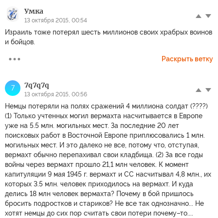
Умка
13 октября 2015, 00:54
Израиль тоже потерял шесть миллионов своих храбрых воинов
и бойцов.
Раскрыть ветку
7q7q7q
7
13 октября 2015, 00:56
Немцы потеряли на полях сражений 4 миллиона солдат (????)
(1) Только учтенных могил вермахта насчитывается в Европе
уже на 5.5 млн. могильных мест. За последние 20 лет
поисковых работ в Восточной Европе приплюсовались 1 млн.
могильных мест. И это далеко не все, потому что, отступая,
вермахт обычно перепахивал свои кладбища. (2) За все годы
войны через вермахт прошло 21,1 млн человек. К момент
капитуляции 9 мая 1945 г. вермахт и СС насчитывал 4,8 млн., их
которых 3.5 млн. человек приходилось на вермахт. И куда
делись 18 млн человек вермахта? Почему в бой пришлось
бросить подростков и стариков? Не все так однозначно... Не
хотят немцы до сих пор считать свои потери почему–то....