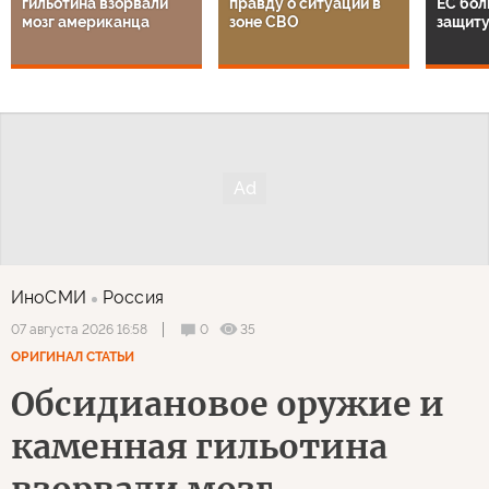
гильотина взорвали
правду о ситуации в
ЕС бол
мозг американца
зоне СВО
защиту
ИноСМИ
Россия
0
35
07 августа 2026 16:58
ОРИГИНАЛ СТАТЬИ
Обсидиановое оружие и
каменная гильотина