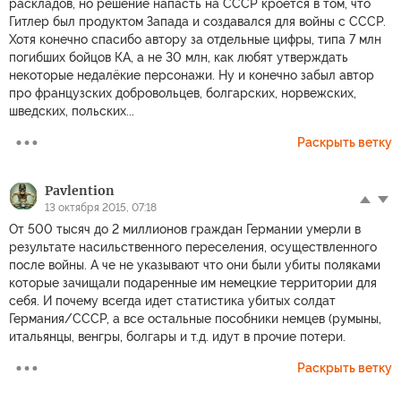
раскладов, но решение напасть на СССР кроется в том, что
Гитлер был продуктом Запада и создавался для войны с СССР.
Хотя конечно спасибо автору за отдельные цифры, типа 7 млн
погибших бойцов КА, а не 30 млн, как любят утверждать
некоторые недалёкие персонажи. Ну и конечно забыл автор
про французских добровольцев, болгарских, норвежских,
шведских, польских...
Раскрыть ветку
Pavlention
13 октября 2015, 07:18
От 500 тысяч до 2 миллионов граждан Германии умерли в
результате насильственного переселения, осуществленного
после войны. А че не указывают что они были убиты поляками
которые зачищали подаренные им немецкие территории для
себя. И почему всегда идет статистика убитых солдат
Германия/СССР, а все остальные пособники немцев (румыны,
итальянцы, венгры, болгары и т.д. идут в прочие потери.
Раскрыть ветку