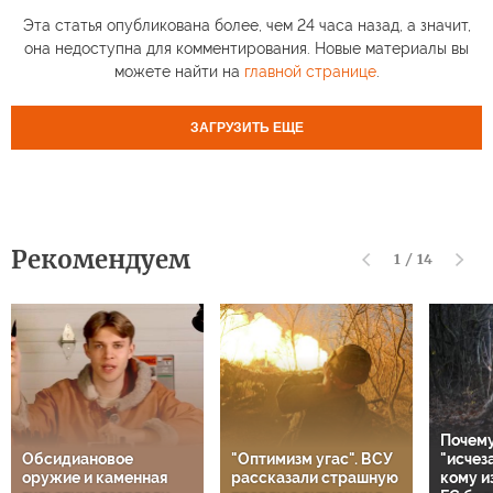
Эта статья опубликована более, чем 24 часа назад, а значит,
она недоступна для комментирования. Новые материалы вы
можете найти на
главной странице
.
ЗАГРУЗИТЬ ЕЩЕ
Рекомендуем
1
/
14
Почему
Обсидиановое
"Оптимизм угас". ВСУ
"исчез
оружие и каменная
рассказали страшную
кому и