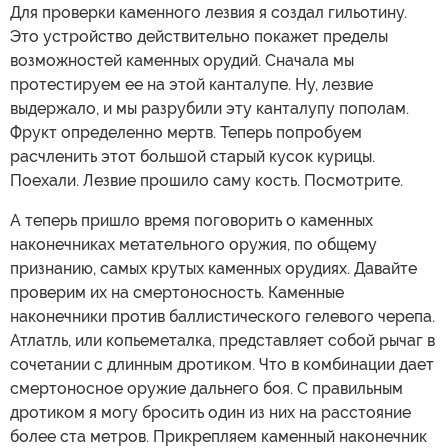
Для проверки каменного лезвия я создал гильотину.
Это устройство действительно покажет пределы
возможностей каменных орудий. Сначала мы
протестируем ее на этой канталупе. Ну, лезвие
выдержало, и мы разрубили эту канталупу пополам.
Фрукт определенно мертв. Теперь попробуем
расчленить этот большой старый кусок курицы.
Поехали. Лезвие прошило саму кость. Посмотрите.
А теперь пришло время поговорить о каменных
наконечниках метательного оружия, по общему
признанию, самых крутых каменных орудиях. Давайте
проверим их на смертоносность. Каменные
наконечники против баллистического гелевого черепа.
Атлатль, или копьеметалка, представляет собой рычаг в
сочетании с длинным дротиком. Что в комбинации дает
смертоносное оружие дальнего боя. С правильным
дротиком я могу бросить один из них на расстояние
более ста метров. Прикрепляем каменный наконечник