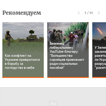
Рекомендуем
1
/
14
Беженец
либеральному
У Зеле
YouTube-блогеру:
заканч
Как конфликт на
"Большинство
ракеты 
Украине превратился
сирийцев приезжают
ли Укр
в борьбу за
ради социальных
разру
господство в небе
пособий"
"ракет