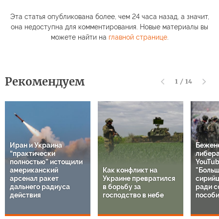
Эта статья опубликована более, чем 24 часа назад, а значит,
она недоступна для комментирования. Новые материалы вы
можете найти на
главной странице
.
Рекомендуем
1
/
14
Иран и Украина
Бежен
“практически
либер
полностью” истощили
YouTub
американский
Как конфликт на
"Больш
арсенал ракет
Украине превратился
сирий
дальнего радиуса
в борьбу за
ради с
действия
господство в небе
пособи