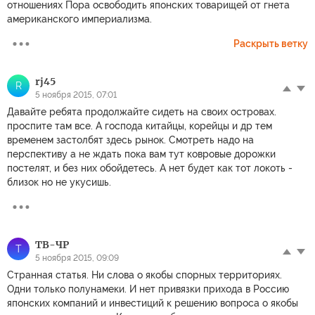
отношениях Пора освободить японских товарищей от гнета
американского империализма.
Раскрыть ветку
rj45
R
5 ноября 2015, 07:01
Давайте ребята продолжайте сидеть на своих островах.
проспите там все. А господа китайцы, корейцы и др тем
временем застолбят здесь рынок. Смотреть надо на
перспективу а не ждать пока вам тут ковровые дорожки
постелят, и без них обойдетесь. А нет будет как тот локоть -
близок но не укусишь.
ТВ-ЧР
Т
5 ноября 2015, 09:09
Странная статья. Ни слова о якобы спорных территориях.
Одни только полунамеки. И нет привязки прихода в Россию
японских компаний и инвестиций к решению вопроса о якобы