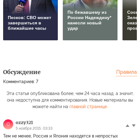
По бежавшему из
Соски
Песков: СВО может
России Надеждину*
Зеле
завершиться в
нанесли новый
оказ
ближайшие часы
удар
пров
Обсуждение
Правила
Комментариев: 7
Эта статья опубликована более, чем 24 часа назад, а значит,
она недоступна для комментирования. Новые материалы вы
можете найти на
главной странице
.
ozzy321
O
5 ноября 2015, 03:33
Тем не менее, Россия и Япония находятся в непростых