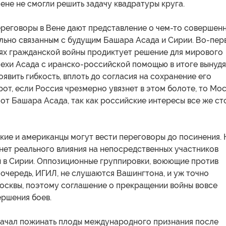
ене не смогли решить задачу квадратуры круга.
ереговоры в Вене дают представление о чем-то совершен
льно связанным с будущим Башара Асада и Сирии. Во-пер
лях гражданской войны продиктует решение для мирового
пехи Асада с иранско-российской помощью в итоге вынудя
явить гибкость, вплоть до согласия на сохранение его
рот, если Россия чрезмерно увязнет в этом болоте, то Мо
от Башара Асада, так как российские интересы все же ст
кие и американцы могут вести переговоры до посинения.
х нет реального влияния на непосредственных участников
й в Сирии. Оппозиционные группировки, воюющие против
 очередь, ИГИЛ, не слушаются Вашингтона, и уж точно
осквы, поэтому соглашение о прекращении войны вовсе
ершения боев.
начал пожинать плоды международного признания после