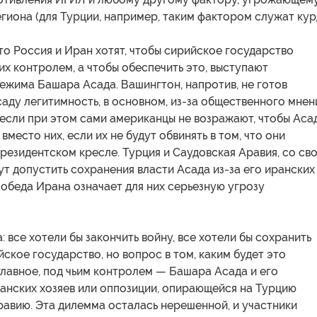
гиона (для Турции, например, таким фактором служат кур
что Россия и Иран хотят, чтобы сирийское государство
их контролем, а чтобы обеспечить это, выступают
ежима Башара Асада. Вашингтон, напротив, не готов
аду легитимность, в основном, из-за общественного мнен
 если при этом сами американцы не возражают, чтобы Аса
вместо них, если их не будут обвинять в том, что они
президентском кресле. Турция и Саудовская Аравия, со св
ут допустить сохранения власти Асада из-за его иранских
обеда Ирана означает для них серьезную угрозу
 все хотели бы закончить войну, все хотели бы сохранить
йское государство, но вопрос в том, каким будет это
 главное, под чьим контролем — Башара Асада и его
анских хозяев или оппозиции, опирающейся на Турцию
авию. Эта дилемма осталась нерешенной, и участники