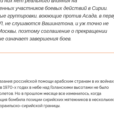
 из них нет реального влияния на
енных участников боевых действий в Сирии.
е группировки, воюющие против Асада, в пер
Л, не слушаются Вашингтона, и уж точно не
осквы, поэтому соглашение о прекращении
не означает завершения боев.
казания российской помощи арабским странам в их войнах
в 1970-х годах в небе над Голанскими высотами не было
летов. Но в прошлом месяце все изменилось, когда
ация бомбила позиции сирийских мятежников в нескольких
израильско-сирийской границы.