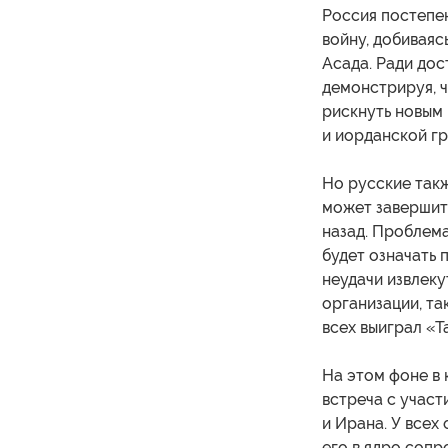
Россия постепе
войну, добиваяс
Асада. Ради дос
демонстрируя, ч
рискнуть новым 
и иорданской гр
Но русские такж
может завершить
назад. Проблема
будет означать 
неудачи извлек
организации, та
всех выиграл «Т
На этом фоне в 
встреча с участ
и Ирана. У всех
его в ядро соп