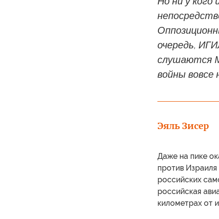
Но ни у кого
непосредств
Оппозиционны
очередь, ИГИ
слушаются М
войны вовсе 
Эяль Зисер
Даже на пике о
против Израиля 
российских само
российская ави
километрах от 