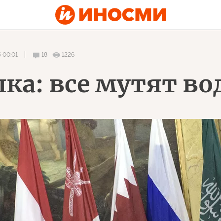
 00:01
18
1226
ка: все мутят во