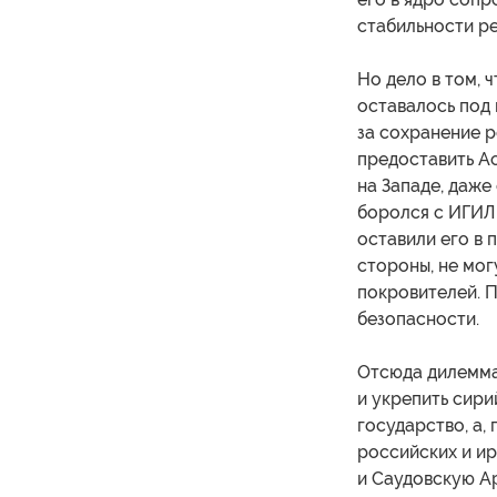
стабильности ре
Но дело в том, 
оставалось под 
за сохранение р
предоставить Ас
на Западе, даже
боролся с ИГИЛ 
оставили его в 
стороны, не мог
покровителей. П
безопасности.
Отсюда дилемма:
и укрепить сири
государство, а,
российских и ир
и Саудовскую Ар