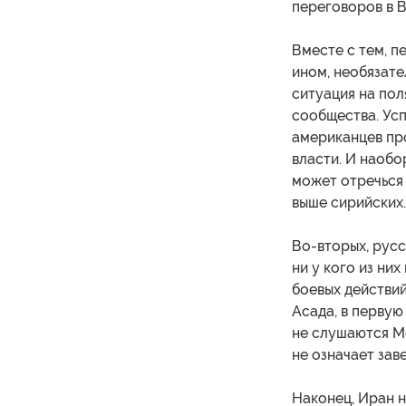
переговоров в В
Вместе с тем, п
ином, необязате
ситуация на по
сообщества. Ус
американцев про
власти. И наобо
может отречься 
выше сирийских.
Во-вторых, русс
ни у кого из ни
боевых действи
Асада, в первую
не слушаются М
не означает зав
Наконец, Иран 