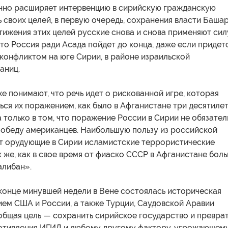
нно расширяет интервенцию в сирийскую гражданскую
ь своих целей, в первую очередь, сохранения власти Баша
тижения этих целей русские снова и снова применяют сил
то Россия ради Асада пойдет до конца, даже если придет
конфликтом на юге Сирии, в районе израильской
аниц.
е понимают, что речь идет о рискованной игре, которая
ся их поражением, как было в Афганистане три десятиле
 только в том, что поражение России в Сирии не обязател
победу американцев. Наибольшую пользу из российской
ут орудующие в Сирии исламистские террористические
к же, как в свое время от фиаско СССР в Афганистане бол
алибан».
конце минувшей недели в Вене состоялась историческая
ием США и России, а также Турции, Саудовской Аравии
 общая цель — сохранить сирийское государство и превра
ротивления ИГИЛ и любому другому фактору, угрожающем