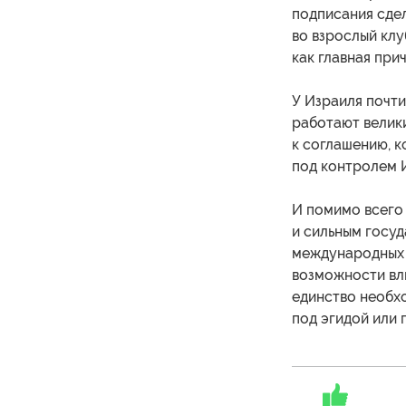
подписания сде
во взрослый клуб
как главная при
У Израиля почти
работают велик
к соглашению, 
под контролем 
И помимо всего 
и сильным госуд
международных 
возможности вли
единство необхо
под эгидой или 