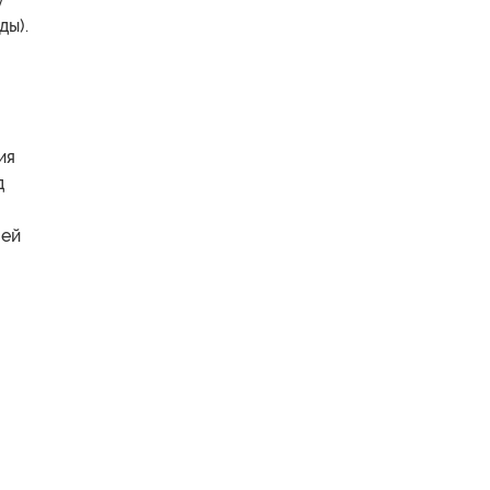
ды).
ия
д
оей