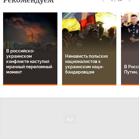
В российско-
украинском
Ненависть польских
конфликте наступил
националистов к
мрачный переломный
украинским наци-
В Росс
момент
бандеровцам
Путин, 