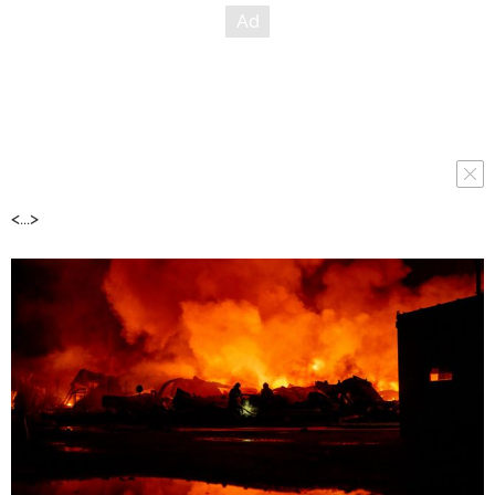
<...>