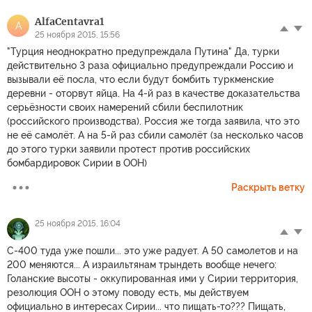
AlfaCentavra1
A
25 ноября 2015, 15:56
"Турция неоднократно предупреждала Путина" Да, турки
действительно 3 раза официально предупреждали Россию и
вызывали её посла, что если будут бомбить туркменские
деревни - оторвут яйца. На 4-й раз в качестве доказательства
серьёзности своих намерений сбили беспилотник
(российского производства). Россия же тогда заявила, что это
не её самолёт. А на 5-й раз сбили самолёт (за несколько часов
до этого турки заявили протест против российских
бомбардировок Сирии в ООН)
Раскрыть ветку
25 ноября 2015, 16:04
С-400 туда уже пошли... это уже радует. А 50 самолетов и на
200 меняются... А израильтянам трындеть вообще нечего:
Голанские высоты - оккупированная ими у Сирии территория,
резолюция ООН о этому поводу есть, мы действуем
официально в интересах Сирии... что пищать-то??? Пищать,