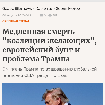
Geopolitika.news
Хорватия
Зоран Метер
0
387
06 августа 2026 04:54
ОРИГИНАЛ СТАТЬИ
Медленная смерть
"коалиции желающих",
европейский бунт и
проблема Трампа
GN: планы Трампа по возвращению глобальной
гегемонии США трещат по швам