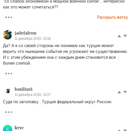
"со слабой экономикой и мощной военной силой"... интересно
как это может сочетаться??
Раскрыть ветку
jadefalcon
11 декабря 2015, 13:16
Да? А я со своей стороны не понимаю как турция может
верить что нынешние события не угрожают ее существованию.
И с этим убеждением она с каждым днем становится все
более слепой.
basilius1
11 декабря 2015, 13:17
Судя по заголовку , Турция федеральный округ России.
krvc
K