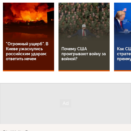
"Огромный ущерб". В
Киеве ужаснулись
Почему США
Как СШ
российским ударам:
проигрывают войну за
страте
ответить нечем
войной?
преим