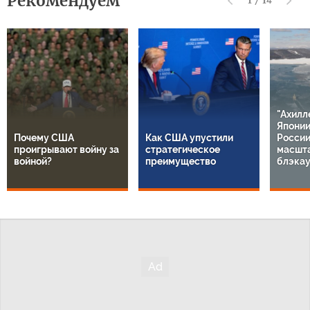
Рекомендуем
1
/
14
"Ахилл
Японии
Почему США
Как США упустили
России
проигрывают войну за
стратегическое
масшт
войной?
преимущество
блэкау