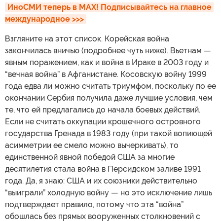
ИноСМИ теперь в MAX! Подписывайтесь на главное 
международное >>>
Взгляните на этот список. Корейская война
закончилась вничью (подробнее чуть ниже). Вьетнам —
явным поражением, как и война в Ираке в 2003 году и
“вечная война” в Афганистане. Косовскую войну 1999
года едва ли можно считать триумфом, поскольку по ее
окончании Сербия получила даже лучшие условия, чем
те, что ей предлагались до начала боевых действий.
Если не считать оккупации крошечного островного
государства Гренада в 1983 году (при такой вопиющей
асимметрии ее смело можно вычеркивать), то
единственной явной победой США за многие
десятилетия стала война в Персидском заливе 1991
года. Да, я знаю: США и их союзники действительно
“выиграли” холодную войну — но это исключение лишь
подтверждает правило, потому что эта “война”
обошлась без прямых вооруженных столкновений с