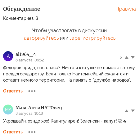
Обсуждение
Правила
Комментариев: 3
Чтобы участвовать в дискуссии
авторизуйтесь
или
зарегистрируйтесь
al1964_4
A
5
8 августа, 09:52
Фёдоров придэ, нас спасэ? Ничто и кто уже не поможет этому
превдогосударству. Если только Наитемнейший сжалится и
оставит немного территории. На память о "дружбе народов".
Ответить
Макс АнтиНАТОвец
МА
8 августа, 10:18
Укрошвайн, хэнде хох! Капитулирен! Зеленски - капут! 🐷🔥
Ответить