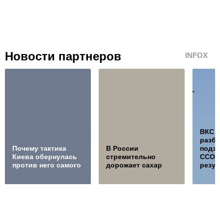
Новости партнеров
INFOX
ВКС 
разб
Почему тактика
В России
подз
Киева обернулась
стремительно
ССО, 
против него самого
дорожает сахар
резул