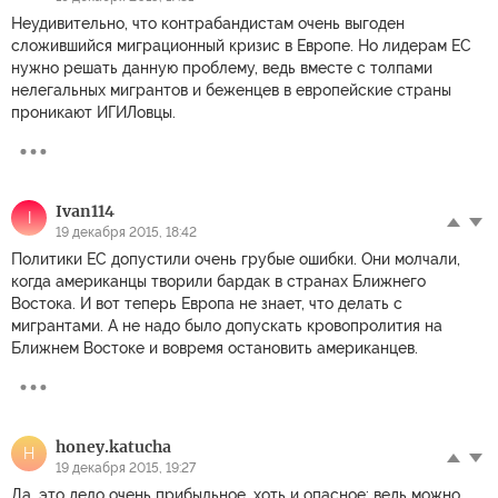
Неудивительно, что контрабандистам очень выгоден
сложившийся миграционный кризис в Европе. Но лидерам ЕС
нужно решать данную проблему, ведь вместе с толпами
нелегальных мигрантов и беженцев в европейские страны
проникают ИГИЛовцы.
Ivan114
I
19 декабря 2015, 18:42
Политики ЕС допустили очень грубые ошибки. Они молчали,
когда американцы творили бардак в странах Ближнего
Востока. И вот теперь Европа не знает, что делать с
мигрантами. А не надо было допускать кровопролития на
Ближнем Востоке и вовремя остановить американцев.
honey.katucha
H
19 декабря 2015, 19:27
Да, это дело очень прибыльное, хоть и опасное: ведь можно