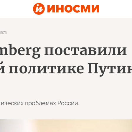
0575
mberg поставили
 политике Пути
мических проблемах России.