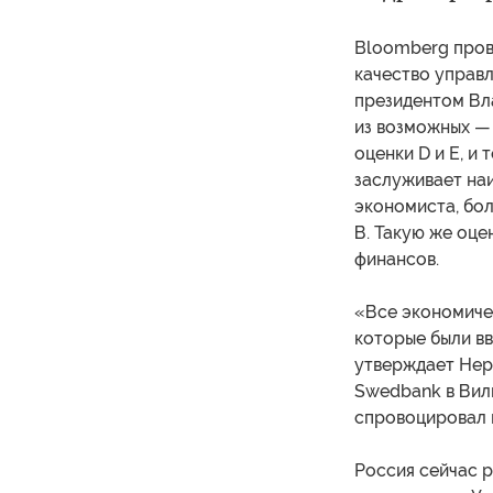
Bloomberg пров
качество управ
президентом Вл
из возможных —
оценки D и E, и
заслуживает наи
экономиста, бо
В. Такую же оц
финансов.
«Все экономиче
которые были вв
утверждает Нери
Swedbank в Вил
спровоцировал в
Россия сейчас р