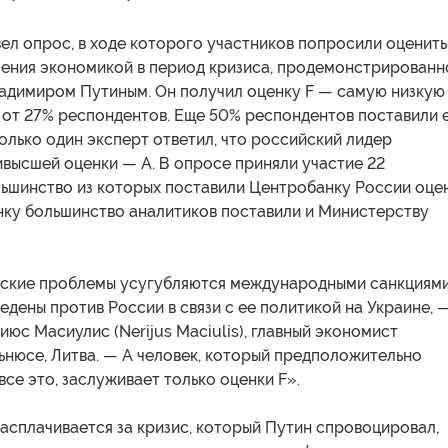
ел опрос, в ходе которого участников попросили оценить
ления экономикой в период кризиса, продемонстрированн
адимиром Путиным. Он получил оценку F — самую низкую
 от 27% респондентов. Еще 50% респондентов поставили 
 только один эксперт ответил, что российский лидер
высшей оценки — А. В опросе приняли участие 22
льшинство из которых поставили Центробанку России оце
енку большинство аналитиков поставили и Министерству
ские проблемы усугубляются международными санкциями
едены против России в связи с ее политикой на Украине, 
юс Масиулис (Nerijus Maciulis), главный экономист
ьнюсе, Литва. — А человек, который предположительно
се это, заслуживает только оценки F».
асплачивается за кризис, который Путин спровоцировал,