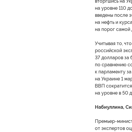
вторгшись на Ук
на уровне 110 д
введены после 
на нефть и курс
на порог самой 
Учитывая то, чт
российской эксп
37 долларов за 
по сравнению со
к парламенту з
на Украине 1 ма
ВВП сократится 
на уровне в 50 
Набиуллина, С
Премьер-минист
от экспертов оц