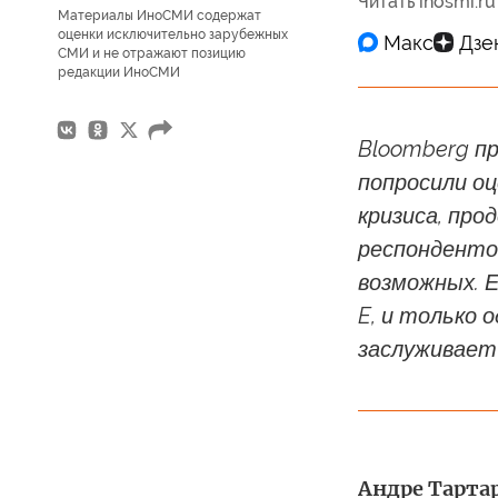
Читать inosmi.ru
Материалы ИноСМИ содержат
оценки исключительно зарубежных
СМИ и не отражают позицию
редакции ИноСМИ
Bloomberg пр
попросили оц
кризиса, пр
респондентов
возможных. 
E, и только 
заслуживает
Андре Тартар