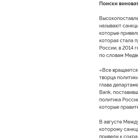
Поиски винова
Высокопоставлен
называют санкци
которые привели
которая стала 
России, в 2014 г
по словам Медве
«Все вращается 
творца политики
глава департам
Bank, поставивш
политика России
которые правите
В августе Межд
которому санкци
привели к сокра