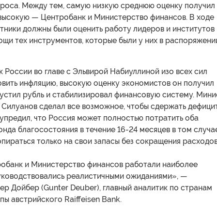
проса. Между тем, самую низкую среднюю оценку получил
 высокую — Центробанк и Министерство финансов. В ходе
тники должны были оценить работу лидеров и институтов
щи тех инструментов, которые были у них в распоряжени
 России во главе с Эльвирой Набиуллиной изо всех сил
овить инфляцию, высокую оценку экономистов он получил
тпустил рубль и стабилизировал финансовую систему. Мин
 Силуанов сделал все возможное, чтобы сдержать дефици
упредил, что Россия может полностью потратить оба
нда благосостояния в течение 16-24 месяцев в том случае
опираться только на свои запасы без сокращения расходов
робанк и Министерство финансов работали наиболее
уководствовались реалистичными ожиданиями», —
р Дойбер (Gunter Deuber), главный аналитик по странам
ы австрийского Raiffeisen Bank.