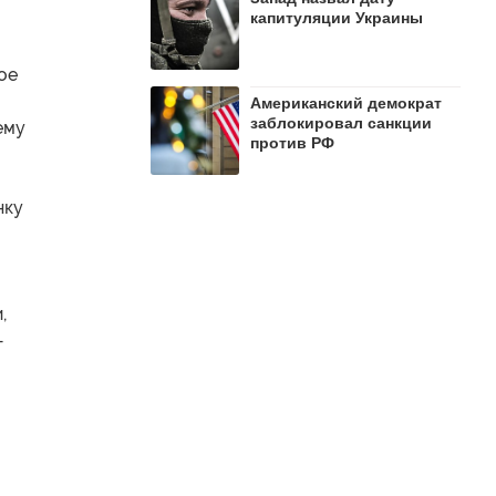
капитуляции Украины
ое
Американский демократ
заблокировал санкции
ему
против РФ
нку
,
—