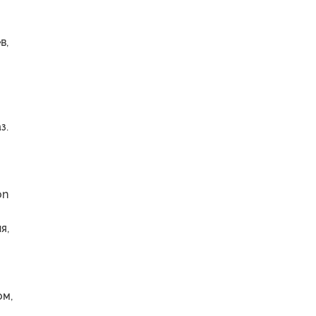
в,
з.
on
я,
ом,