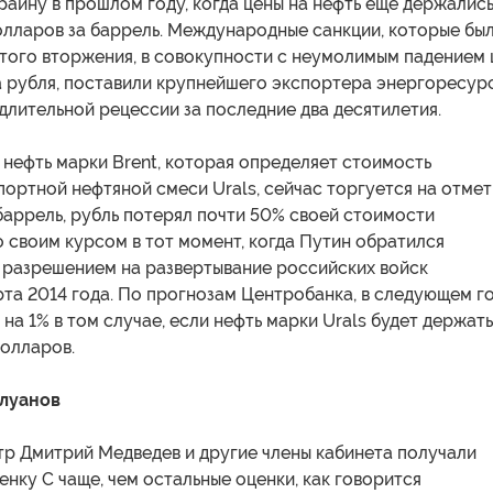
раину в прошлом году, когда цены на нефть еще держалис
олларов за баррель. Международные санкции, которые бы
этого вторжения, в совокупности с неумолимым падением 
а рубля, поставили крупнейшего экспортера энергоресур
длительной рецессии за последние два десятилетия.
о нефть марки Brent, которая определяет стоимость
ортной нефтяной смеси Urals, сейчас торгуется на отмет
баррель, рубль потерял почти 50% своей стоимости
 своим курсом в тот момент, когда Путин обратился
а разрешением на развертывание российских войск
рта 2014 года. По прогнозам Центробанка, в следующем г
на 1% в том случае, если нефть марки Urals будет держат
долларов.
илуанов
р Дмитрий Медведев и другие члены кабинета получали
енку С чаще, чем остальные оценки, как говорится