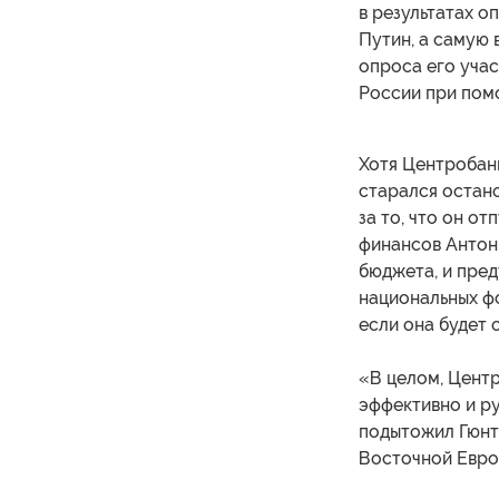
в результатах о
Путин, а самую
опроса его учас
России при помо
Хотя Центробанк
старался остан
за то, что он о
финансов Антон
бюджета, и пред
национальных фо
если она будет 
«В целом, Цент
эффективно и р
подытожил Гюнте
Восточной Европ