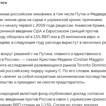
того
ные российские чиновники, в том числе Путин и Медведе
и, низкие цены на сырье и украинский кризис причинами,
 к началу первой с 2009 года рецессии. Аннексия Крыма,
причиной введение США и Евросоюзом санкций против
оду обошлась ей в 1,5% ВВП или в 25 миллионов евро, и,
дева, в следующем году расходы вырастут в несколько ра
вокруг решений г-на Путина, главного и единственного
 в России», — сказал Кристиан Маджио (Cristian Maggio),
ента исследований развивающихся рынков Toronto Domini
ий российскому лидеру оценку С. По его словам, внешняя
 «влечет за собой конкретные экономические последстви
льство и президент не смогли предотвратить».
ународный валютный фонд опубликовал доклад, согласно
и, введенные против России в связи с украинским кризис
щению ВВП страны на 1-1,5%. Согласно этому докладу,