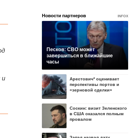
Новости партнеров
INFOX
од
Песков: СВО может
завершиться в ближайшие
часы
 и
Арестович* оценивает
перспективы портов и
«зерновой сделки»
Соскин: визит Зеленского
в США оказался полным
провалом
Запад назвал дату