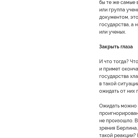
бы те же самые 
или группа учен
документом, это
государства, а 
или ученых.
Закрыть глаза
И что тогда? Чт
и примет оконча
государства хл
в такой ситуаци
ожидать от них 
Ожидать можно 
проигнорирован.
не произошло. В
зрения Берлина,
такой реакции? 