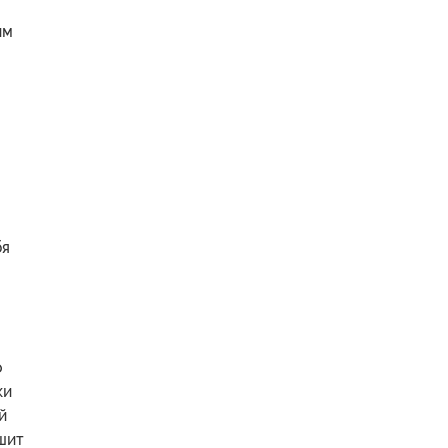
им
бя
о
ки
й
шит