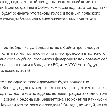
выводы сделал какой-нибудь парламентский комитет
ых. Если созданная в Сейме комиссия подпишется под так
 будет означать, что таковы голос и позиция польского
не команды более или менее значительных политиков
о произойдет, когда большинство в Сейме проголосует
тельный отчет комиссии о том, что президента польского
аднокровно убила Российская Федерация? Как поведут се
и наши союзники с Запада, из ЕС, из НАТО? Чего будут
польские власти?
только одного: такой документ будет полностью
 Все будут делать вид, что его не существует, и что ничег
едь только такое поведение выглядит рациональным с точ
 Парижа, Лондона или Вашингтона. Но хочет ли Качиньски
Неужели это то, чего он ожидает? Он ведь, пожалуй, не те