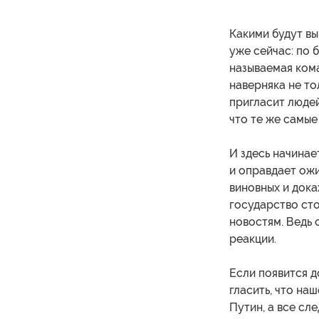
Какими будут вы
уже сейчас: по 
называемая кома
наверняка не то
пригласит людей
что те же самые
И здесь начинае
и оправдает ожи
виновных и дока
государство сто
новостям. Ведь
реакции.
Если появится д
гласить, что на
Путин, а все сл