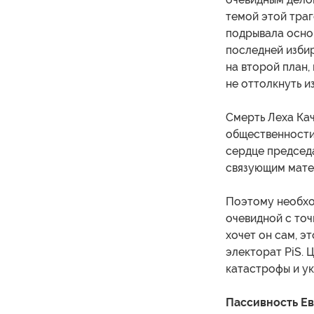
темой этой тра
подрывала осно
последней избир
на второй план,
не оттолкнуть и
Смерть Леха Кач
общественности 
сердце председ
связующим мате
Поэтому необхо
очевидной с точ
хочет он сам, эт
электорат PiS. 
катастрофы и ук
Пассивность Е