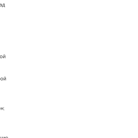
ад
ной
рой
н;
ание