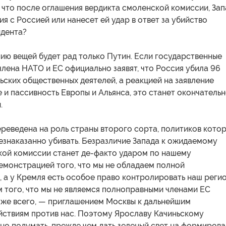
 что после оглашения вердикта смоленской комиссии, Зап
я с Россией или нанесет ей удар в ответ за убийство
идента?
ию вещей будет рад только Путин. Если государственные
лена НАТО и ЕС официально заявят, что Россия убила 96
ских общественных деятелей, а реакцией на заявление
 и пассивность Европы и Альянса, это станет окончатель
.
реведена на роль страны второго сорта, политиков кото
езнаказанно убивать. Безразличие Запада к ожидаемому
кой комиссии станет де-факто ударом по нашему
емонстрацией того, что мы не обладаем полной
 а у Кремля есть особое право контролировать наш регио
 того, что мы не являемся полноправными членами ЕС
хуже всего, — приглашением Москвы к дальнейшим
йствиям против нас. Поэтому Ярославу Качиньскому
но подумать, прежде чем дать зеленый свет на формиров