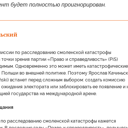
ент будет полностью проигнорирован.
льский
миссии по расследованию смоленской катастрофы
 точки зрения партии «Право и справедливость» (PiS)
димым. Одновременно это может иметь катастрофические
я Польши во внешней политике. Поэтому Ярослав Качиньс
ński) встанет перед сложным выбором: создать комиссию
 ожидания электората или заблокировать ее появление и 
яцией государства на международной арене.
щания
 по расследованию смоленской катастрофы кажется
. В последние годы «Право и справедливость», пользуясь