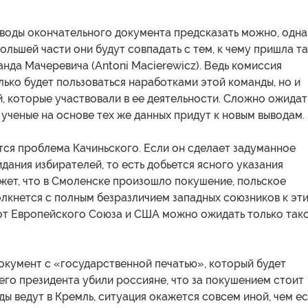
воды окончательного документа предсказать можно, одна
большей части они будут совпадать с тем, к чему пришла т
нда Мачеревича (Antoni Macierewicz). Ведь комиссия
лько будет пользоваться наработками этой команды, но и
, которые участвовали в ее деятельности. Сложно ожидат
 ученые на основе тех же данных придут к новым выводам.
тся проблема Качиньского. Если он сделает задуманное
дания избирателей, то есть добьется ясного указания
жет, что в Смоленске произошло покушение, польское
лкнется с полным безразличием западных союзников к эт
 от Европейского Союза и США можно ожидать только так
окумент с «государственной печатью», который будет
шего президента убили россияне, что за покушением стоит
еды ведут в Кремль, ситуация окажется совсем иной, чем е