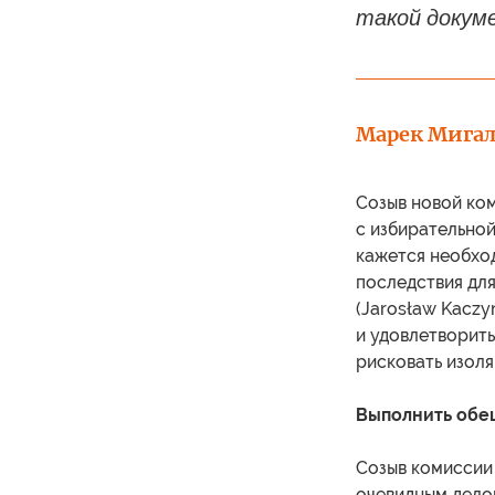
такой докум
Марек Мига
Созыв новой ко
с избирательной
кажется необхо
последствия дл
(Jarosław Kaczy
и удовлетворить
рисковать изол
Выполнить обе
Созыв комиссии
очевидным делом