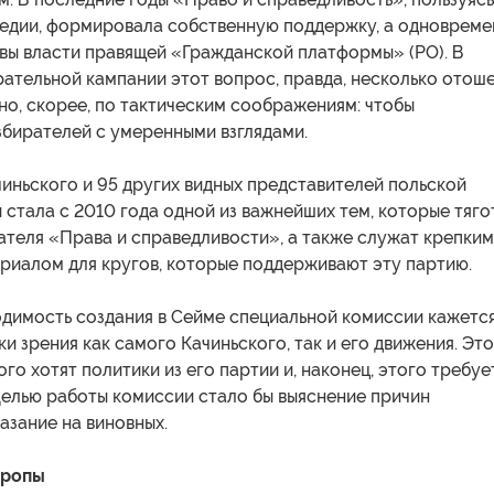
гедии, формировала собственную поддержку, а одноврем
вы власти правящей «Гражданской платформы» (PO). В
ательной кампании этот вопрос, правда, несколько отош
 но, скорее, по тактическим соображениям: чтобы
збирателей с умеренными взглядами.
иньского и 95 других видных представителей польской
стала с 2010 года одной из важнейших тем, которые тяго
ателя «Права и справедливости», а также служат крепким
риалом для кругов, которые поддерживают эту партию.
димость создания в Сейме специальной комиссии кажетс
ки зрения как самого Качиньского, так и его движения. Эт
ого хотят политики из его партии и, наконец, этого требуе
Целью работы комиссии стало бы выяснение причин
азание на виновных.
вропы