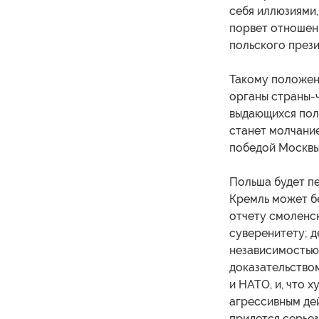
себя иллюзиями,
порвет отношени
польского през
Такому положен
органы страны-ч
выдающихся поль
станет молчание
победой Москвы
Польша будет пе
Кремль может б
отчету смоленс
суверенитету; д
независимостью,
доказательством
и НАТО, и, что 
агрессивным де
придется серьез