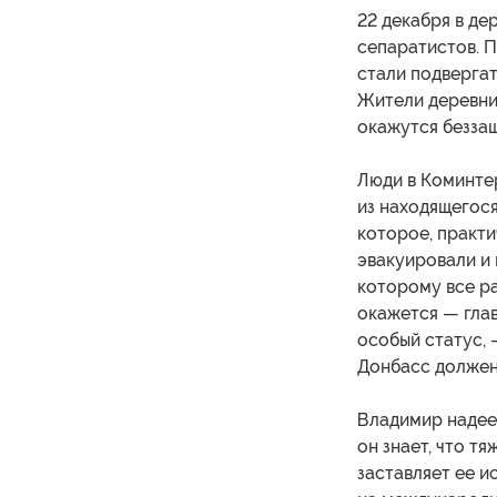
22 декабря в д
сепаратистов. П
стали подверга
Жители деревни 
окажутся беззащ
Люди в Коминтер
из находящегося
которое, практи
эвакуировали и
которому все ра
окажется — глав
особый статус, 
Донбасс должен
Владимир надеет
он знает, что т
заставляет ее и