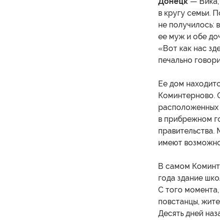
Донецк
— Вика,
в кругу семьи. 
не получилось: 
ее муж и обе до
«Вот как нас зд
печально говори
Ее дом находит
Коминтерново. О
расположенных з
в прибрежном г
правительства. 
имеют возможнос
В самом Коминте
года здание шко
С того момента,
повстанцы, жите
Десять дней наз