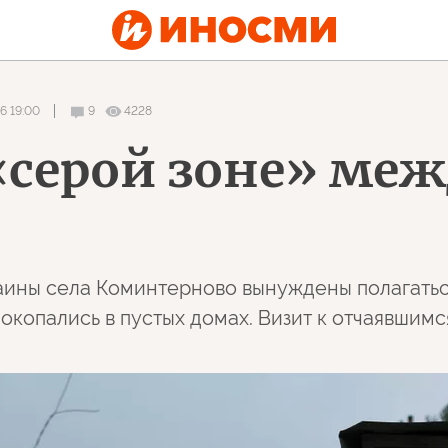
6 19:00
9
4228
«серой зоне» ме
ины села Коминтерново вынуждены полагаться 
окопались в пустых домах. Визит к отчаявшимс