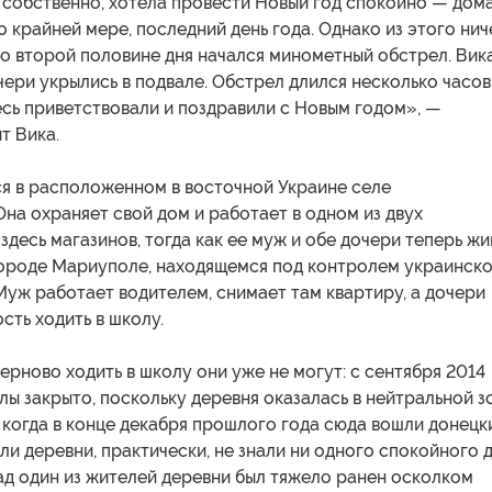
 собственно, хотела провести Новый год спокойно — дома
По крайней мере, последний день года. Однако из этого нич
во второй половине дня начался минометный обстрел. Вика
чери укрылись в подвале. Обстрел длился несколько часов
есь приветствовали и поздравили с Новым годом», —
т Вика.
ся в расположенном в восточной Украине селе
на охраняет свой дом и работает в одном из двух
десь магазинов, тогда как ее муж и обе дочери теперь жи
ороде Мариуполе, находящемся под контролем украинск
Муж работает водителем, снимает там квартиру, а дочери
ть ходить в школу.
рново ходить в школу они уже не могут: с сентября 2014
лы закрыто, поскольку деревня оказалась в нейтральной з
 когда в конце декабря прошлого года сюда вошли донецк
ли деревни, практически, не знали ни одного спокойного д
ад один из жителей деревни был тяжело ранен осколком