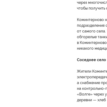
через многочис
чтобы получить 
Коминтерново н
подразделения 
от самого села.
обгорелые танки
в Коминтерново 
никакого медици
Соседнее село
Жители Коминте
электропередач
а снабжение про
на контрольно-п
«Волге» через 
деревни — хлеб 