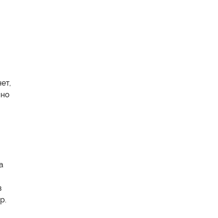
ет,
нно
а
в
р.