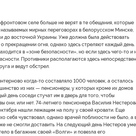
фронтовом селе больше не верят в те обещания, которые
к называемых мирных переговорах в белорусском Минске,
 и до восточной Украины. Уже должна была действовать
о прекращении огня, однако здесь стреляют каждый день.
ходится в «зоне безопасности», но если здесь чего-то и н
пасности. Противники располагаются здесь непосредстве
руга и ведут обстрел.
нтерново когда-то составляло 1000 человек, а осталось
шинство из них — пенсионеры, у которых кроме их домов
ый день соседи стучат им в дверь для того, чтобы
ы они, или нет. 74-летнего пенсионера Василия Нестеров
октября нашли лежащим на полу у своей кровати. Еще
хо себя чувствовал, однако врачей поблизости не было, а 
же не смогли доставить. На следующий день Нестеров уме
ело в багажник своей «Волги» и повезла его