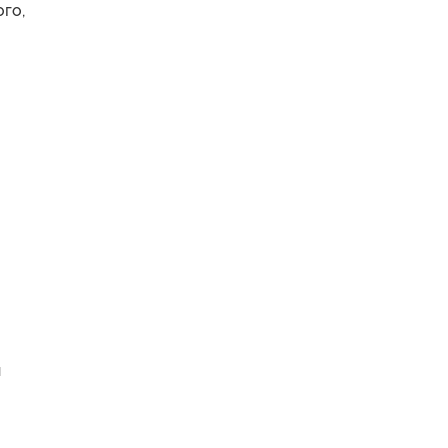
го,
й