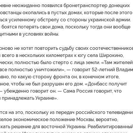
еревне неожиданно появился бронетранспортер донецких
овстанцы окопались в пустых домах, которые после этого
ться усиленному обстрелу со стороны украинской армии.
боятся потерять свои дома, поскольку тогда они вообще
итными в условиях войны.
ново не хотят повторить судьбу своих соотечественнико
 всего в нескольких километрах к югу села Широкино,
чески, полностью было стерто с лица земли. «Там жителей
 все полностью уничтожили», — говорит 52-летний Владим
вно, по какую сторону фронта он, в конечном итоге,
ное, чтобы не был разрушен его дом. «Донбасс получит
— убежденно говорит он. — Сама Россия говорит, что
 принадлежать Украине».
ся на это, поскольку из передач российского телевидени
яжелое экономическое положение Москвы, вероятно,
скать решение для восточной Украины. Реабилитированны