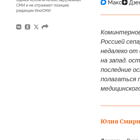
оценки исключительно зарубежных
СМИ и не отражают позицию
редакции ИноСМИ
Коминтернов
Россией сеп
недалеко от 
на запад, ос
последние о
полагаться 
медицинского
Юлия Смирн