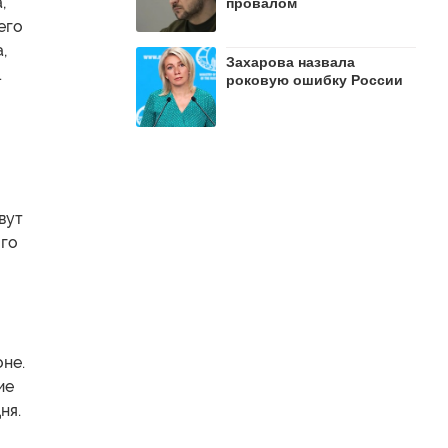
,
провалом
его
,
Захарова назвала
.
роковую ошибку России
вут
ого
оне.
ие
ня.