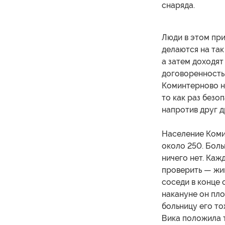
снаряда.
Люди в этом при
делаются на та
а затем доходят
договоренность 
Коминтерново на
то как раз безо
напротив друг д
Население Коми
около 250. Боль
ничего нет. Кажд
проверить — жив
соседи в конце 
накануне он пло
больницу его то
Вика положила т