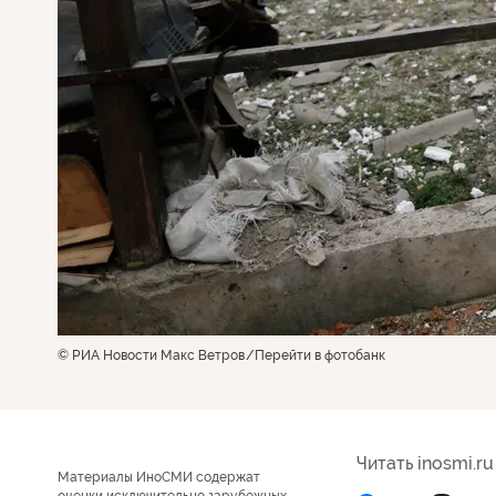
© РИА Новости Макс Ветров
Перейти в фотобанк
Читать inosmi.ru
Материалы ИноСМИ содержат