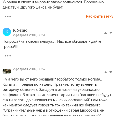
Украина в своих и мировых глазах возвысится. Порошенко
действуй. Другого шанса не будет.
Раскрыть ветку
K.Nemo
K
2 февраля 2016, 03:51
Попрошайка в своём амплуа..... Нас все обижают - дайте
грошей!!!!!
2 февраля 2016, 03:57
Ну а чего вы от него ожидали? Горбатого только могила...
Кстати, я предлагаю нашему Правительству изменить
риторику общения с Западом в отношении укоаинского
конфликта. В ответ на их комментарии типа "санкции не будут
сняты вплоть до выполнения минских соглашений" нам тоже
как мантру следует говорить точно такими же буквами:
"Ограничительные меры в отношении стран Евросоюза не
будут сняты вплоть до выполнения минских соглашений".