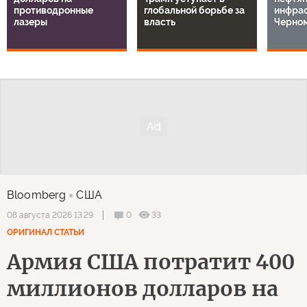
противодронные
глобальной борьбе за
инфрас
лазеры
власть
Черно
Bloomberg
США
0
33
08 августа 2026 13:29
ОРИГИНАЛ СТАТЬИ
Армия США потратит 400
миллионов долларов на