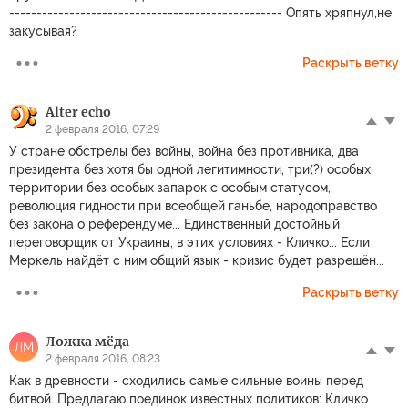
-------------------------------------------------- Опять хряпнул,не
закусывая?
Раскрыть ветку
Alter echo
2 февраля 2016, 07:29
У стране обстрелы без войны, война без противника, два
президента без хотя бы одной легитимности, три(?) особых
территории без особых запарок с особым статусом,
революция гидности при всеобщей ганьбе, народоправство
без закона о референдуме... Единственный достойный
переговорщик от Украины, в этих условиях - Кличко... Если
Меркель найдёт с ним общий язык - кризис будет разрешён...
Раскрыть ветку
Ложка мёда
ЛМ
2 февраля 2016, 08:23
Как в древности - сходились самые сильные воины перед
битвой. Предлагаю поединок известных политиков: Кличко