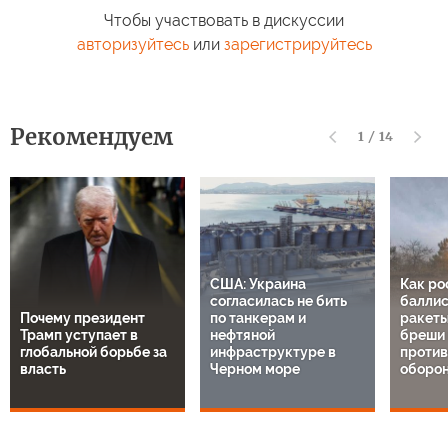
Чтобы участвовать в дискуссии
авторизуйтесь
или
зарегистрируйтесь
Рекомендуем
1
/
14
США: Украина
Как ро
согласилась не бить
баллис
Почему президент
по танкерам и
ракеты
Трамп уступает в
нефтяной
бреши 
глобальной борьбе за
инфраструктуре в
проти
власть
Черном море
оборон