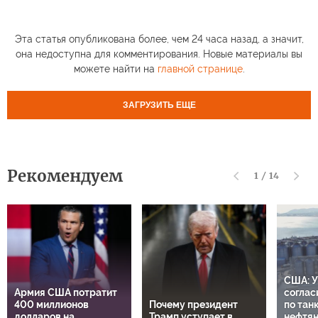
Эта статья опубликована более, чем 24 часа назад, а значит,
она недоступна для комментирования. Новые материалы вы
можете найти на
главной странице
.
ЗАГРУЗИТЬ ЕЩЕ
Рекомендуем
1
/
14
США: У
Армия США потратит
соглас
400 миллионов
Почему президент
по тан
долларов на
Трамп уступает в
нефтя