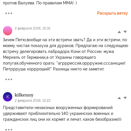
против Валуева. По правилам ММА! :)
Раскрыть ветку
2 февраля 2016, 10:31
Зачем Петю,вообще на эти встречи звать? Да и эти встречи, по
моему чистая показуха для дураков. Предлагаю на следующюю
встречу делегировать лабрадора Кони от России, мужа
Меркель от Германии,а от Украины говорящего
попугая,обученного орать: "агрррессия,оррружие,сссанкции!
Петррруша хоррроший!" Разницы никто не заметит.
kilkenny
K
2 февраля 2016, 12:22
Представители незаконых вооруженных формирований
удерживают приблизительно 140 украинских военных и
гражданских лиц они их кормят и лечат, какое безобразие)))