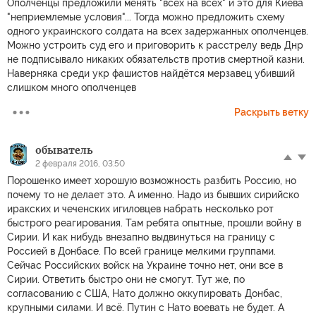
Ополченцы предложили менять "всех на всех" и это для Киева
"неприемлемые условия"... Тогда можно предложить схему
одного украинского солдата на всех задержанных ополченцев.
Можно устроить суд его и приговорить к расстрелу ведь Днр
не подписывало никаких обязательств против смертной казни.
Наверняка среди укр фашистов найдётся мерзавец убивший
слишком много ополченцев
Раскрыть ветку
обыватель
2 февраля 2016, 03:50
Порошенко имеет хорошую возможность разбить Россию, но
почему то не делает это. А именно. Надо из бывших сирийско
иракских и чеченских игиловцев набрать несколько рот
быстрого реагирования. Там ребята опытные, прошли войну в
Сирии. И как нибудь внезапно выдвинуться на границу с
Россией в Донбасе. По всей границе мелкими группами.
Сейчас Российских войск на Украине точно нет, они все в
Сирии. Ответить быстро они не смогут. Тут же, по
согласованию с США, Нато должно оккупировать Донбас,
крупными силами. И всё. Путин с Нато воевать не будет. А