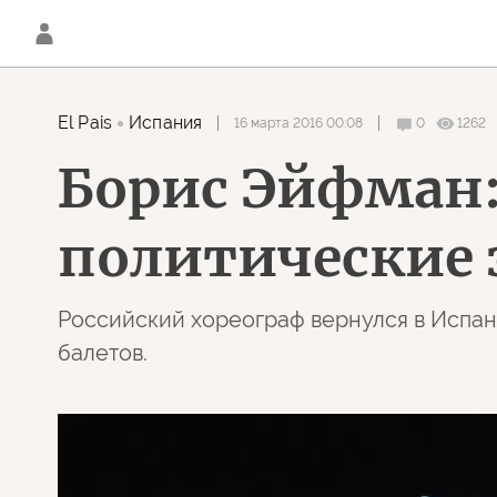
El Pais
Испания
16 марта 2016 00:08
0
1262
Борис Эйфман:
политические 
Российский хореограф вернулся в Испан
балетов.