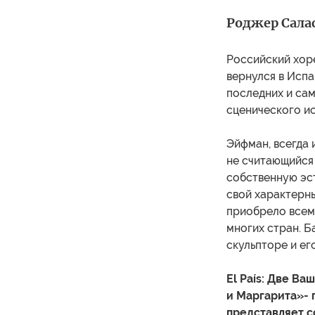
Роджер Салас
Российский хоре
вернулся в Испа
последних и сам
сценического иск
Эйфман, всегда 
не считающийся
собственную эст
свой характерны
приобрело всем
многих стран. 
скульпторе и ег
El País: Две В
и Маргарита»- 
представляет с