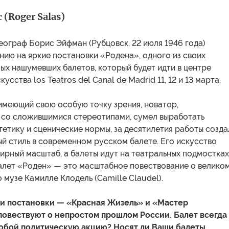
 (Roger Salas)
ограф Борис Эйфман (Рубцовск, 22 июля 1946 года)
нию на яркие постановки «Родена», одного из своих
ых нашумевших балетов, который будет идти в центре
усства los Teatros del Canal de Madrid 11, 12 и 13 марта.
имеющий свою особую точку зрения, новатор,
 со сложившимися стереотипами, сумел выработать
етику и сценические нормы, за десятилетия работы созда
й стиль в современном русском балете. Его искусство
ирный масштаб, а балеты идут на театральных подмостках
Балет «Роден» — это масштабное повествование о велико
о музе Камилле Клодель (Camille Claudel).
аши постановки — «Красная Жизель» и «Мастер
повествуют о непростом прошлом России. Балет всегда
обой политическую акцию? Носят ли Ваши балеты