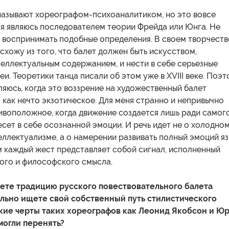
 называют хореографом-психоаналитиком, но это вовсе
о я являюсь последователем теории Фрейда или Юнга. Не
 воспринимать подобные определения. В своем творчеств
схожу из того, что балет должен быть искусством,
еллектуальным содержанием, и нести в себе серьезные
и. Теоретики танца писали об этом уже в XVIII веке. Поэ
ляюсь, когда это воззрение на художественный балет
как нечто экзотическое. Для меня странно и непривычно
ивоположное, когда движение создается лишь ради самог
есет в себе осознанной эмоции. И речь идет не о холодно
ллектуализме, а о намерении развивать полный эмоций я
м каждый жест представляет собой сигнал, исполненный
ого и философского смысла.
ете традицию русского повествовательного балета
льно ищете свой собственный путь стилистического
кие черты таких хореографов как Леонид Якобсон и Ю
могли перенять?