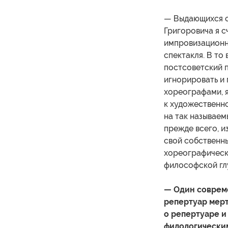
— Выдающихся с
Григоровича я с
импровизационн
спектакля. В то
постсоветский 
игнорировать и 
хореографами, 
к художественн
на так называем
прежде всего, и
свой собственн
хореографическ
философской гл
— Один совреме
репертуар мерт
о репертуаре и
филологически