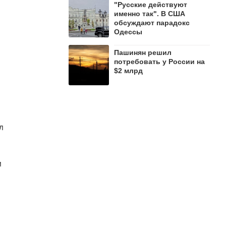
"Русские действуют
именно так". В США
обсуждают парадокс
Одессы
Пашинян рeшил
потребовать у России на
$2 млрд
л
м