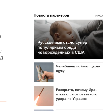
Новости партнеров
INFOX
а
Русское имя стало супер
популярным среди
е
новорожденных в США
ий
ю
Челябинец поймал царь-
щуку
Раскрыто, почему Иран
отказался от ответного
удара по Украине