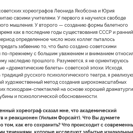
оветских хореографов Леонида Якобсона и Юрия
читаю своими учителями. У первого я научился свободе
ого мышления. У второго — созданию формы балетного
 время как в последние годы существования СССР и ранний
период определенное число моих коллег пыталось
предать забвению то, что было создано советскими
я по-прежнему с большим уважением и вниманием относи
ому наследию прошлого. Разумеется, я не ориентируюсь
ые «драматические балеты» советской эпохи. Исходя,
з традиций русского психологического театра, я реализу
ый художественный метод создания широкомасштабных
их психодрам-спектаклей на основе хорошей драматурги
убины и психологической обоснованности.
нный хореограф сказал мне, что академический
в и реакционен (Уильям Форсайт). Что Вы думаете
 о том, как его сохранить? Что происходит с современ
ми течениями, которые исследуют забытые изначальны