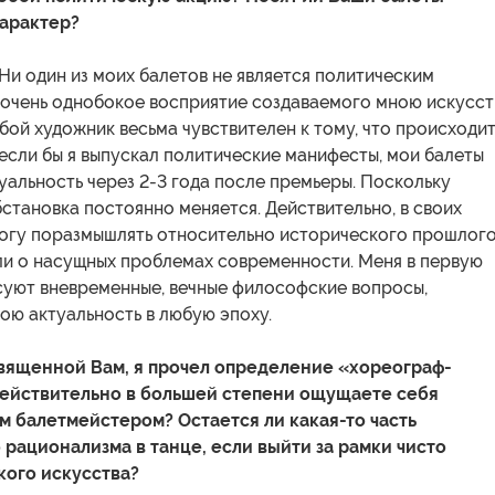
арактер?
Ни один из моих балетов не является политическим
 очень однобокое восприятие создаваемого мною искусст
ой художник весьма чувствителен к тому, что происходи
 если бы я выпускал политические манифесты, мои балеты
уальность через 2-3 года после премьеры. Поскольку
становка постоянно меняется. Действительно, в своих
могу поразмышлять относительно исторического прошлог
ли о насущных проблемах современности. Меня в первую
суют вневременные, вечные философские вопросы,
ою актуальность в любую эпоху.
священной Вам, я прочел определение «хореограф-
действительно в большей степени ощущаете себя
м балетмейстером? Остается ли какая-то часть
 рационализма в танце, если выйти за рамки чисто
ого искусства?