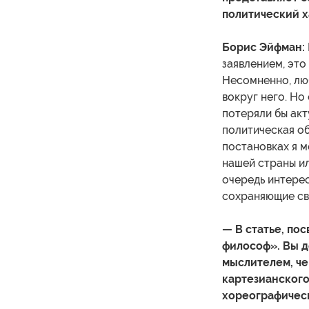
политический х
Борис Эйфман:
заявлением, это
Несомненно, люб
вокруг него. Но
потеряли бы акт
политическая об
постановках я 
нашей страны и
очередь интере
сохраняющие св
— В статье, по
философ». Вы 
мыслителем, че
картезианского
хореографическ