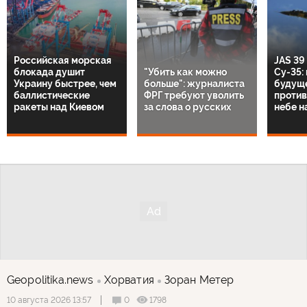
Российская морская
JAS 39
блокада душит
"Убить как можно
Су-35:
Украину быстрее, чем
больше": журналиста
будущ
баллистические
ФРГ требуют уволить
против
ракеты над Киевом
за слова о русских
небе н
Geopolitika.news
Хорватия
Зоран Метер
0
1798
10 августа 2026 13:57