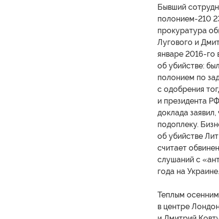
Бывший сотрудн
полонием-210 23
прокуратура об
Лугового и Дмит
январе 2016-го 
об убийстве: бы
полонием по зад
с одобрения то
и президента Р
доклада заявил
подоплеку. Бизн
об убийстве Ли
считает обвинен
слушаний с «ан
года на Украине
Теплым осенним 
в центре Лондон
и Дмитрий Ковту