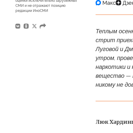
оценки исключительно зарубежных
СМИ и не отражают позицию
редакции ИноСМИ
Теплым осенн
стрит приеха
Луговой и Д
утром, прове
наркотики и 
вещество — 
никому не до
Люк Хардинг 