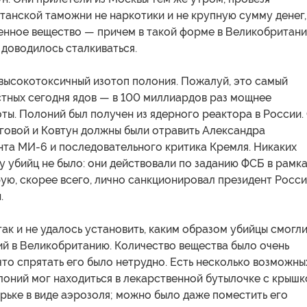
танской таможни не наркотики и не крупную сумму денег,
венное вещество — причем в такой форме в Великобритан
 доводилось сталкиваться.
высокотоксичный изотоп полония. Пожалуй, это самый
стных сегодня ядов — в 100 миллиардов раз мощнее
ты. Полоний был получен из ядерного реактора в России.
говой и Ковтун должны были отравить Александра
нта МИ-6 и последовательного критика Кремля. Никаких
у убийц не было: они действовали по заданию ФСБ в рамк
ую, скорее всего, лично санкционировал президент Росс
.
ак и не удалось установить, каким образом убийцы смогл
ий в Великобританию. Количество вещества было очень
что спрятать его было нетрудно. Есть несколько возможны
лоний мог находиться в лекарственной бутылочке с крышк
ырьке в виде аэрозоля; можно было даже поместить его