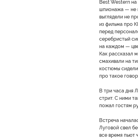
Best Western н
шпионажа — не п
выглядели не пр
из фильма про К
перед персонало
серебристый син
на каждом — цве
Как рассказал м
смахивали на ти
костюмы сидели 
про такое говор
В три часа дня 
стрит. С ними та
пожал гостям ру
Встреча началас
Луговой свел бе
все время пьют ч