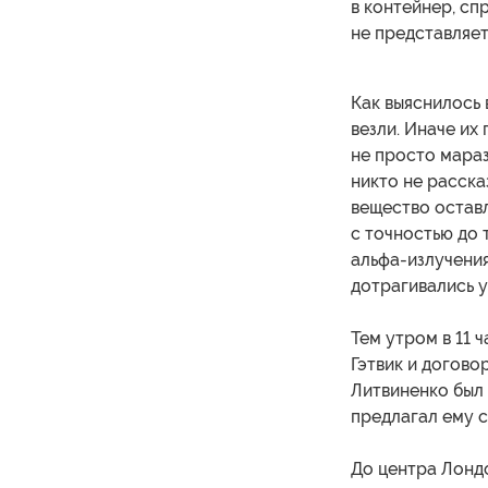
в контейнер, сп
не представляет
Как выяснилось 
везли. Иначе их
не просто мараз
никто не расска
вещество остав
с точностью до 
альфа-излучения
дотрагивались у
Тем утром в 11 
Гэтвик и догово
Литвиненко был 
предлагал ему с
До центра Лондо