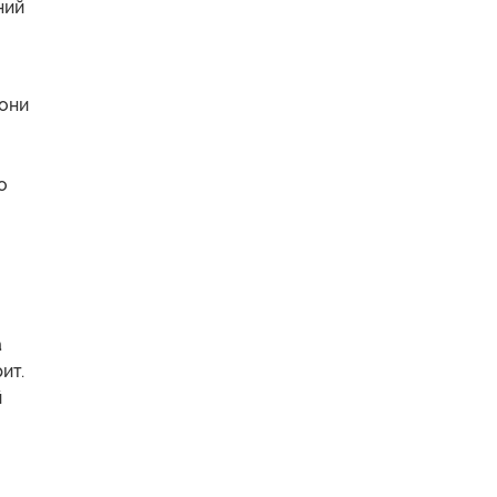
ний
 они
о
а
ит.
й