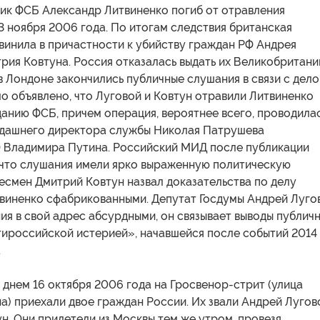
ик ФСБ Александр Литвиненко погиб от отравления
 ноября 2006 года. По итогам следствия британская
винила в причастности к убийству граждан РФ Андрея
рия Ковтуна. Россия отказалась выдать их Великобритани
в Лондоне закончились публичные слушания в связи с дел
ло объявлено, что Луговой и Ковтун отравили Литвиненко
анию ФСБ, причем операция, вероятнее всего, проводила
гдашнего директора службы Николая Патрушева
Ф Владимира Путина. Российский МИД после публикации
, что слушания имели ярко выраженную политическую
есмен Дмитрий Ковтун назвал доказательства по делу
твиненко сфабрикованными. Депутат Госдумы Андрей Луго
ия в свой адрес абсурдными, он связывает выводы публич
тироссийской истерией», начавшейся после событий 2014
.
днем 16 октября 2006 года на Гросвенор-стрит (улица
а) приехали двое граждан России. Их звали Андрей Лугов
н. Они прилетели из Москвы тем же утром, провезя