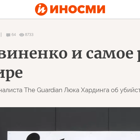
64
8733
виненко и cамое
ире
налиста The Guardian Люка Хардинга об убийс