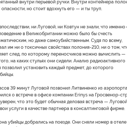
рятанный внутри перьевой ручки. Внутри контейнера поло
 опасности, но стоит вдохнуть его — и ты труп.
впоследствии, ни Луговой, ни Ковтун не знали, что именно
 поведение в Великобритании можно было бы счесть
матическим, но даже самоубийственным. Судя по всему,
зал им ни о токсичных свойствах полония-210, ни о том, чт
ляет след, по которому переносчиков можно вычислить —
того, на каких стульях они сидели. Анализ радиоактивного
 позволил установить каждый предмет, до которого
бийцы.
часов 39 минут Луговой позвонил Литвиненко из аэропорт
рился о встрече в офисе компании Erinys на Гросвенор-стр
уверен, что это будет обычная деловая встреча — Лугово
вои услуги в качестве партнера в консалтинговой фирме.
на убийцы добрались на поезде. Они сняли номер в отеле