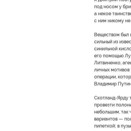
под носом у бри
а некое таинст
с ним никому не
Веществом был 
сильный из изве
синильной кисло
его помощью Лу
Литвиненко, аге
личных мотивов 
операции, котор
Владимир Путин
Скотланд-Ярду т
провезти полон
небольшим, так 
вариантов — по
пипеткой; в пуз