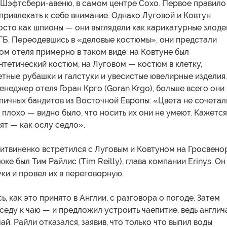
а Шэфтсбери-авеню, в самом центре Сохо. Первое правило
ривлекать к себе внимание. Однако Луговой и Ковтун
осто как шпионы — они выглядели как карикатурные злоде
ГБ. Переодевшись в «деловые костюмы», они предстали
м отеля примерно в таком виде: на Ковтуне был
тетический костюм, на Луговом — костюм в клетку,
тные рубашки и галстуки и увесистые ювелирные изделия.
енеджер отеля Горан Крго (Goran Krgo), больше всего они
пичных бандитов из Восточной Европы: «Цвета не сочетал
плохо — видно было, что носить их они не умеют. Кажется
ят — как ослу седло».
Литвиненко встретился с Луговым и Ковтуном на Гросвено
кже был Тим Райлис (Tim Reilly), глава компании Erinys. Он
ки и провел их в переговорную.
ь, как это принято в Англии, с разговора о погоде. Затем
седу к чаю — и предложил устроить чаепитие, ведь англич
ай. Райли отказался, заявив, что только что выпил воды