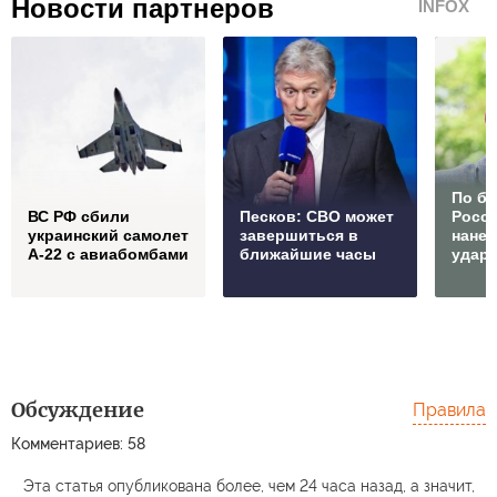
Новости партнеров
INFOX
По б
ВС РФ сбили
Песков: СВО может
Росс
украинский самолет
завершиться в
нане
А-22 с авиабомбами
ближайшие часы
удар
Обсуждение
Правила
Комментариев: 58
Эта статья опубликована более, чем 24 часа назад, а значит,