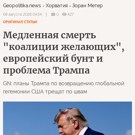
Geopolitika.news
Хорватия
Зоран Метер
0
427
06 августа 2026 04:54
ОРИГИНАЛ СТАТЬИ
Медленная смерть
"коалиции желающих",
европейский бунт и
проблема Трампа
GN: планы Трампа по возвращению глобальной
гегемонии США трещат по швам