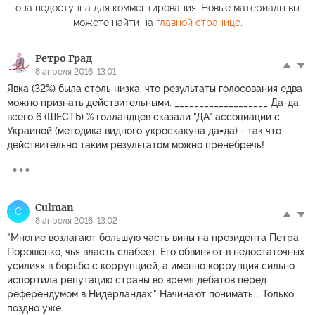
она недоступна для комментирования. Новые материалы вы
можете найти на
главной странице
.
Ретро Град
8 апреля 2016, 13:01
Явка (32%) была столь низка, что результаты голосования едва
можно признать действительными. ___________________ Да-да,
всего 6 (ШЕСТЬ) % голландцев сказали "ДА" ассоциации с
Украиной (методика видного укроскакуна да=да) - так что
действительно таким результатом можно пренебречь!
Culman
C
8 апреля 2016, 13:02
"Многие возлагают большую часть вины на президента Петра
Порошенко, чья власть слабеет. Его обвиняют в недостаточных
усилиях в борьбе с коррупцией, а именно коррупция сильно
испортила репутацию страны во время дебатов перед
референдумом в Нидерландах." Начинают понимать... Только
поздно уже.