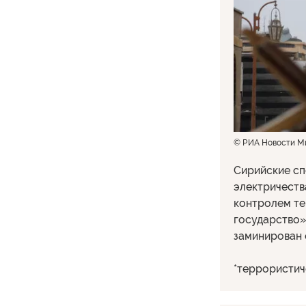
© РИА Новости М
Сирийские сп
электричеств
контролем т
государство»
заминирован 
*террористич