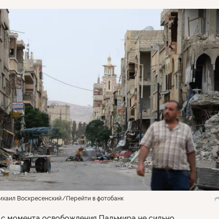
ихаил Воскресенский
Перейти в фотобанк
 с момента освобождения Пальмира не сильно