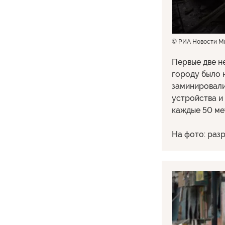
© РИА Новости М
Первые две н
городу было 
заминировали
устройства и
каждые 50 ме
На фото: раз