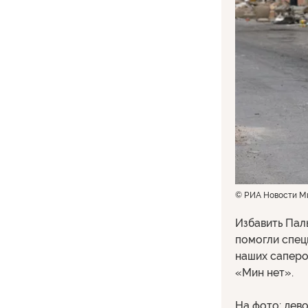
© РИА Новости М
Избавить Пал
помогли спец
наших саперо
«Мин нет».
На фото: дево