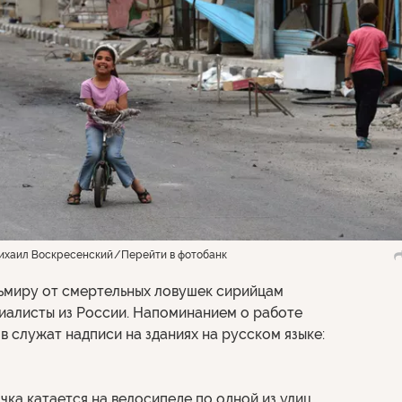
ихаил Воскресенский
Перейти в фотобанк
ьмиру от смертельных ловушек сирийцам
иалисты из России. Напоминанием о работе
в служат надписи на зданиях на русском языке:
чка катается на велосипеде по одной из улиц