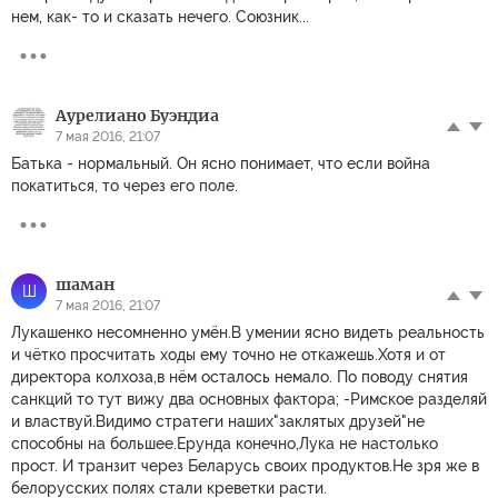
нем, как- то и сказать нечего. Союзник...
Аурелиано Буэндиа
7 мая 2016, 21:07
Батька - нормальный. Он ясно понимает, что если война
покатиться, то через его поле.
шаман
Ш
7 мая 2016, 21:07
Лукашенко несомненно умён.В умении ясно видеть реальность
и чётко просчитать ходы ему точно не откажешь.Хотя и от
директора колхоза,в нём осталось немало. По поводу снятия
санкций то тут вижу два основных фактора; -Римское разделяй
и властвуй.Видимо стратеги наших"заклятых друзей"не
способны на большее.Ерунда конечно,Лука не настолько
прост. И транзит через Беларусь своих продуктов.Не зря же в
белорусских полях стали креветки расти.