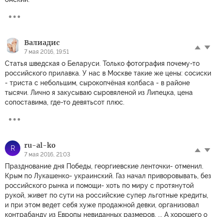
Валиадис
7 мая 2016, 19:51
Статья шведская о Беларуси. Только фотография почему-то
российского прилавка. У нас в Москве такие же цены: сосиски
- триста с небольшим, сырокопчёная колбаса - в районе
тысячи. Лично я закусываю сыровяленой из Липецка, цена
сопоставима, где-то девятьсот плюс.
ru-al-ko
R
7 мая 2016, 21:03
Празднование дня Победы, георгиевские ленточки- отменил.
Крым по Лукашенко- украинский. Газ начал приворовывать, без
российского рынка и помощи- хоть по миру с протянутой
рукой, живет по сути на российские супер льготные кредиты,
и при этом ведет себя хуже продажной девки, организовал
контрабанду из Европы невиданных размеров, ... А хорошего о