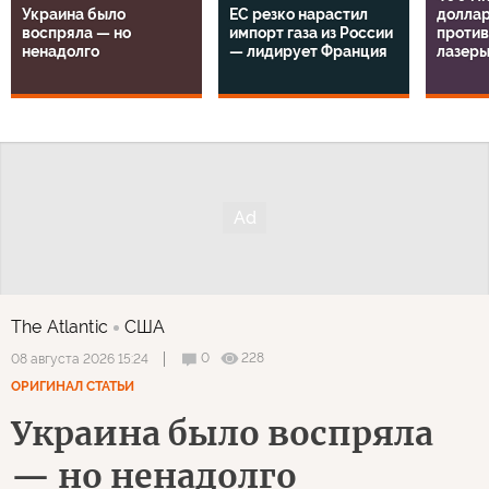
Украина было
ЕС резко нарастил
доллар
воспряла — но
импорт газа из России
проти
ненадолго
— лидирует Франция
лазер
The Atlantic
США
0
228
08 августа 2026 15:24
ОРИГИНАЛ СТАТЬИ
Украина было воспряла
— но ненадолго