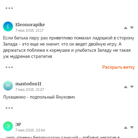
Eleonorapike
E
7 мая 2016, 21:17
Если батька пару раз приветливо помахал ладошкой в сторону
Запада - это еще не значит, что он ведет двойную игру. А
держаться поближе к кормушке и улыбаться Западу не такая
уж мудреная стратегия.
Раскрыть ветку
mastodon11
M
7 мая 2016, 21:27
Лукашенко - подпольный Янукович.
ЭР
Э
7 мая 2016, 23:44
...цель отмены белорусских санкций - добавит негатив в