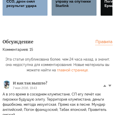
ССО, дрон снял
управу на спутники
Погиб
результат удара
Starlink
Ерма
Обсуждение
Правила
Комментариев: 15
Пушков: Россия
В РЖД ответили на
вступила в
скандальное
Взор
Эта статья опубликована более, чем 24 часа назад, а значит,
«ледяную войну» с
заявление
генди
она недоступна для комментирования. Новые материалы вы
Европой
Пашиняна
«Ура
можете найти на
главной странице
.
И как так вышло?
7 мая 2016, 19:43
А в это время в соседнем клумпистане, СП егу печёт как
пирожки будущую элиту. Территория клумпистана, деньги
фашобкома, метода иезуитская. Прямо как в песне. Мундир
английский, Погон французский, Табак японский, Правитель
омский.