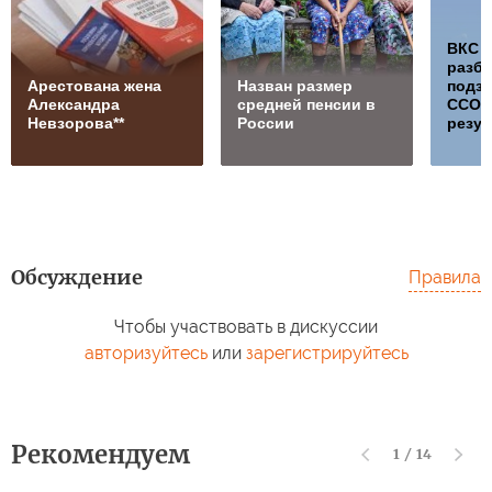
ВКС 
разб
Арестована жена
Назван размер
подз
Александра
средней пенсии в
ССО, 
Невзорова**
России
резул
Обсуждение
Правила
Чтобы участвовать в дискуссии
авторизуйтесь
или
зарегистрируйтесь
Рекомендуем
1
/
14