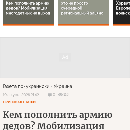
Кем пополнить армию
это не просто
Хорват
дедов? Мобилизация
очередной
Европ
многодетных не выход
региональный альянс
воинск
Газета по-украински
Украина
0
118
10 августа 2026 21:42
ОРИГИНАЛ СТАТЬИ
Кем пополнить армию
дедов? Мобилизация