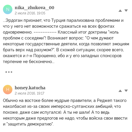
nika_zhukova_00
N
2 июля 2016, 19:05
...Эрдоган признает, что Турция парализована проблемами и
что у него нет возможности сражаться на всех фронтах
одновременно. ------------- Классный итог доктрины "ноль
проблем с соседями"! Возникает вопрос: "О чем думают
некоторые государственные деятели, когда позволяют эмоциям
брать верх над разумом?". В схожей ситуации, скорее всего,
окажется и г-н Порошенко, ибо и у его западных спонсоров
терпение не бесконечно...
honey.katucha
H
2 июля 2016, 19:17
Обычно на востоке более мудрые правители, а Реджеп такого
наколбасил из-за своих имперско-султанских амбиций, что
похоже, даже сам испугался). А ты не шали! А то ведь
некоторым даже предлогов не надо, чтобы войска свои ввести
и "защитить демократию".