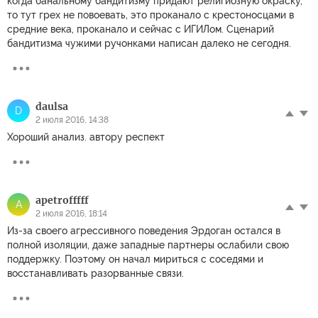
когда банальному бандитизму придают религиозную окраску,
то тут грех не повоевать, это проканало с крестоносцами в
средние века, проканало и сейчас с ИГИЛом. Сценарий
бандитизма чужими ручонками написан далеко не сегодня.
daulsa
D
2 июля 2016, 14:38
Хороший анализ. автору респект
apetrofffff
A
2 июля 2016, 18:14
Из-за своего агрессивного поведения Эрдоган остался в
полной изоляции, даже западные партнеры ослабили свою
поддержку. Поэтому он начал мириться с соседями и
восстанавливать разорванные связи.