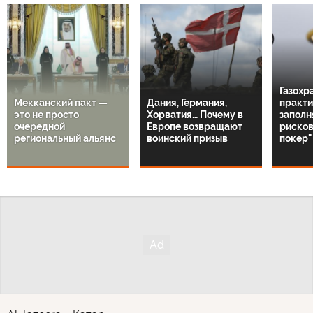
Газохр
Мекканский пакт —
Дания, Германия,
практи
это не просто
Хорватия… Почему в
заполн
очередной
Европе возвращают
рисков
региональный альянс
воинский призыв
покер"