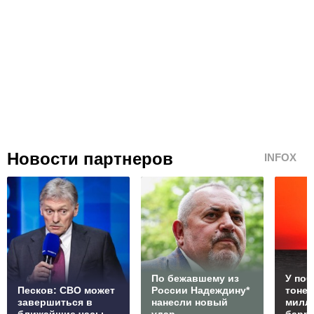
Новости партнеров
INFOX
По бежавшему из
У по
Песков: СВО может
России Надеждину*
тонет
завершиться в
нанесли новый
милл
ближайшие часы
удар
барр