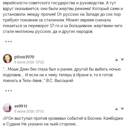
еврейскости советского государства и руководства. А тут
вдруг оказывается, они были жертвы режима! Который сами и
установили, между прочим! От русских на Западе до сих пор
требуют покояния за сталинизм. Может евреям сначала
покаяться за переворот 17-го и за большивизм, жертвами чего
стали миллионы русских, да и других народов.
piton1970
6 июля 2016, 07:10
"... Моше Даян без глаза был и ранее, другой бы выбить ночью
подловив.... И если ни к чему теперь в Иране я, то я готов
поехать в Тель-Авив..." В.С. Высоцкий
as99 tt
6 июля 2016, 07:51
///Он выступал против кровавых событий в Боснии, Камбодже
и Судане Не указано на чьей стороне...