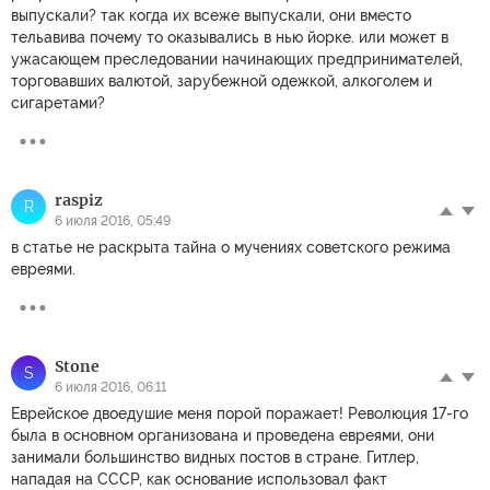
выпускали? так когда их всеже выпускали, они вместо
тельавива почему то оказывались в нью йорке. или может в
ужасающем преследовании начинающих предпринимателей,
торговавших валютой, зарубежной одежкой, алкоголем и
сигаретами?
raspiz
R
6 июля 2016, 05:49
в статье не раскрыта тайна о мучениях советского режима
евреями.
Stоne
S
6 июля 2016, 06:11
Еврейское двоедушие меня порой поражает! Революция 17-го
была в основном организована и проведена евреями, они
занимали большинство видных постов в стране. Гитлер,
нападая на СССР, как основание использовал факт