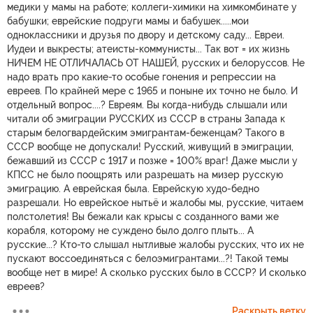
медики у мамы на работе; коллеги-химики на химкомбинате у
бабушки; еврейские подруги мамы и бабушек.....мои
одноклассники и друзья по двору и детскому саду... Евреи.
Иудеи и выкресты; атеисты-коммунисты... Так вот = их жизнь
НИЧЕМ НЕ ОТЛИЧАЛАСЬ ОТ НАШЕЙ, русских и белоруссов. Не
надо врать про какие-то особые гонения и репрессии на
евреев. По крайней мере с 1965 и поныне их точно не было. И
отдельный вопрос....? Евреям. Вы когда-нибудь слышали или
читали об эмиграции РУССКИХ из СССР в страны Запада к
старым белогвардейским эмигрантам-беженцам? Такого в
СССР вообще не допускали! Русский, живущий в эмиграции,
бежавший из СССР с 1917 и позже = 100% враг! Даже мысли у
КПСС не было поощрять или разрешать на мизер русскую
эмиграцию. А еврейская была. Еврейскую худо-бедно
разрешали. Но еврейское нытьё и жалобы мы, русские, читаем
полстолетия! Вы бежали как крысы с созданного вами же
корабля, которому не суждено было долго плыть... А
русские...? Кто-то слышал нытливые жалобы русских, что их не
пускают воссоединяться с белоэмигрантами...?! Такой темы
вообще нет в мире! А сколько русских было в СССР? И сколько
евреев?
Раскрыть ветку