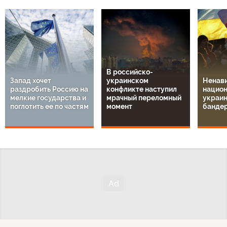
В российско-
Запад хочет
украинском
Ненави
раздробить Россию на
конфликте наступил
национ
мелкие государства и
мрачный переломный
украин
поглотить ее по частям
момент
банде