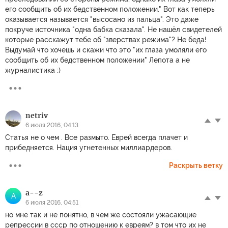
его сообщить об их бедственном положении." Вот как теперь
оказывается называется "высосано из пальца". Это даже
покруче источника "одна бабка сказала". Не нашёл свидетелей
которые расскажут тебе об "зверствах режима"? Не беда!
Выдумай что хочешь и скажи что это "их глаза умоляли его
сообщить об их бедственном положении" Лепота а не
журналистика :)
netriv
6 июля 2016, 04:13
Статья не о чем . Все размыто. Еврей всегда плачет и
прибедняется. Нация угнетенных миллиардеров.
Раскрыть ветку
a--z
A
6 июля 2016, 04:51
но мне так и не понятно, в чем же состояли ужасающие
репрессии в ссср по отношению к евреям? в том что их не