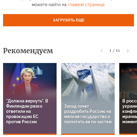
можете найти на
главной странице
.
ЗАГРУЗИТЬ ЕЩЕ
Рекомендуем
1
/
14
"Должна вернуть". В
В росс
Финляндии резко
Запад хочет
украи
ответили на
раздробить Россию на
конфли
провокацию ЕС
мелкие государства и
мрачн
против России
поглотить ее по частям
момен