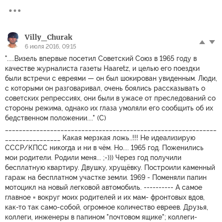
Villy_Churak
6 июля 2016, 09:15
".....Визель впервые посетил Советский Cоюз в 1965 году в
качестве журналиста газеты Haaretz, и целью его поездки
были встречи с евреями — он был шокирован увиденным. Люди,
с которыми он разговаривал, очень боялись рассказывать о
советских репрессиях, они были в ужасе от преследований со
стороны режима, однако их глаза умоляли его сообщить об их
бедственном положении...." (С)
_____________________________________________________________
________________ Какая мерзкая ложь..!!! Не идеализирую
СССР/КПСС никогда и ни в чём. Но.... 1965 год. Поженились
мои родители. Родили меня... ;-))) Через год получили
бесплатную квартиру. Двушку, хрущёвку. Построили каменный
гараж на бесплатном участке земли. 1969 - Поменяли папин
мотоцикл на новый легковой автомобиль. ---------- А самое
главное = вокруг моих родителей и их мам- фронтовых вдов,
как-то так само-собой, огромное количество евреев. Друзья,
коллеги, инженеры в папином "почтовом ящике"; коллеги-