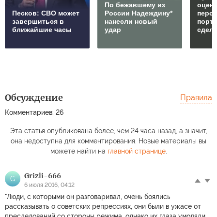
По бежавшему из
оцен
Песков: СВО может
России Надеждину*
перс
завершиться в
нанесли новый
порто
ближайшие часы
удар
сдел
Обсуждение
Правила
Комментариев: 26
Эта статья опубликована более, чем 24 часа назад, а значит,
она недоступна для комментирования. Новые материалы вы
можете найти на
главной странице
.
Grizli-666
G
6 июля 2016, 04:12
"Люди, с которыми он разговаривал, очень боялись
рассказывать о советских репрессиях, они были в ужасе от
преследований со стороны режима, однако их глаза умоляли