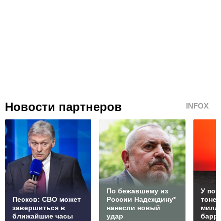
Новости партнеров
INFOX
По бежавшему из
У по
Песков: СВО может
России Надеждину*
тонет
завершиться в
нанесли новый
милл
ближайшие часы
удар
барр