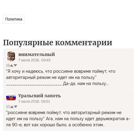
Политика
Популярные комментарии
внимательный
7 июля 2016, 09:49
19
"Я хочу и надеюсь, что россияне вовремя поймут, что
авторитарный режим не идет им на пользу."
__________________________ Да-да, нам на пользу
плюралистический режим, как при Ельцине. Спасибо. Не
Уральский лапоть
надо. Лично я при "диктатуре" лучше проживу. ЗЫ: Кстати,
мне до сих пор никто так и не объяснил. Если у меня есть
7 июля 2016, 09:51
10
работа и заработанные деньги, чем возможность тратить
"россияне вовремя поймут, что авторитарный режим не
эти деньги при диктатуре отличается от возможности
идет им на пользу" Ага, нам на пользу идет дерьмократия а-
тратить эти деньги при демократии? Даже с резюмирую.
ля 90-е, вот как хорошо было, а особенно этим
Чем отличается демократия от диктатуры при условии
продвигателям дерьмократии, то есть оккупации пендо-
одинакового количества бабла в кармане?
рейхом.