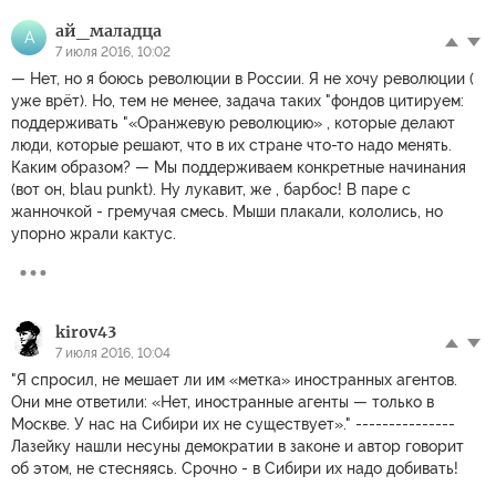
ай_маладца
А
7 июля 2016, 10:02
— Нет, но я боюсь революции в России. Я не хочу революции (
уже врёт). Но, тем не менее, задача таких "фондов цитируем:
поддерживать "«Оранжевую революцию» , которые делают
люди, которые решают, что в их стране что-то надо менять.
Каким образом? — Мы поддерживаем конкретные начинания
(вот он, blau punkt). Ну лукавит, же , барбос! В паре с
жанночкой - гремучая смесь. Мыши плакали, кололись, но
упорно жрали кактус.
kirov43
7 июля 2016, 10:04
"Я спросил, не мешает ли им «метка» иностранных агентов.
Они мне ответили: «Нет, иностранные агенты — только в
Москве. У нас на Сибири их не существует»." ---------------
Лазейку нашли несуны демократии в законе и автор говорит
об этом, не стесняясь. Cрочно - в Сибири их надо добивать!