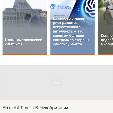
Цукерберг: главный
риск развития
искусственного
интеллекта — это
слишком большой
Кем по
Новый американский
контроль со стороны
дедов?
олигархат
одного субъекта
многод
Financial Times
Великобритания