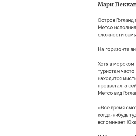
Мари Пеккан
Остров Гогланд 
Метсо исполнил 
сложности семь 
На горизонте ви
Хотя в морском
туристам часто 
находится мисти
процветал, а се
Метсо вид Гогла
«Все время смот
когда-нибудь ту
вспоминает Юха