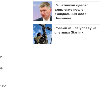
Решетников cделал
заявление после
скандальных слов
Пашиняна
Россия нашла управу на
спутники Starlink
ки
хи
что