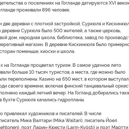
етельства о поселениях на Гогланде датируются XVI веком
Гогланде проживали 896 человек.
и две деревни с плотной застройкой, Суркюля и Кискинкюл
в деревне Суркюля было 500 жителей, а также церковь,
вой дом, народная школа, библиотека, завод по производс
перативный магазин. В деревне Кискинкюля было примерн
сторан поменьше, киоски и школа.
-х на Гогланде процветал туризм. В самое удачное лето
вали больше 10 тысяч туристов, а места, где можно было
ыли переполнены. Казино на 650 мест, в котором выступал
юди своего времени, включая финский танцевальный оркес
аполнено каждый летний вечер. На Гогланд добирались так
 в бухте Суркюля качались гидропланы.
о привлекал художников и писателей. В числе
исатель Мика Валтари (Mika Waltari), писатель Йоел
Lehtonen), поэт Ларин-Кюести (Larin-Kyösti) и поэт Мартти