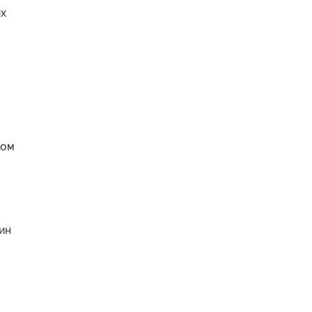
их
вом
ин