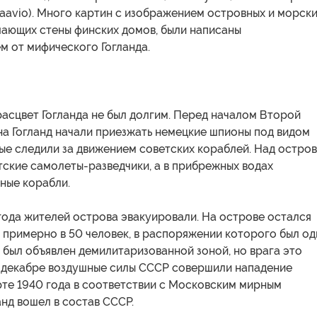
Haavio). Много картин с изображением островных и морск
шающих стены финских домов, были написаны
м от мифического Гогланда.
асцвет Гогланда не был долгим. Перед началом Второй
на Гогланд начали приезжать немецкие шпионы под видом
ые следили за движением советских кораблей. Над остро
ские самолеты-разведчики, а в прибрежных водах
ные корабли.
года жителей острова эвакуировали. На острове остался
 примерно в 50 человек, в распоряжении которого был од
д был объявлен демилитаризованной зоной, но врага это
В декабре воздушные силы СССР совершили нападение
рте 1940 года в соответствии с Московским мирным
нд вошел в состав СССР.