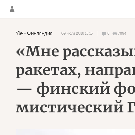
Yle
Финляндия
09 июля 2016 15:15
8
7894
«Мне рассказы
ракетах, напр
— финский фот
мистический Г