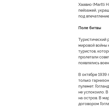
Хаавио (Martti 
пейзажей, укра
под впечатление
Поле битвы
Туристический р
мировой войны 
туристов, котор
пролетали совет
появлялись воен
В октябре 1939 
только гарнизон
пулемет. Гоглан
не успокоило. 
на остров. В ма
договором Гогла