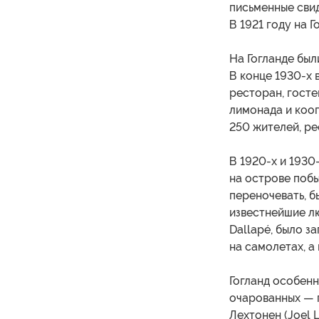
письменные свид
В 1921 году на 
На Гогланде был
В конце 1930-х 
ресторан, госте
лимонада и коо
250 жителей, ре
В 1920-х и 1930
на острове побы
переночевать, б
известнейшие л
Dallapé, было з
на самолетах, а
Гогланд особенн
очарованных — п
Лехтонен (Joel 