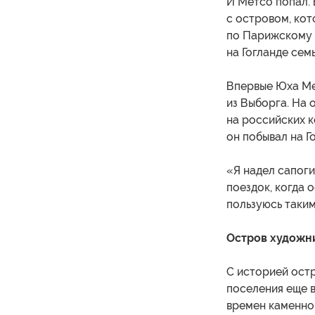
И Метсо попал.
с островом, ко
по Парижскому 
на Гогланде семь
Впервые Юха Ме
из Выборга. На 
на российских к
он побывал на Г
«Я надел сапоги
поездок, когда о
пользуюсь таки
Остров художни
С историей остр
поселения еще в
времен каменног