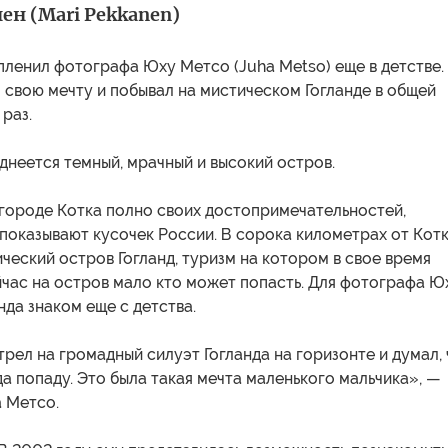
ен (Mari Pekkanen)
пленил фотографа Юху Метсо (Juha Metso) еще в детстве.
свою мечту и побывал на мистическом Гогланде в общей
раз.
днеется темный, мрачный и высокий остров.
 городе Котка полно своих достопримечательностей,
показывают кусочек России. В сорока километрах от Кот
ческий остров Гогланд, туризм на котором в свое время
йчас на остров мало кто может попасть. Для фотографа Ю
нда знаком еще с детства.
рел на громадный силуэт Гогланда на горизонте и думал, 
да попаду. Это была такая мечта маленького мальчика», —
 Метсо.