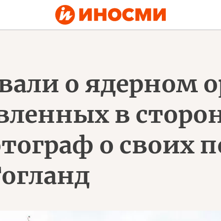
вали о ядерном 
авленных в стор
ограф о своих п
огланд