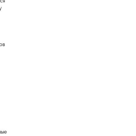
ься
у
ов
вые