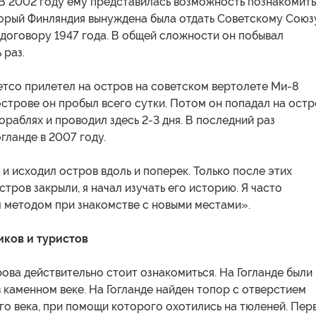
 В 2002 году ему представилась возможность познакомит
торый Финляндия вынуждена была отдать Советскому Союз
договору 1947 года. В общей сложности он побывал
 раз.
тсо прилетел на остров на советском вертолете Ми-8
острове он пробыл всего сутки. Потом он попадал на остр
ораблях и проводил здесь 2-3 дня. В последний раз
огланде в 2007 году.
 и исходил остров вдоль и поперек. Только после этих
стров закрыли, я начал изучать его историю. Я часто
м методом при знакомстве с новыми местами».
ков и туристов
ова действительно стоит ознакомиться. На Гогланде были
 каменном веке. На Гогланде найден топор с отверстием
о века, при помощи которого охотились на тюленей. Пер