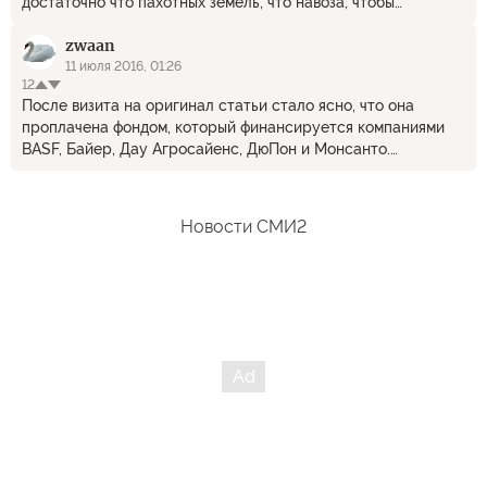
достаточно что пахотных земель, что навоза, чтобы
выращивать экологически чистые овощи и фрукты.
zwaan
Просторы - на грани фантастики! Давайте ценить и беречь
наше богатство, а также рационально им распоряжаться, в
11 июля 2016, 01:26
12
отличие от Украины, где земли уже скуплены европейскими
После визита на оригинал статьи стало ясно, что она
корпорациями, применяющими новейшие (и не самые
проплачена фондом, который финансируется компаниями
лучшие, а скорее самые худшие) технологии.
BASF, Байер, Дау Агросайенс, ДюПон и Монсанто.
Комментарии излишни.
Новости СМИ2