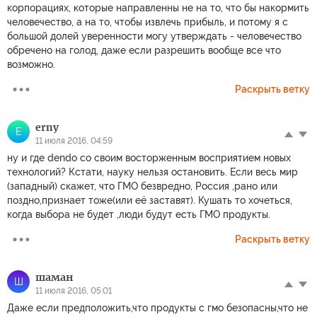
корпорациях, которые направленны не на то, что бы накормить
человечество, а на то, чтобы извлечь прибыль, и потому я с
большой долей уверенности могу утверждать - человечество
обречено на голод, даже если разрешить вообще все что
возможно.
Раскрыть ветку
erny
E
11 июля 2016, 04:59
ну и где dendo со своим восторженным восприятием новых
технологий? Кстати, науку нельзя остановить. Если весь мир
(западный) скажет, что ГМО безвредно, Россия ,рано или
поздно,признает тоже(или её заставят). Кушать то хочеться,
когда выбора не будет ,люди будут есть ГМО продукты.
Раскрыть ветку
шаман
Ш
11 июля 2016, 05:01
Даже если предположить,что продукты с гмо безопасны,что не