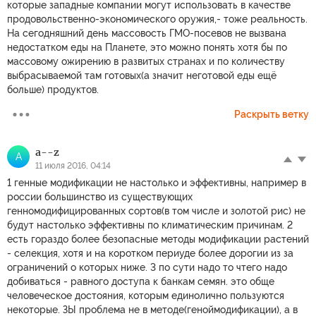
которые западные компании могут использовать в качестве
продовольственно-экономического оружия,- тоже реальность.
На сегодняшний день массовость ГМО-посевов не вызвана
недостатком еды на Планете, это можно понять хотя бы по
массовому ожирению в развитых странах и по количеству
выбрасываемой там готовых(а значит неготовой еды ещё
больше) продуктов.
Раскрыть ветку
a--z
A
11 июля 2016, 04:14
1 генные модификации не настолько и эффективны, например в
россии большинство из существующих
генномодифицированных сортов(в том числе и золотой рис) не
будут настолько эффективны по климатическим причинам. 2
есть гораздо более безопасные методы модификации растений
- селекция, хотя и на коротком периуде более дорогии из за
ограничений о которых ниже. 3 по сути надо то чтего надо
добиваться - равного доступа к банкам семян. это обще
человеческое достояния, которым единолично пользуются
некоторые. ЗЫ проблема не в методе(геноймодификации), а в