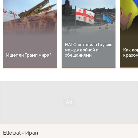
НАТО оставила Грузию
между войной и
Как ко
Ищет ли Трамп мира?
обещаниями
крахом
Ettelaat
Иран