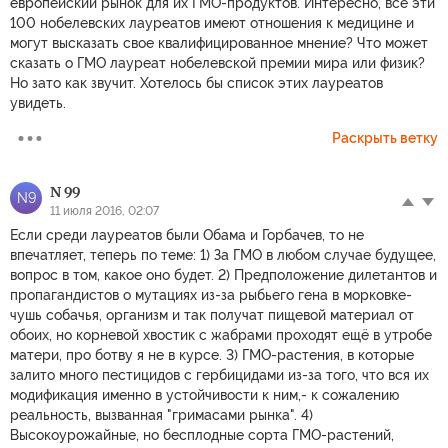
европейский рынок для их ГМО-продуктов. Интересно, все эти
100 нобелевских лауреатов имеют отношения к медицине и
могут высказать свое квалифицированное мнение? Что может
сказать о ГМО лауреат нобелевской премии мира или физик?
Но зато как звучит. Хотелось бы список этих лауреатов
увидеть.
Раскрыть ветку
N 99
N9
11 июля 2016, 02:07
Если среди лауреатов были Обама и Горбачев, то не
впечатляет, теперь по теме: 1) За ГМО в любом случае будущее,
вопрос в том, какое оно будет. 2) Предположение дилетантов и
пропагандистов о мутациях из-за рыбьего гена в морковке-
чушь собачья, организм и так получат пищевой материал от
обоих, но корневой хвостик с жабрами проходят ещё в утробе
матери, про ботву я не в курсе. 3) ГМО-растения, в которые
залито много пестицидов с гербицидами из-за того, что вся их
модификация именно в устойчивости к ним,- к сожалению
реальность, вызванная "гримасами рынка". 4)
Высокоурожайные, но бесплодные сорта ГМО-растений,