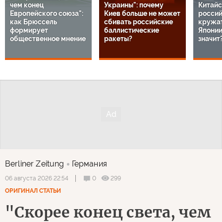
чем конец
Украины": почему
Китайс
Европейского союза":
Киев больше не может
россий
как Брюссель
сбивать российские
кружат
формирует
баллистические
Японии
общественное мнение
ракеты?
значит
Berliner Zeitung
Германия
0
299
06 августа 2026 22:54
ОРИГИНАЛ СТАТЬИ
"Скорее конец света, чем