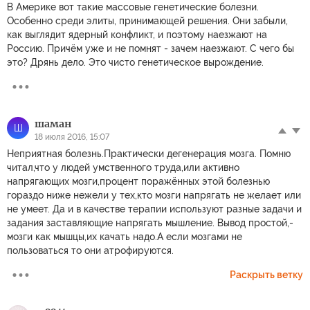
В Америке вот такие массовые генетические болезни.
Особенно среди элиты, принимающей решения. Они забыли,
как выглядит ядерный конфликт, и поэтому наезжают на
Россию. Причём уже и не помнят - зачем наезжают. С чего бы
это? Дрянь дело. Это чисто генетическое вырождение.
шаман
Ш
18 июля 2016, 15:07
Неприятная болезнь.Практически дегенерация мозга. Помню
читал,что у людей умственного труда,или активно
напрягающих мозги,процент поражённых этой болезнью
гораздо ниже нежели у тех,кто мозги напрягать не желает или
не умеет. Да и в качестве терапии используют разные задачи и
задания заставляющие напрягать мышление. Вывод простой,-
мозги как мышцы,их качать надо.А если мозгами не
пользоваться то они атрофируются.
Раскрыть ветку