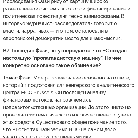
Исследования Фази рисуют картину широко
разветвленной системы, в которой финансирование и
политическая повестка дня тесно взаимосвязаны. В
интервью журналист-расследователь говорит о
власти, нарративах — и о том, осталось ли в
европейской демократии место для инакомыслия.
BZ: Господин Фази, вы утверждаете, что ЕС создал
настоящую "пропагандистскую машину". На чем
конкретно основано такое обвинение?
Томас Фази:
Мое расследование основано на отчете,
который я подготовил для венгерского аналитического
центра MCC Brussels. Он посвящен анализу
финансовых потоков, направляемых в
неправительственные организации. До этого никто не
проводил систематического и количественного учета
этих средств. Существовало общее понимание того,
что многие так называемые НПО на самом деле
являются парагосударственными или