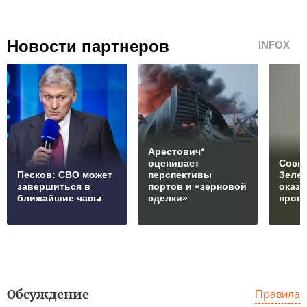
Новости партнеров
INFOX
Арестович*
оценивает
Соски
Песков: СВО может
перспективы
Зеле
завершиться в
портов и «зерновой
оказ
ближайшие часы
сделки»
пров
Обсуждение
Правила