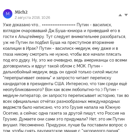
Mich2
M
2 августа 2016, 10:26
Уже доказано что... =================== Путин - василиск,
взглядом очаровавший Дж.Буша-юниора и приведший его в
гости к Альцгеймеру. Тут следует внимательнее разобраться,
уж не Путин ли подбил Буша на преступное вторжение
коалиции в Ирак? Путин - василиск-медиум, ему даже и в
глаза никому смотреть не нужно, чтобы все начали плясать
под его дудку. Ну, это же очевидно, ведь американцы со всеми
договорились и вдруг такой облом с МОК. Путин -
дальнобойный медиум, ведь он одной только силой мысли
"перепрыгивает океаны" и запросто читает переписку
кандидатов в президенты США. Интересно, что там среди ещё
неопубликованного? Вон как всем любопытно-то.:) Путин -
медиум-литератор, он запросто переписывает историю, так во
всех официальных отчётах разнообразных международных
ведомств было написано, что это Грузия напала на Южную
Осетию, а сейчас одна газета за другой пишут, что Россия на
Грузию. Думаете они сами это придумали? Нет, это им Путин
внушил. Несомненно. Придурки, лучше бы поставили вопрос о
том, чтобы снять лауреатское звание с "загорелого парня",