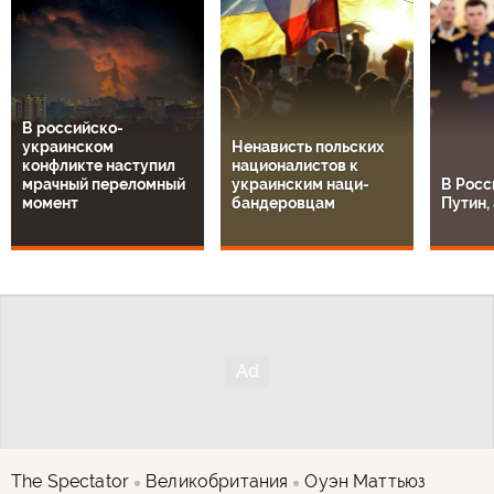
В российско-
украинском
Ненависть польских
конфликте наступил
националистов к
мрачный переломный
украинским наци-
В Росс
момент
бандеровцам
Путин, 
The Spectator
Великобритания
Оуэн Маттьюз