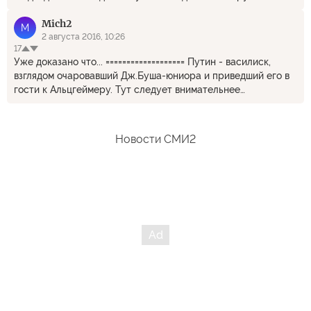
Mich2
M
2 августа 2016, 10:26
17
Уже доказано что... =================== Путин - василиск,
взглядом очаровавший Дж.Буша-юниора и приведший его в
гости к Альцгеймеру. Тут следует внимательнее
разобраться, уж не Путин ли подбил Буша на преступное
вторжение коалиции в Ирак? Путин - василиск-медиум, ему
даже и в глаза никому смотреть не нужно, чтобы все начали
Новости СМИ2
плясать под его дудку. Ну, это же очевидно, ведь
американцы со всеми договорились и вдруг такой облом с
МОК. Путин - дальнобойный медиум, ведь он одной только
силой мысли "перепрыгивает океаны" и запросто читает
переписку кандидатов в президенты США. Интересно, что
там среди ещё неопубликованного? Вон как всем
любопытно-то.:) Путин - медиум-литератор, он запросто
переписывает историю, так во всех официальных отчётах
разнообразных международных ведомств было написано,
что это Грузия напала на Южную Осетию, а сейчас одна
газета за другой пишут, что Россия на Грузию. Думаете они
сами это придумали? Нет, это им Путин внушил.