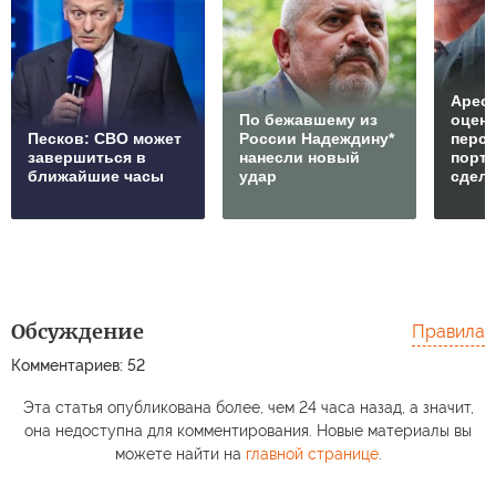
Арест
По бежавшему из
оцен
Песков: СВО может
России Надеждину*
перс
завершиться в
нанесли новый
порто
ближайшие часы
удар
сдел
Обсуждение
Правила
Комментариев: 52
Эта статья опубликована более, чем 24 часа назад, а значит,
она недоступна для комментирования. Новые материалы вы
можете найти на
главной странице
.