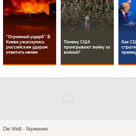
"Огромный ущерб". В
Киеве ужаснулись
Почему США
Как СШ
российским ударам:
проигрывают войну за
страте
ответить нечем
войной?
преим
Die Welt
Германия