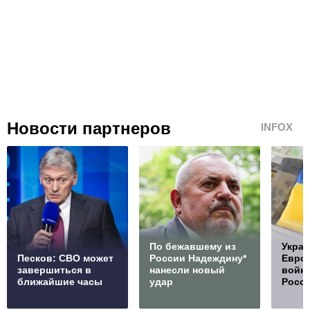
Новости партнеров
INFOX
По бежавшему из
Украи
Песков: СВО может
России Надеждину*
Европ
завершиться в
нанесли новый
войну
ближайшие часы
удар
Росс