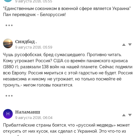
9 августа 2016, 05:55
"Единственным союзником в военной сфере является Украина"
Пан переводчик - Белоруссия!
Синдбад .
9 августа 2016, 05:59
Чушь русофобская, бред сумасшедшего. Противно читать.
Кому угрожает Россия? США со времён панамского кризиса
(1880 г), развязали 138 войн на нашей планете. Сейчас подмяли
всю Европу. Россия мириться с этой гадостью не будет. Россия
независима и никому не угрожает, но только посмейте её
тронуть,- мигом головы покатятся.
Наламанш
Н
9 августа 2016, 06:04
Прибалтийские страны боятся, что «русский медведь» может
откусить от них кусок, как сделал с Украиной. Это что-то из