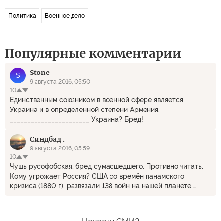
Политика
Военное дело
Популярные комментарии
Stоne
S
9 августа 2016, 05:50
10
Единственным союзником в военной сфере является
Украина и в определенной степени Армения.
_______________________ Украина? Бред!
Синдбад .
9 августа 2016, 05:59
10
Чушь русофобская, бред сумасшедшего. Противно читать.
Кому угрожает Россия? США со времён панамского
кризиса (1880 г), развязали 138 войн на нашей планете.
Сейчас подмяли всю Европу. Россия мириться с этой
гадостью не будет. Россия независима и никому не
угрожает, но только посмейте её тронуть,- мигом головы