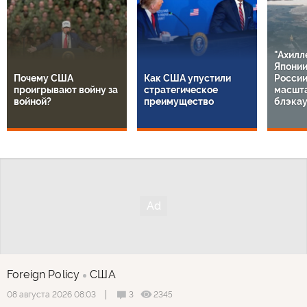
"Ахилл
Японии
Почему США
Как США упустили
России
проигрывают войну за
стратегическое
масшт
войной?
преимущество
блэкау
Foreign Policy
США
3
2345
08 августа 2026 08:03