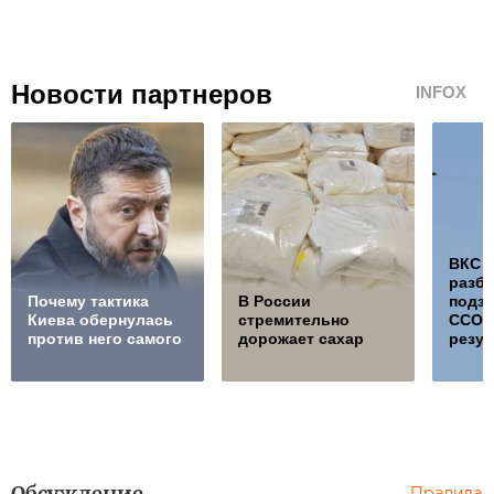
Новости партнеров
INFOX
ВКС 
разб
Почему тактика
В России
подз
Киева обернулась
стремительно
ССО, 
против него самого
дорожает сахар
резул
Обсуждение
Правила