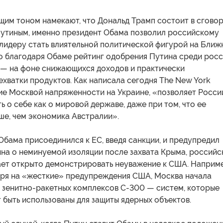
щим тоном намекают, что Дональд Трамп состоит в сгово
утиным, именно президент Обама позволил российскому
лидеру стать влиятельной политической фигурой на Ближ
о благодаря Обаме рейтинг одобрения Путина среди рос
 — на фоне снижающихся доходов и практически
хватки продуктов. Как написала сегодня The New York
ние Москвой напряженности на Украине, «позволяет Росси
ть о себе как о мировой державе, даже при том, что ее
ше, чем экономика Австралии».
Обама присоединился к ЕС, введя санкции, и предупредил
на о неминуемой изоляции после захвата Крыма, российс
ет открыто демонстрировать неуважение к США. Наприме
тря на «жесткие» предупреждения США, Москва начала
н зенитно-ракетных комплексов С-300 — систем, которые
 быть использованы для защиты ядерных объектов.