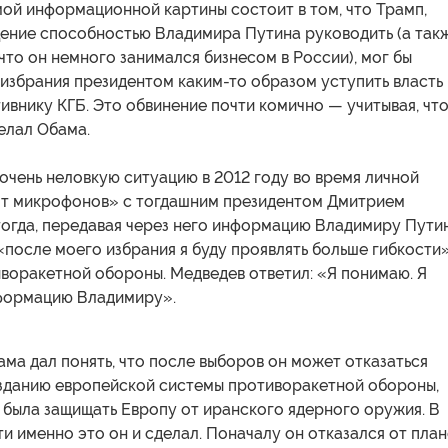
ой информационной картины состоит в том, что Трамп,
ение способностью Владимира Путина руководить (а так
 что он немного занимался бизнесом в России), мог бы
 избрания президентом каким-то образом уступить власть
внику КГБ. Это обвинение почти комично — учитывая, чт
елал Обама.
чень неловкую ситуацию в 2012 году во время личной
от микрофонов» с тогдашним президентом Дмитрием
огда, передавая через него информацию Владимиру Путин
 «после моего избрания я буду проявлять больше гибкости
воракетной обороны. Медведев ответил: «Я понимаю. Я
формацию Владимиру».
ма дал понять, что после выборов он может отказаться
озданию европейской системы противоракетной обороны,
 была защищать Европу от иранского ядерного оружия. В
и именно это он и сделал. Поначалу он отказался от пла