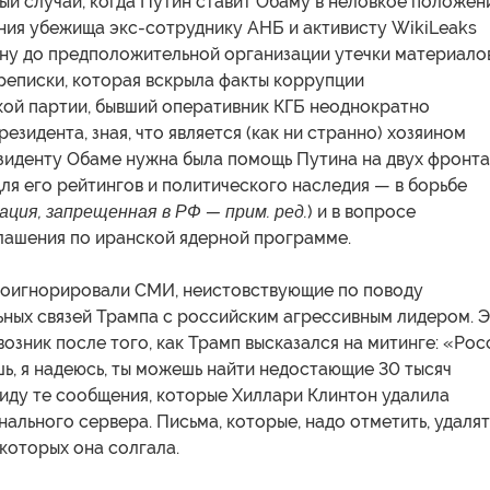
ый случай, когда Путин ставит Обаму в неловкое положен
ния убежища экс-сотруднику АНБ и активисту WikiLeaks
ну до предположительной организации утечки материало
реписки, которая вскрыла факты коррупции
кой партии, бывший оперативник КГБ неоднократно
езидента, зная, что является (как ни странно) хозяином
зиденту Обаме нужна была помощь Путина на двух фронта
ля его рейтингов и политического наследия — в борьбе
ация, запрещенная в РФ — прим. ред.
) и в вопросе
лашения по иранской ядерной программе.
проигнорировали СМИ, неистовствующие по поводу
ных связей Трампа с российским агрессивным лидером. 
озник после того, как Трамп высказался на митинге: «Рос
ь, я надеюсь, ты можешь найти недостающие 30 тысяч
виду те сообщения, которые Хиллари Клинтон удалила
нального сервера. Письма, которые, надо отметить, удалят
 которых она солгала.