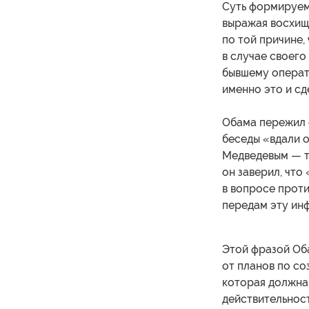
Суть формируем
выражая восхищ
по той причине,
в случае своего
бывшему операти
именно это и сд
Обама пережил о
беседы «вдали 
Медведевым — т
он заверил, что
в вопросе проти
передам эту ин
Этой фразой Оба
от планов по с
которая должна
действительност