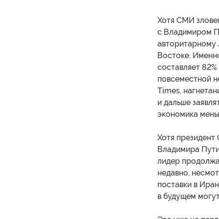
Хотя СМИ злове
с Владимиром П
авторитарному 
Востоке. Именн
составляет 82%
повсеместной не
Times, нагнета
и дальше заявля
экономика мень
Хотя президент 
Владимира Пути
лидер продолжа
недавно, несмо
поставки в Ира
в будущем могут