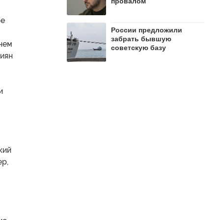
провалом
ре
России предложили
забрать бывшую
нем
советскую базу
сиян
и
кий
р,