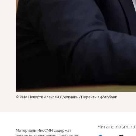
© РИА Новости Алексей Дружинин
Перейти в фотобанк
Читать inosmi.ru
Материалы ИноСМИ содержат
оценки исключительно зарубежных