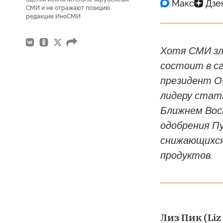
СМИ и не отражают позицию
редакции ИноСМИ
Хотя СМИ зл
состоит в с
президент О
лидеру стат
Ближнем Вос
одобрения П
снижающихся
продуктов.
Лиз Пик (Liz