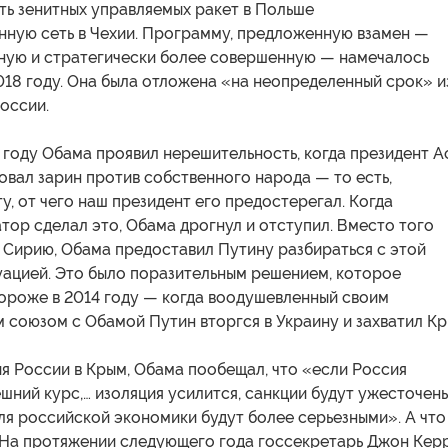
ть зенитных управляемых ракет в Польше
нную сеть в Чехии. Программу, предложенную взамен —
ную и стратегически более совершенную — намечалось
018 году. Она была отложена «на неопределенный срок» и
оссии.
 году Обама проявил нерешительность, когда президент А
овал зарин против собственного народа — то есть,
у, от чего наш президент его предостерегал. Когда
тор сделал это, Обама дрогнул и отступил. Вместо того
 Сирию, Обама предоставил Путину разбираться с этой
уацией. Это было поразительным решением, которое
ороже в 2014 году — когда воодушевленный своим
 союзом с Обамой Путин вторгся в Украину и захватил Кр
я России в Крым, Обама пообещал, что «если Россия
ний курс,… изоляция усилится, санкции будут ужесточены
ля российской экономики будут более серьезными». А что
 На протяжении следующего года госсекретарь Джон Кер