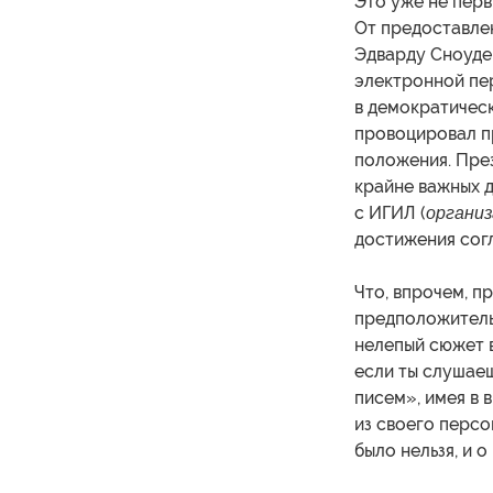
Это уже не перв
От предоставле
Эдварду Сноуде
электронной пе
в демократичес
провоцировал пр
положения. Пре
крайне важных д
с ИГИЛ (
организ
достижения сог
Что, впрочем, 
предположитель
нелепый сюжет в
если ты слушаеш
писем», имея в 
из своего персо
было нельзя, и о