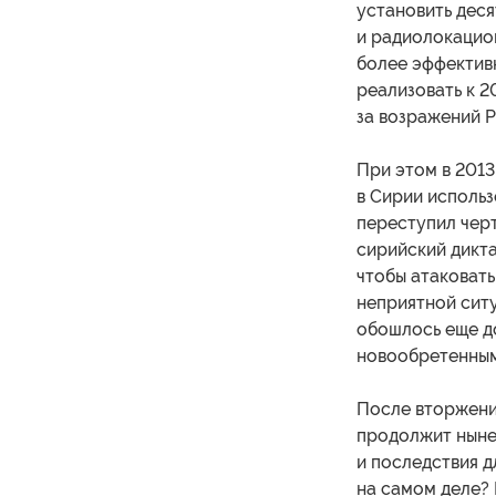
установить деся
и радиолокацио
более эффектив
реализовать к 2
за возражений Р
При этом в 2013
в Сирии использ
переступил черт
сирийский дикта
чтобы атаковать
неприятной сит
обошлось еще д
новообретенным
После вторжени
продолжит нынеш
и последствия д
на самом деле?