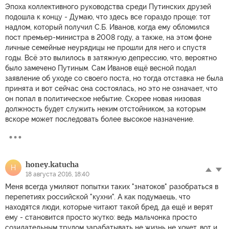
Эпоха коллективного руководства среди Путинских друзей
подошла к концу - Думаю, что здесь все гораздо проще: тот
надлом, который получил С.Б. Иванов, когда ему обломился
пост премьер-министра в 2008 году, а также, на этом фоне
личные семейные неурядицы не прошли для него и спустя
годы. Всё это вылилось в затяжную депрессию, что, вероятно
было замечено Путиным. Сам Иванов ещё весной подал
заявление об уходе со своего поста, но тогда отставка не была
принята и вот сейчас она состоялась, но это не означает, что
он попал в политическое небытие. Скорее новая низовая
должность будет служить неким отстойником, за которым
вскоре может последовать более высокое назначение.
honey.katucha
H
18 августа 2016, 18:40
Меня всегда умиляют попытки таких "знатоков" разобраться в
перепетиях российской "кухни". А как подумаешь, что
находятся люди, которые читают такой бред, да ещё и верят
ему - становится просто жутко: ведь мальчонка просто
созидательным трудом зарабатывать не жизнь не хочет, вот и