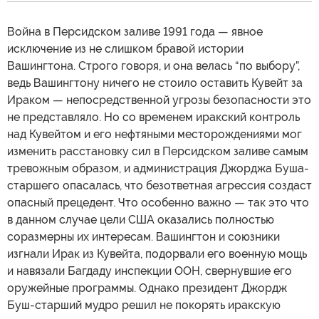
Война в Персидском заливе 1991 года — явное
исключение из не слишком бравой истории
Вашингтона. Строго говоря, и она велась “по выбору”,
ведь Вашингтону ничего не стоило оставить Кувейт за
Ираком — непосредственной угрозы безопасности это
не представляло. Но со временем иракский контроль
над Кувейтом и его нефтяными месторождениями мог
изменить расстановку сил в Персидском заливе самым
тревожным образом, и администрация Джорджа Буша-
старшего опасалась, что безответная агрессия создаст
опасный прецедент. Что особенно важно — так это что
в данном случае цели США оказались полностью
соразмерны их интересам. Вашингтон и союзники
изгнали Ирак из Кувейта, подорвали его военную мощь
и навязали Багдаду инспекции ООН, свернувшие его
оружейные программы. Однако президент Джордж
Буш-старший мудро решил не покорять иракскую