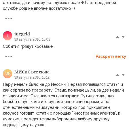
отставке, да и почему нет, думаю после 40 лет преданной
службе родине вполне достаточно =)
inegeld
I
18 августа 2016, 18:03
События грядут кровавые.
Раскрыть ветку
МИСиС все сюда
МВ
18 августа 2016, 18:12
Пару недель было не до Иносми. Первая попавшаяся статья и
как серпом по трафарету. Отвык, понимаешь ли, за две недели
от идиотизма. Оказывается нацгвардию Путин создал для
борьбы с пуськами и клоунами-оппозиционерами, а не
отечественными майдаунами, которых под прикрытием
клоунов готовят, кстати с помощью "иностранных агентов", к
думским, президентским выборам или любому другому
подходящему случаю.