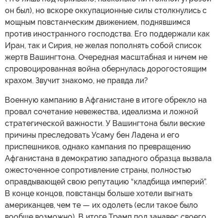
он был), но вскоре оккупационные силы столкнулись с
мощным повстанческим движением, поднявшимся
против иностранного господства. Его поддержали как
Иран, так и Сирия, не желая пополнять собой список
жертв Вашингтона. Очередная масштабная и ничем не
спровоцированная война обернулась дорогостоящим
крахом. Звучит знакомо, не правда ли?
Военную кампанию в Афганистане в итоге обрекло на
провал сочетание невежества, идеализма и ложной
стратегической важности. У Вашингтона были веские
причины преследовать Усаму бен Ладена и его
приспешников, однако кампания по превращению
Афганистана в демократию западного образца вызвала
ожесточенное сопротивление страны, полностью
оправдывающей свою репутацию “кладбища империй”.
В конце концов, повстанцы больше хотели выгнать
американцев, чем те — их одолеть (если такое было
вообще возможно). В итоге Трамп под занавес своего