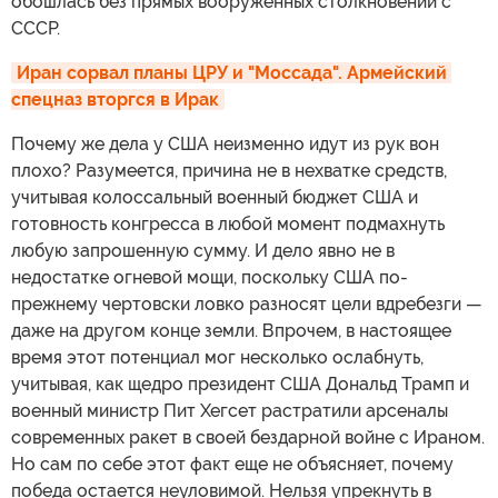
обошлась без прямых вооруженных столкновений с
СССР.
Иран сорвал планы ЦРУ и "Моссада". Армейский 
спецназ вторгся в Ирак
Почему же дела у США неизменно идут из рук вон
плохо? Разумеется, причина не в нехватке средств,
учитывая колоссальный военный бюджет США и
готовность конгресса в любой момент подмахнуть
любую запрошенную сумму. И дело явно не в
недостатке огневой мощи, поскольку США по-
прежнему чертовски ловко разносят цели вдребезги —
даже на другом конце земли. Впрочем, в настоящее
время этот потенциал мог несколько ослабнуть,
учитывая, как щедро президент США Дональд Трамп и
военный министр Пит Хегсет растратили арсеналы
современных ракет в своей бездарной войне с Ираном.
Но сам по себе этот факт еще не объясняет, почему
победа остается неуловимой. Нельзя упрекнуть в