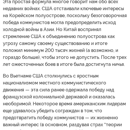
Эта простая формула многое говорит нам обо всех
недавних войнах. США отстаивали ключевые интересы
на Корейском полуострове, поскольку безоговорочная
победа коммунистов могла предопределить исход
холодной войны в Азии. Но Китай воспринял
стремление США к объединению полуострова как
угрозу самому своему существованию и итоге
положил минимум 200 тысяч жизней (а возможно, и
гораздо больше), чтобы этого не допустить. После трех
лет ожесточенных боев в итоге была достигнута ничья.
Во Вьетнаме США столкнулись с яростным
национализмом местного коммунистического
движения — эта сила ранее одержала победу над
французской колониальной державой и оказалась
необоримой. Некоторое время американским лидерам
еще удавалось убедить сограждан в том, что
предотвратить победу коммунистов — их жизненно
важный интерес (в основном, раздувая страх “теории