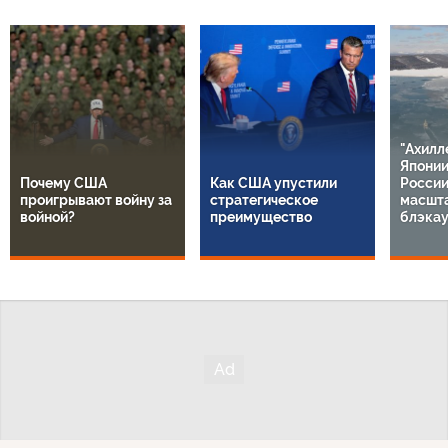
"Ахилл
Японии
Почему США
Как США упустили
России
проигрывают войну за
стратегическое
масшт
войной?
преимущество
блэкау