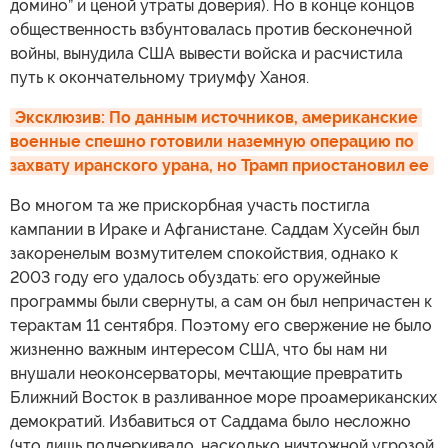
домино” и ценой утраты доверия). Но в конце концов
общественность взбунтовалась против бесконечной
войны, вынудила США вывести войска и расчистила
путь к окончательному триумфу Ханоя.
Эксклюзив: По данным источников, американские 
военные спешно готовили наземную операцию по 
захвату иранского урана, но Трамп приостановил ее
Во многом та же прискорбная участь постигла
кампании в Ираке и Афганистане. Саддам Хусейн был
закоренелым возмутителем спокойствия, однако к
2003 году его удалось обуздать: его оружейные
программы были свернуты, а сам он был непричастен к
терактам 11 сентября. Поэтому его свержение не было
жизненно важным интересом США, что бы нам ни
внушали неоконсерваторы, мечтающие превратить
Ближний Восток в разливанное море проамериканских
демократий. Избавиться от Саддама было несложно
(что лишь подчеркивало, насколько ничтожной угрозой