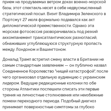
прием на продуваемых ветром доках военно-морской
базы, этот спектакль несет в себе недвусмысленный
стратегический посыл. Визит Владимира Зеленского в
Портсмут 27 июля формально подавался как акт
дипломатической преемственности. Однако эта
морская фотосессия разворачивалась под резкий
аккомпанемент трансатлантических разногласий,
обнаживших углубляющуюся структурную пропасть
между Лондоном и Вашингтоном.
Дональд Трамп встретил смену власти в Британии не
самым стандартным заявлением — он публично назвал
Соединенное Королевство "нищей катастрофой", после
чего организовал отдельную аудиенцию с украинским
лидером. Ведущие редакционные колонки по обе
стороны Атлантики поспешили списать эти первые
трения на личностные столкновения или неизбежные
помехи переходного периода. Подобный диагноз
принимает поверхностные симптомы за глубоко