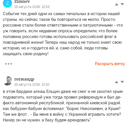
Zimnev
Z
19 августа 2016, 12:52
События тех дней одни из самых печальных в истории нашей
страны, но сейчас такое бы повториться не могло. Просто
россияне стали более ответственными и патриотичными - что
уж говорить, если недавние опросы определили, что более
половины россиян готовы использовать российский флаг в
повседневной жизни! Теперь наш народ не только знает свою
историю, но и гордится ей, и, само собой, люди готовы
защищать свою родину!
Раскрыть ветку
гогиандр
19 августа 2016, 15:10
в этом бардаке алкаш Ельцин даже не смог и не захотел крым
подхватить, который уже тогда провел референдум и был де-
факто автономной республикой, признанной киевской радой.
как бабурин-бабуин вспоминал: "Борис Николаевич, а Крым?
Там же флот... - Вы меня в войну с Украиной втравить хотите?
Нахер он не нужен, а базу будем арендовать".