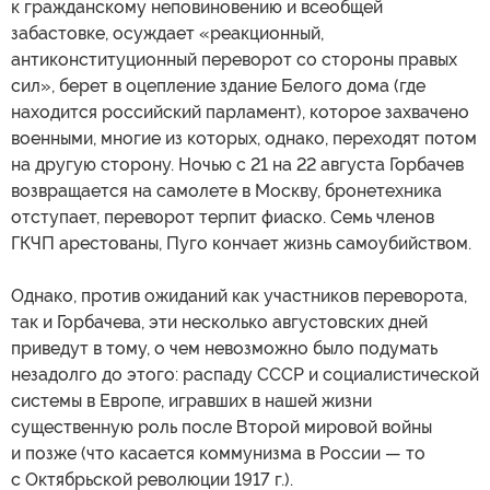
к гражданскому неповиновению и всеобщей
забастовке, осуждает «реакционный,
антиконституционный переворот со стороны правых
сил», берет в оцепление здание Белого дома (где
находится российский парламент), которое захвачено
военными, многие из которых, однако, переходят потом
на другую сторону. Ночью с 21 на 22 августа Горбачев
возвращается на самолете в Москву, бронетехника
отступает, переворот терпит фиаско. Семь членов
ГКЧП арестованы, Пуго кончает жизнь самоубийством.
Однако, против ожиданий как участников переворота,
так и Горбачева, эти несколько августовских дней
приведут в тому, о чем невозможно было подумать
незадолго до этого: распаду СССР и социалистической
системы в Европе, игравших в нашей жизни
существенную роль после Второй мировой войны
и позже (что касается коммунизма в России — то
с Октябрьской революции 1917 г.).