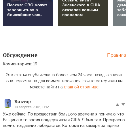
Соскин: визит
Амер
Песков: СВО может
Зеленского в США
демо
завершиться в
оказался полным
забл
ближайшие часы
провалом
санкц
Обсуждение
Правила
Комментариев: 19
Эта статья опубликована более, чем 24 часа назад, а значит,
она недоступна для комментирования. Новые материалы вы
можете найти на
главной странице
.
Виктор
19 августа 2016, 11:12
Уже сейчас. По прошествии большого времени я понимаю, что
Ельцина в то время поддерживали США. Я был там. Прекрасно
помню тогдашних либерастов. Которые на камеры западных