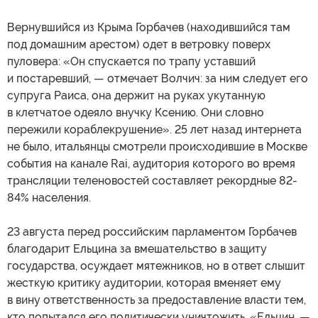
Вернувшийся из Крыма Горбачев (находившийся там
под домашним арестом) одет в ветровку поверх
пуловера: «Он спускается по трапу уставший
и постаревший, — отмечает Волчич: за ним следует его
супруга Раиса, она держит на руках укутанную
в клетчатое одеяло внучку Ксению. Они словно
пережили кораблекрушение». 25 лет назад интернета
не было, итальянцы смотрели происходившие в Москве
события на канале Rai, аудитория которого во время
трансляции теленовостей составляет рекордные 82-
84% населения.
23 августа перед российским парламентом Горбачев
благодарит Ельцина за вмешательство в защиту
государства, осуждает мятежников, но в ответ слышит
жесткую критику аудитории, которая вменяет ему
в вину ответственность за предоставление власти тем,
кто попытался его политически уничтожить. «Ельцин, —