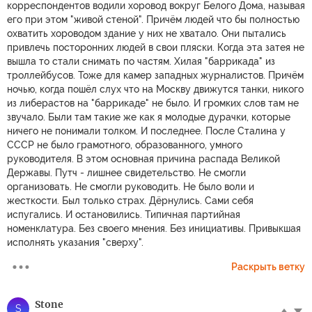
корреспондентов водили хоровод вокруг Белого Дома, называя
его при этом "живой стеной". Причём людей что бы полностью
охватить хороводом здание у них не хватало. Они пытались
привлечь посторонних людей в свои пляски. Когда эта затея не
вышла то стали снимать по частям. Хилая "баррикада" из
троллейбусов. Тоже для камер западных журналистов. Причём
ночью, когда пошёл слух что на Москву движутся танки, никого
из либерастов на "баррикаде" не было. И громких слов там не
звучало. Были там такие же как я молодые дурачки, которые
ничего не понимали толком. И последнее. После Сталина у
СССР не было грамотного, образованного, умного
руководителя. В этом основная причина распада Великой
Державы. Путч - лишнее свидетельство. Не смогли
организовать. Не смогли руководить. Не было воли и
жесткости. Был только страх. Дёрнулись. Сами себя
испугались. И остановились. Типичная партийная
номенклатура. Без своего мнения. Без инициативы. Привыкшая
исполнять указания "сверху".
Раскрыть ветку
Stоne
S