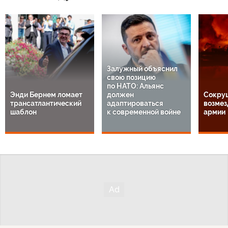
Залужный объяснил
свою позицию
по НАТО: Альянс
Энди Бернем ломает
должен
Сокру
трансатлантический
адаптироваться
возмез
шаблон
к современной войне
армии