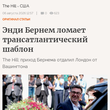
The Hill
США
0
623
06 августа 2026 12:57
ОРИГИНАЛ СТАТЬИ
Энди Бернем ломает
трансатлантический
шаблон
The Hill: приход Бернема отдалил Лондон от
Вашингтона