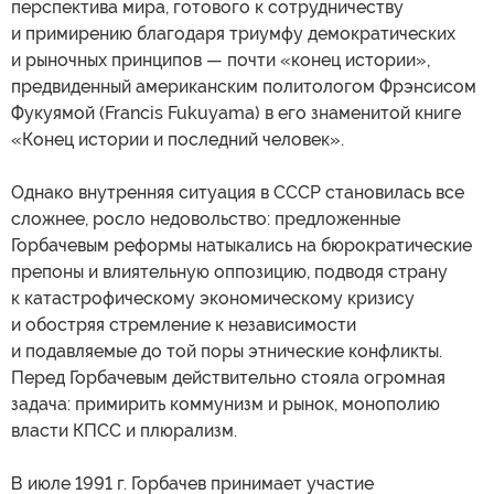
перспектива мира, готового к сотрудничеству
и примирению благодаря триумфу демократических
и рыночных принципов — почти «конец истории»,
предвиденный американским политологом Фрэнсисом
Фукуямой (Francis Fukuyama) в его знаменитой книге
«Конец истории и последний человек».
Однако внутренняя ситуация в СССР становилась все
сложнее, росло недовольство: предложенные
Горбачевым реформы натыкались на бюрократические
препоны и влиятельную оппозицию, подводя страну
к катастрофическому экономическому кризису
и обостряя стремление к независимости
и подавляемые до той поры этнические конфликты.
Перед Горбачевым действительно стояла огромная
задача: примирить коммунизм и рынок, монополию
власти КПСС и плюрализм.
В июле 1991 г. Горбачев принимает участие