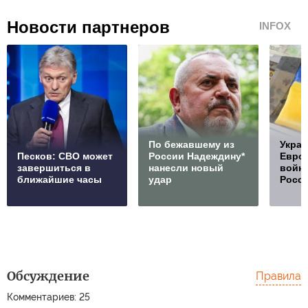
Новости партнеров
INFOX
По бежавшему из
Украи
Песков: СВО может
России Надеждину*
Европ
завершиться в
нанесли новый
войну
ближайшие часы
удар
Росс
Обсуждение
Правила
Комментариев: 25