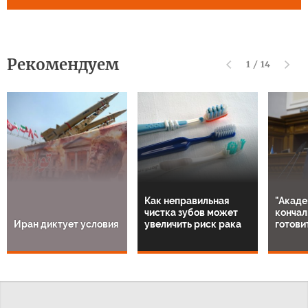
Рекомендуем
1
/
14
Как неправильная
"Акаде
чистка зубов может
кончал
Иран диктует условия
увеличить риск рака
готови