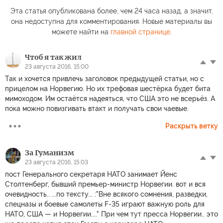
Эта статья опубликована более, чем 24 часа назад, а значит,
она недоступна для комментирования. Новые материалы вы
можете найти на
главной странице
.
Чтоб я так жил
23 августа 2016, 15:00
Так и хочется привлечь заголовок предыдущей статьи, но с
прицелом на Норвегию. Но их трефовая шестёрка будет бита
мимоходом. Им остаётся надеяться, что США это не всерьёз. А
пока можно повизгивать втакт и получать свои чаевые.
Раскрыть ветку
За Гуманизм
23 августа 2016, 15:03
пост Генерального секретаря НАТО занимает Йенс
Столтенберг, бывший премьер-министр Норвегии. вот и вся
очевидность.. ...по тексту... :"Вне всякого сомнения, разведки,
спецназы и боевые самолеты F-35 играют важную роль для
НАТО, США — и Норвегии...." При чем тут пресса Норвегии.. это