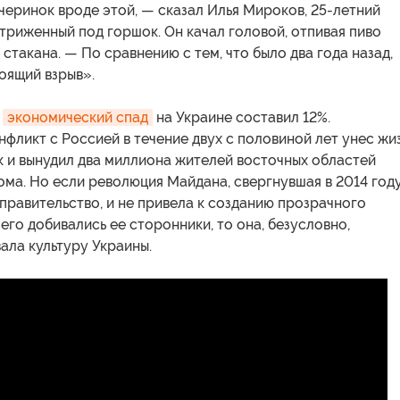
черинок вроде этой, — сказал Илья Мироков, 25-летний
триженный под горшок. Он качал головой, отпивая пиво
 стакана. — По сравнению с тем, что было два года назад,
оящий взрыв».
у
экономический спад
на Украине составил 12%.
фликт с Россией в течение двух с половиной лет унес жи
к и вынудил два миллиона жителей восточных областей
ома. Но если революция Майдана, свергнувшая в 2014 год
равительство, и не привела к созданию прозрачного
чего добивались ее сторонники, то она, безусловно,
ала культуру Украины.