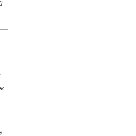
й
-
ая
у