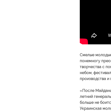
Смелые молодые
понемногу прео
творчества с п
небом, фестивал
производства и 
«После Майдана 
летний генерал
больше не боится
Украинская моло