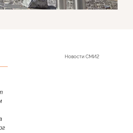
Новости СМИ2
т
м
а
рг