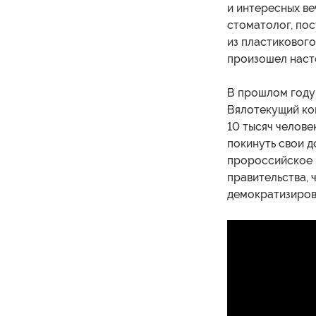
и интересных ве
стоматолог, пос
из пластикового
произошел наст
В прошлом год
Вялотекущий кон
10 тысяч челове
покинуть свои д
пророссийское п
правительства, 
демократизиров