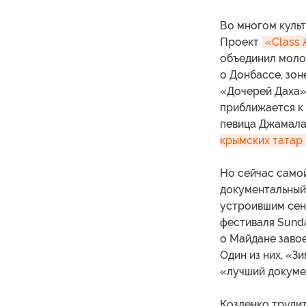
Во многом культ
Проект
«Class 
объединил молод
о Донбассе, зон
«Дочерей Даха»,
приближается к 
певица Джамала
крымских татар
Но сейчас самой
документальный
устроившим се
фестиваля Sund
о Майдане заво
Один из них, «З
«лучший докуме
Козленко трудит