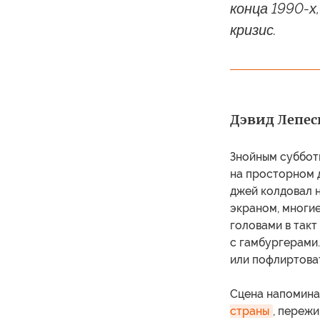
конца 1990-
кризис.
Дэвид Лепеск
Знойным суббот
на просторном д
джей колдовал 
экраном, многи
головами в такт
с гамбургерами.
или пофлиртоват
Сцена напомин
страны
, переж