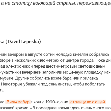
х, а не столицу воюющей страны, переживающе
а (David Lepeska)
ним вечером в августе сотни молодых киевлян собрались
воре в нескольких километрах от центра города. Пока ди
над электроникой перед шестиметровым светодиодным
е участники вечеринки заполнили мощенную площадку, кач
 музыке. Другие собрались возле бара или прилавка
 Некоторые убежали под сень листвы, чтобы поболтать
ь.
ала
Вильямсбур
г конца 1990-х, а не
столицу воюющей 
ивающей кризис. «В последнее время здесь очень много шо