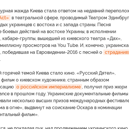
урная жажда Киева стала ответом на недавний переполох
Act»
в театральной сфере, проводимый Театром Эдинбруг
ых украинцев с востока и с запада страны. Песня
е боевых действий на востоке Украины, в исполнении
 кабаре-группы, вышедшей из киевского театра «Дах»,
миллиону просмотров на You Tube. И, конечно, украинска
, победившая на Евровидении-2016 с песней о
страданиях
.
 горячей темой Киева стало кино. «Русский Дятел»,
 фильм о киевском художнике, странным образом
нсацию
о российском империализме
, получил приз жюри
ance в прошлом году. Украинские документальные фильмы
евали несколько высших призов международных фестивале
има в огне», выдвинут на соискание Оскара в номинации
нтальный фильм».
ся, не покладая рук, над продвижением украинского кино.