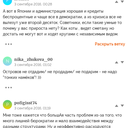
F
3 сентября 2016, 00:28
А вот в Японии и администрация хорошая и кредиты
беспроцентные и чаще все в демократии, а из кризиса все не
вылезут уже второй десяток. Советники, если такие умные то
почему у вас прироста нету? Как коты , видят сметану но
достать не могут вот и ходят кругами с независимым видом.
Раскрыть ветку
nika_zhukova_00
N
3 сентября 2016, 01:02
Островов не отдадим/ не продадим/ не подарим - не надо
"тонких намёков"! )))
pofigisst74
P
3 сентября 2016, 01:19
Мне тоже кажется что большАя часть проблем из-за того, что
много лишней бюрократии и мало взаимодействия между
разными структурами. Ну и неэффективно расходуются