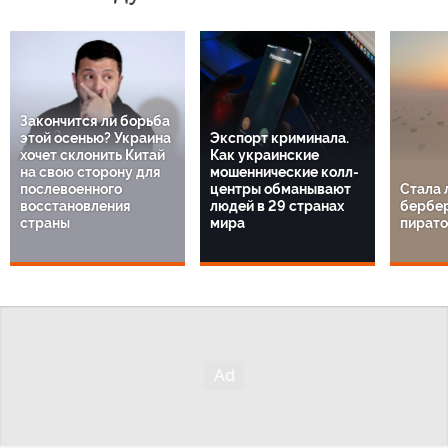
Закончится ли борьба
этой осенью? Украина
Экспорт криминала.
хочет склонить Китай
Как украинские
на свою сторону для
мошеннические колл-
послевоенного
центры обманывают
Стала 
восстановления
людей в 29 странах
бербе
страны
мира
пират