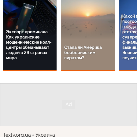
Какой 
постсо
госуда
Экспорт криминала.
отстоя
Как украинские
сувере
мошеннические колл-
финаль
центры обманывают
Стала ли Америка
выжива
людей в 29 странах
берберийским
Японии
мира
пиратом?
поучит
Texty.org.ua
Украина