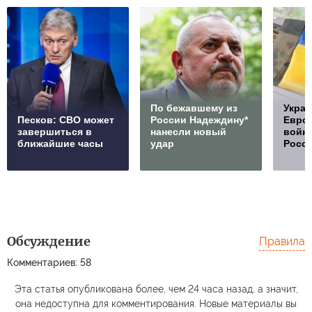
По бежавшему из
Украи
Песков: СВО может
России Надеждину*
Европ
завершиться в
нанесли новый
войну
ближайшие часы
удар
Росс
Обсуждение
Правила
Комментариев: 58
Эта статья опубликована более, чем 24 часа назад, а значит,
она недоступна для комментирования. Новые материалы вы