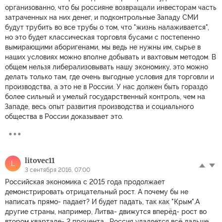
организованно, что бы россияне возвращали инвесторам часть
затраченных на них денег, и подконтрольные Западу СМИ
будут трубить во все трубы о том, что "жизнь налаживается",
но это будет классическая торговля бусами с постепенно
вымирающими аборигенами, мы ведь не нужны им, сырье в
наших условиях можно вполне добывать и вахтовым методом. В
общем нельзя либерализовывать нашу экономику, это можно
делать только там, где очень выгодные условия для торговли и
производства, а это не в России. У нас должен быть гораздо
более сильный и умелый государственный контроль, чем на
Западе, весь опыт развития производства и социального
общества в России доказывает это.
litovec11
L
3 сентября 2016, 07:00
Российская экономика с 2015 года продолжает
демонстрировать отрицательный рост. А почему бы не
написать прямо- падает? И будет падать, так как "Крым".А
другие страны, например, Литва- движутся вперёд- рост во
втором квартале- 2 процента . Россия удаляется всё дальше.