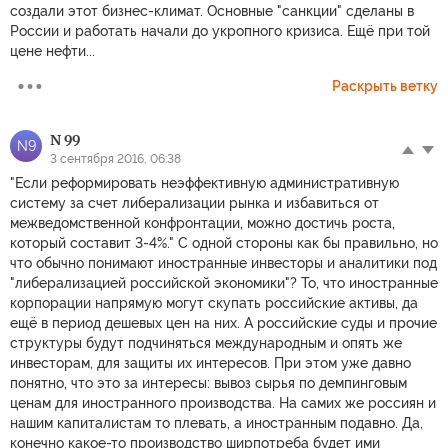
создали этот бизнес-климат. Основные "санкции" сделаны в
России и работать начали до укропного кризиса. Ещё при той
цене нефти...
Раскрыть ветку
N 99
N9
3 сентября 2016, 06:38
"Если реформировать неэффективную административную
систему за счет либерализации рынка и избавиться от
межведомственной конфронтации, можно достичь роста,
который составит 3-4%." С одной стороны как бы правильно, но
что обычно понимают иностранные инвесторы и аналитики под
"либерализацией российской экономики"? То, что иностранные
корпорации напрямую могут скупать российские активы, да
ещё в период дешевых цен на них. А российские суды и прочие
структуры будут подчиняться международным и опять же
инвесторам, для защиты их интересов. При этом уже давно
понятно, что это за интересы: вывоз сырья по демпинговым
ценам для иностранного производства. На самих же россиян и
нашим капиталистам то плевать, а иностранным подавно. Да,
конечно какое-то производство ширпотреба будет ими