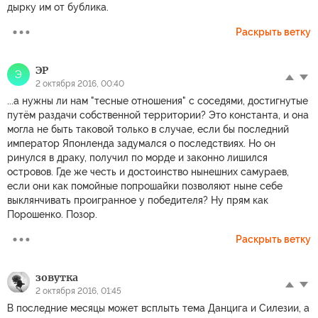
дырку им от бублика.
Раскрыть ветку
ЭР
Э
2 октября 2016, 00:40
...а нужны ли нам "тесные отношения" с соседями, достигнутые
путём раздачи собственной территории? Это константа, и она
могла не быть таковой только в случае, если бы последний
император Японленда задумался о последствиях. Но он
ринулся в драку, получил по морде и законно лишился
островов. Где же честь и достоинство нынешних самураев,
если они как помойные попрошайки позволяют ныне себе
выклянчивать проигранное у победителя? Ну прям как
Порошенко. Позор.
Раскрыть ветку
зовутка
2 октября 2016, 01:45
В последние месяцы может всплыть тема Данцига и Силезии, а