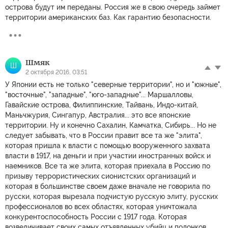
острова будут им переданы. Россия же в свою очередь займет
территории американских баз. Как гарантию безопасности.
Шмяк
Ш
2 октября 2016, 03:51
У Японии есть не только "северные территории", но и "южные",
"восточные", "западные", "юго-западные"... Маршалловы,
Гавайские острова, Филиппинские, Тайвань, Индо-китай,
Маньчжурия, Сингапур, Австралия... это все японские
территории. Ну и конечно Сахалин, Камчатка, Сибирь... Но не
следует забывать, что в России правит все та же "элита",
которая пришла к власти с помощью вооруженного захвата
власти в 1917, на деньги и при участии иностранных войск и
наемников. Все та же элита, которая приехала в Россию по
призыву террористических сионистских организаций и
которая в большинстве своем даже вначале не говорила по
русски, которая вырезала подчистую русскую элиту, русских
профессионалов во всех областях, которая уничтожала
конкурентоспособность России с 1917 года. Которая
возвеличивает своих самых отъявленных убийц и подонков.