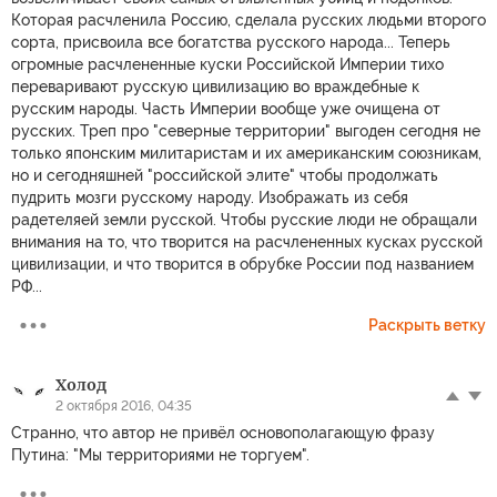
Которая расчленила Россию, сделала русских людьми второго
сорта, присвоила все богатства русского народа... Теперь
огромные расчлененные куски Российской Империи тихо
переваривают русскую цивилизацию во враждебные к
русским народы. Часть Империи вообще уже очищена от
русских. Треп про "северные территории" выгоден сегодня не
только японским милитаристам и их американским союзникам,
но и сегодняшней "российской элите" чтобы продолжать
пудрить мозги русскому народу. Изображать из себя
радетеляей земли русской. Чтобы русские люди не обращали
внимания на то, что творится на расчлененных кусках русской
цивилизации, и что творится в обрубке России под названием
РФ...
Раскрыть ветку
Холод
2 октября 2016, 04:35
Странно, что автор не привёл основополагающую фразу
Путина: "Мы территориями не торгуем".