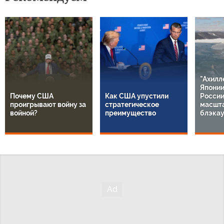
"Ахилл
Японии
Почему США
Как США упустили
России
проигрывают войну за
стратегическое
масшт
войной?
преимущество
блэкау