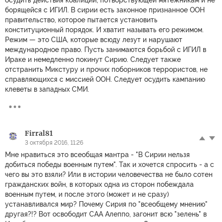
осудить действия коалиции, потворствующей мятежникам и не
борящейся с ИГИЛ. В сирии есть законное признанное ООН
правительство, которое пытается установить
конституционный порядок. И хватит называть его режимом.
Режим — это США, которые всюду лезут и нарушают
международное право. Пусть занимаются борьбой с ИГИЛ в
Ираке и немедленно покинут Сирию. Следует также
отстранить Микстуру и прочих поборников террористов, не
справляющихся с миссией ООН. Следует осудить кампанию
клеветы в западных СМИ.
Firral81
3 октября 2016, 11:26
Мне нравиться это всеобщая мантра - "В Сирии нельзя
добиться победы военным путем". Так и хочется спросить - а с
чего вы это взяли? Или в истории человечества не было сотен
гражданских войн, в которых одна из сторон побеждала
военным путем, и после этого (может и не сразу)
устанавливался мир? Почему Сирия по "всеобщему мнению"
другая?!? Вот освободит САА Алеппо, загонит всю "зелень" в