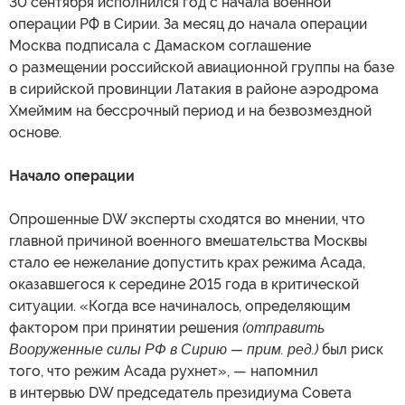
30 сентября исполнился год с начала военной
операции РФ в Сирии. За месяц до начала операции
Москва подписала с Дамаском соглашение
о размещении российской авиационной группы на базе
в сирийской провинции Латакия в районе аэродрома
Хмеймим на бессрочный период и на безвозмездной
основе.
Начало операции
Опрошенные DW эксперты сходятся во мнении, что
главной причиной военного вмешательства Москвы
стало ее нежелание допустить крах режима Асада,
оказавшегося к середине 2015 года в критической
ситуации. «Когда все начиналось, определяющим
фактором при принятии решения
(отправить
Вооруженные силы РФ в Сирию — прим. ред.)
был риск
того, что режим Асада рухнет», — напомнил
в интервью DW председатель президиума Совета