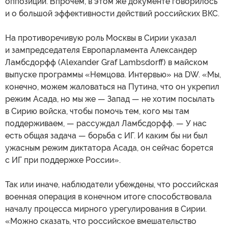
оппозиции. Впрочем, в этом же документе говорилось
и о большой эффективности действий российских ВКС.
На противоречивую роль Москвы в Сирии указал
и зампредседателя Европарламента Александер
Ламбсдорфф (Alexander Graf Lambsdorff) в майском
выпуске программы «Немцова. Интервью» на DW. «Мы,
конечно, можем жаловаться на Путина, что он укрепил
режим Асада, но мы же — Запад — не хотим посылать
в Сирию войска, чтобы помочь тем, кого мы там
поддерживаем, — рассуждал Ламбсдорфф. — У нас
есть общая задача — борьба с ИГ. И каким бы ни был
ужасным режим диктатора Асада, он сейчас борется
с ИГ при поддержке России».
Так или иначе, наблюдатели убеждены, что российская
военная операция в конечном итоге способствовала
началу процесса мирного урегулирования в Сирии.
«Можно сказать, что российское вмешательство