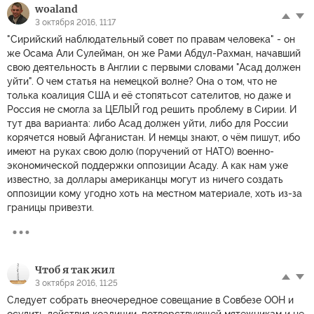
woaland
3 октября 2016, 11:17
"Сирийский наблюдательный совет по правам человека" - он
же Осама Али Сулейман, он же Рами Абдул-Рахман, начавший
свою деятельность в Англии с первыми словами "Асад должен
уйти". О чем статья на немецкой волне? Она о том, что не
толька коалиция США и её стопятьсот сателитов, но даже и
Россия не смогла за ЦЕЛЫЙ год решить проблему в Сирии. И
тут два варианта: либо Асад должен уйти, либо для России
корячется новый Афганистан. И немцы знают, о чём пишут, ибо
имеют на руках свою долю (поручений от НАТО) военно-
экономической поддержки оппозиции Асаду. А как нам уже
известно, за доллары американцы могут из ничего создать
оппозиции кому угодно хоть на местном материале, хоть из-за
границы привезти.
Чтоб я так жил
3 октября 2016, 11:25
Следует собрать внеочередное совещание в Совбезе ООН и