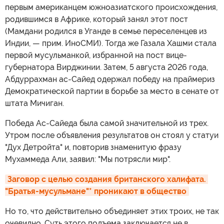
первым американцем южноазиатского происхождения,
родившимся в Африке, который занял этот пост
(Мамдани родился в Уганде в семье переселенцев из
Индии, — прим. ИноСМИ). Тогда же Газала Хашми стала
первой мусульманкой, избранной на пост вице-
губернатора Вирджинии. Затем, 5 августа 2026 года,
Абдуррахман ас-Сайед одержал победу на праймериз
Демократической партии в борьбе за место в сенате от
штата Мичиган.
Победа Ас-Сайеда была самой значительной из трех.
Утром после объявления результатов он стоял у статуи
"Дух Детройта" и, повторив знаменитую фразу
Мухаммеда Али, заявил: "Мы потрясли мир".
Заговор с целью создания британского халифата. 
"Братья-мусульмане"* проникают в общество
Но то, что действительно объединяет этих троих, не так
очевидно. Суть этого подъема заключается не в