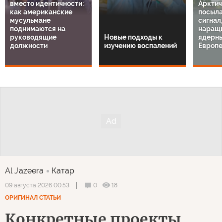
вместо идентичности:
Арктич
как американские
посыла
мусульмане
сигнал
поднимаются на
наращи
руководящие
Новые подходы к
ядерны
должности
изучению воспалений
Европ
Al Jazeera
Катар
0
18
09 августа 2026 00:53
ОРИГИНАЛ СТАТЬИ
Конкретные проекты