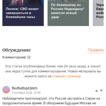
По бежавшему из
Украи
Песков: СВО может
России Надеждину*
Европ
завершиться в
нанесли новый
войну
ближайшие часы
удар
Росс
Обсуждение
Правила
Комментариев: 12
Эта статья опубликована более, чем 24 часа назад, а значит,
она недоступна для комментирования. Новые материалы вы
можете найти на
главной странице
.
lbvfbdfyjd2005
L
3 октября 2016, 10:48
Наблюдатели прогнозируют, что Россия застряла в Сирии на
продолжительное время. В обозримом будущем Москва не