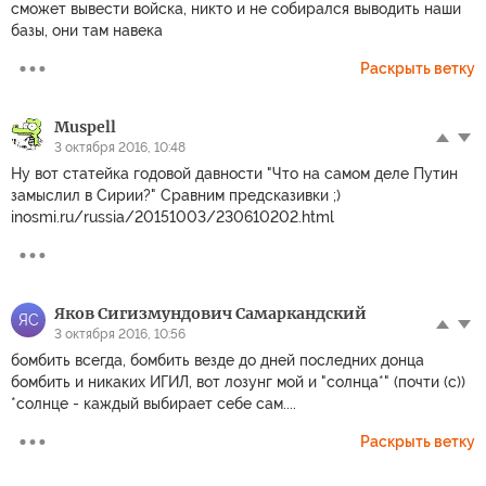
сможет вывести войска, никто и не собирался выводить наши
базы, они там навека
Раскрыть ветку
Muspell
3 октября 2016, 10:48
Ну вот статейка годовой давности "Что на самом деле Путин
замыслил в Сирии?" Сравним предсказивки ;)
inosmi.ru/russia/20151003/230610202.html
Яков Сигизмундович Самаркандский
ЯС
3 октября 2016, 10:56
бомбить всегда, бомбить везде до дней последних донца
бомбить и никаких ИГИЛ, вот лозунг мой и "солнца*" (почти (с))
*солнце - каждый выбирает себе сам....
Раскрыть ветку