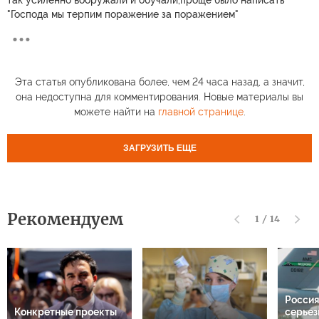
так усиленно вооружали и обучали,проще было написать
"Господа мы терпим поражение за поражением"
Эта статья опубликована более, чем 24 часа назад, а значит,
она недоступна для комментирования. Новые материалы вы
можете найти на
главной странице
.
ЗАГРУЗИТЬ ЕЩЕ
Рекомендуем
1
/
14
Россия
Конкретные проекты
серьез