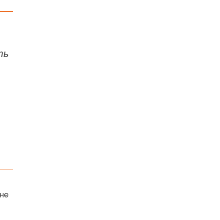
ть
,
не