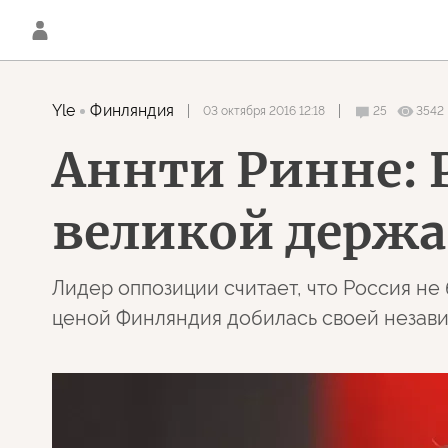
Yle
Финляндия
03 октября 2016 12:18
25
3542
Аннти Ринне: Р
великой держ
Лидер оппозиции считает, что Россия не 
ценой Финляндия добилась своей незав