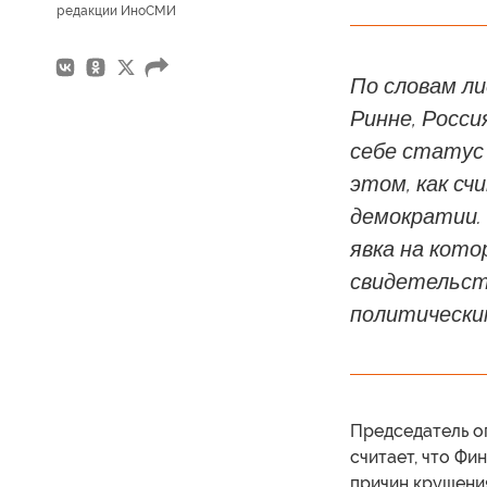
редакции ИноСМИ
По словам л
Ринне, Росс
себе статус 
этом, как с
демократии. 
явка на кото
свидетельст
политически
Председатель о
считает, что Фи
причин крушени