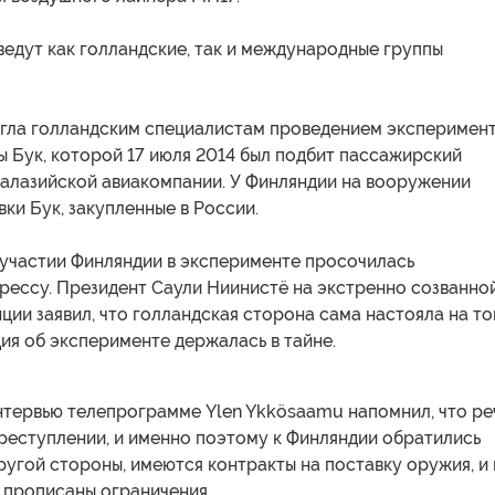
едут как голландские, так и международные группы
гла голландским специалистам проведением эксперимен
ы Бук, которой 17 июля 2014 был подбит пассажирский
алазийской авиакомпании. У Финляндии на вооружении
ки Бук, закупленные в России.
участии Финляндии в эксперименте просочилась
рессу. Президент Саули Ниинистё на экстренно созванно
ии заявил, что голландская сторона сама настояла на то
ия об эксперименте держалась в тайне.
нтервью телепрограмме Ylen Ykkösaamu напомнил, что ре
реступлении, и именно поэтому к Финляндии обратились
ругой стороны, имеются контракты на поставку оружия, и 
 прописаны ограничения.