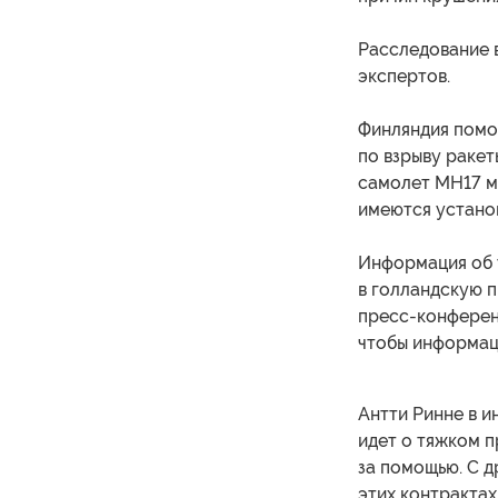
Расследование в
экспертов.
Финляндия помо
по взрыву ракет
самолет МН17 м
имеются установ
Информация об 
в голландскую п
пресс-конференц
чтобы информац
Антти Ринне в и
идет о тяжком п
за помощью. С д
этих контрактах