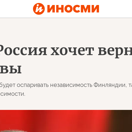
оссия хочет верн
авы
будет оспаривать независимость Финляндии, та
исимости.