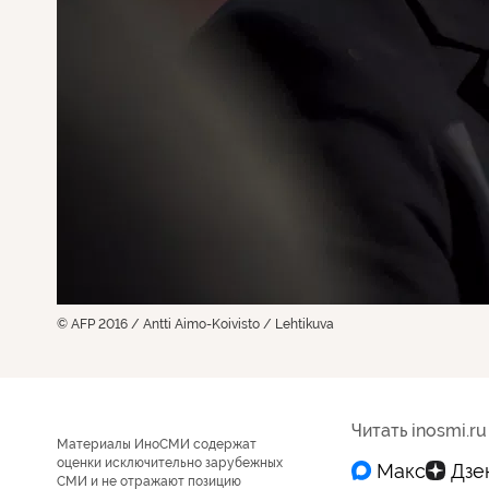
© AFP 2016 / Antti Aimo-Koivisto / Lehtikuva
Читать inosmi.ru
Материалы ИноСМИ содержат
оценки исключительно зарубежных
СМИ и не отражают позицию