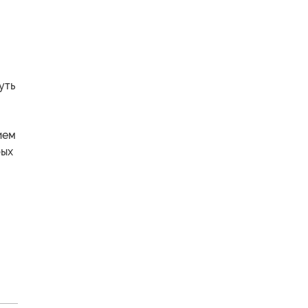
уть
ием
рых