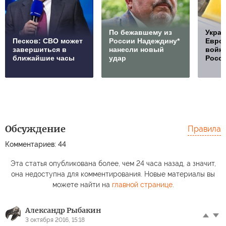
По бежавшему из
Украи
Песков: СВО может
России Надеждину*
Европ
завершиться в
нанесли новый
войну
ближайшие часы
удар
Росс
Обсуждение
Правила
Комментариев: 44
Эта статья опубликована более, чем 24 часа назад, а значит,
она недоступна для комментирования. Новые материалы вы
можете найти на
главной странице
.
Александр Рыбакин
3 октября 2016, 15:18