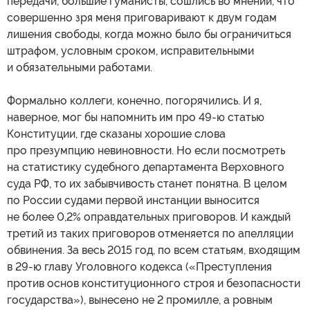
передачи, большие гуманисты, сошлись во мнении, что
совершенно зря меня приговаривают к двум годам
лишения свободы, когда можно было бы ограничиться
штрафом, условным сроком, исправительными
и обязательными работами.
Формально коллеги, конечно, погорячились. И я,
наверное, мог бы напомнить им про 49-ю статью
Конституции, где сказаны хорошие слова
про презумпцию невиновности. Но если посмотреть
на статистику судебного департамента Верховного
суда РФ, то их забывчивость станет понятна. В целом
по России судами первой инстанции выносится
не более 0,2% оправдательных приговоров. И каждый
третий из таких приговоров отменяется по апелляции
обвинения. За весь 2015 год, по всем статьям, входящим
в 29-ю главу Уголовного кодекса («Преступления
против основ конституционного строя и безопасности
государства»), вынесено не 2 промилле, а ровным