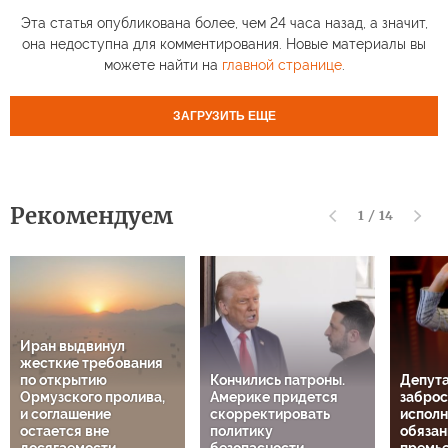
Эта статья опубликована более, чем 24 часа назад, а значит,
она недоступна для комментирования. Новые материалы вы
можете найти на
главной странице
.
ЗАГРУЗИТЬ ЕЩЕ
Рекомендуем
1
/
14
Иран выдвинул
жесткие требования
по открытию
Кончились патроны.
Депута
Ормузского пролива,
Америке придется
заброс
и соглашение
скорректировать
испол
остается вне
политику
обязан
досягаемости
безопасности
премь