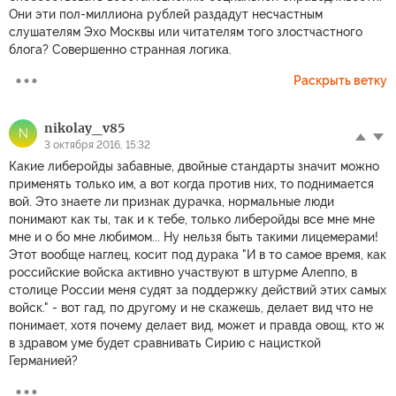
Они эти пол-миллиона рублей раздадут несчастным
слушателям Эхо Москвы или читателям того злостчастного
блога? Совершенно странная логика.
Раскрыть ветку
nikolay_v85
N
3 октября 2016, 15:32
Какие либеройды забавные, двойные стандарты значит можно
применять только им, а вот когда против них, то поднимается
вой. Это знаете ли признак дурачка, нормальные люди
понимают как ты, так и к тебе, только либеройды все мне мне
мне и о бо мне любимом... Ну нельзя быть такими лицемерами!
Этот вообще наглец, косит под дурака "И в то самое время, как
российские войска активно участвуют в штурме Алеппо, в
столице России меня судят за поддержку действий этих самых
войск." - вот гад, по другому и не скажешь, делает вид что не
понимает, хотя почему делает вид, может и правда овощ, кто ж
в здравом уме будет сравнивать Сирию с нацисткой
Германией?