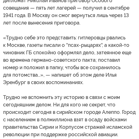
дипломат Николай Иванов приговор Особого
совещания — пять лет лагерей — получил в сентябре
1941 года. В Москву он смог вернуться лишь через 13
лет после вынесения приговора.
«Трудно себе это представить: гитлеровцы рвались
к Москве, газеты писали о ''псах-рыцарях'', а какой-то
чиновник ГБ спокойно оформлял дело, затеянное еще
во времена германо-советского пакта; поставил
номер и положил в папку, чтобы все сохранилось
для потомства…», — напишет об этом деле Илья
Эренбург в своих воспоминаниях.
Трудно не вспомнить эту историю в связи с моим
сегодняшним делом. Ни для кого не секрет, что
происходит сегодня в сирийском городе Алеппо. Город
с населением в полмиллиона взят в осаду войсками
правительства Сирии и Корпусом стражей исламской
революции при поддержке российской авиации.