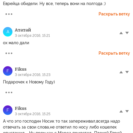
Еврейца обидели. Ну все, теперь вони на полгода ;)
Раскрыть ветку
Ататай
А
3 октября 2016, 15:21
ох мало дали
Раскрыть ветку
Fikus
F
3 октября 2016, 15:23
Подарочек к Новому Году)
Fikus
F
3 октября 2016, 15:25
А что это господин Носик то так запереживал,всегда надо
отвечать за свои слова,не ответил по носу либо кошелек
опустошил.....Ну прям как с Марса прилетел...Плохой Еврей -