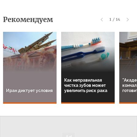
Рекомендуем
1
/
14
Как неправильная
"Акаде
чистка зубов может
кончал
Иран диктует условия
увеличить риск рака
готови