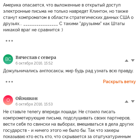
Америка опасается, что выложенные в открытый доступ
электронные письма не только навредят Клинтон, но также
станут компроматом в области стратегических данных США о
друзьях... ________________ С такими "друзьями" как Штаты
никакой враг не сравнится :)
Вячеслав с севера
ВС
6 октября 2016, 15:52
Дожульничались англосаксы, мир будь рад узнать всю правду.
Раскрыть ветку
Оймякон
О
6 октября 2016, 15:53
Не ставьте телегу впереди лошади. Не стоило писать
компрометирующие письма, подслушивать своих партнеров,
вести себя по свински на выборах, вмешиваться в дела других
государств - и ничего этого не было бы. Так что хакеры
показываю кто есть кто, что скрывается за отштукатуринным