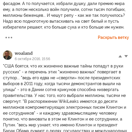
фасадом. А то получается, избрали душку, дали премию мира
ему, а потом несколько войн получили, сотни тысяч погибших,
миллионы беженцев... И чешут репу - как же так получилось?
Надо всю подноготную вытаскивать на свет белый и пусть
избиратели решают, кто больше сука и кто больше им нужен.
Раскрыть ветку
woaland
6 октября 2016, 15:56
"США боятся, что их жизненно важные тайны попадут в руки
русских" - и перечень этих "жизненно важных" повергает в
ступор... "ведь его едва не «свергли» после президентских
выборов в 2011 году, когда тысячи демонстрантов вышли на
улицы" - это в Дании сотня крикунов способна низвергать
правительства. У нас того, кого выбрали миллионы, тысячи не
свергнут. "В распоряжении WikiLeaks имеются до десяти
миллионов компрометирующих электронных писем Клинтон и
ее сотрудников" - и каждому здравомыслящему человеку
понятно, что виноваты в этом не Клинтон и ее сотрудники, а
Путин. "весь мир узнает, что именно Клинтон и президент
Барак Обама думают о людях, государствах и международных