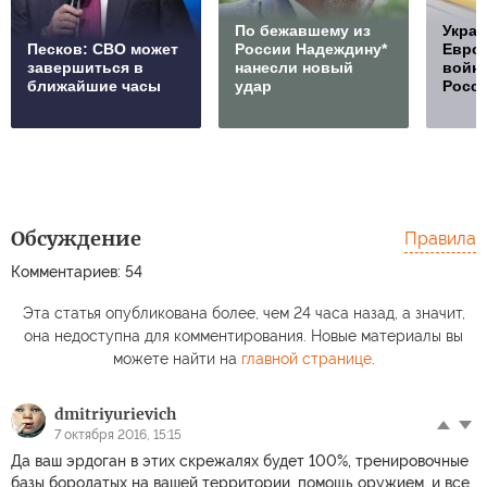
По бежавшему из
Украи
Песков: СВО может
России Надеждину*
Европ
завершиться в
нанесли новый
войну
ближайшие часы
удар
Росс
Обсуждение
Правила
Комментариев: 54
Эта статья опубликована более, чем 24 часа назад, а значит,
она недоступна для комментирования. Новые материалы вы
можете найти на
главной странице
.
dmitriyurievich
7 октября 2016, 15:15
Да ваш эрдоган в этих скрежалях будет 100%, тренировочные
базы бородатых на вашей территории, помощь оружием, и все