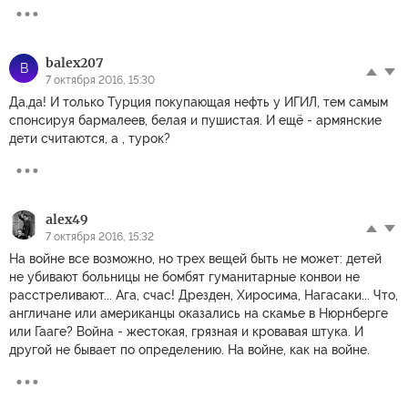
balex207
B
7 октября 2016, 15:30
Да,да! И только Турция покупающая нефть у ИГИЛ, тем самым
спонсируя бармалеев, белая и пушистая. И ещё - армянские
дети считаются, а , турок?
alex49
7 октября 2016, 15:32
На войне все возможно, но трех вещей быть не может: детей
не убивают больницы не бомбят гуманитарные конвои не
расстреливают... Ага, счас! Дрезден, Хиросима, Нагасаки... Что,
англичане или американцы оказались на скамье в Нюрнберге
или Гааге? Война - жестокая, грязная и кровавая штука. И
другой не бывает по определению. На войне, как на войне.