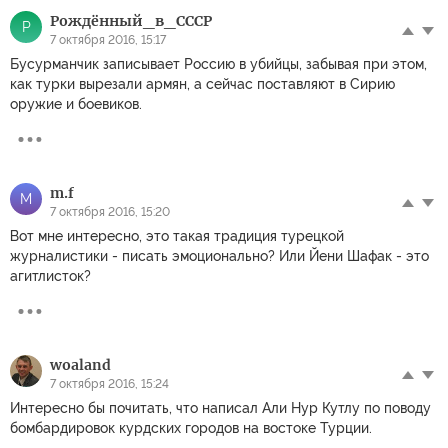
Рождённый_в_СССР
Р
7 октября 2016, 15:17
Бусурманчик записывает Россию в убийцы, забывая при этом,
как турки вырезали армян, а сейчас поставляют в Сирию
оружие и боевиков.
m.f
M
7 октября 2016, 15:20
Вот мне интересно, это такая традиция турецкой
журналистики - писать эмоционально? Или Йени Шафак - это
агитлисток?
woaland
7 октября 2016, 15:24
Интересно бы почитать, что написал Али Нур Кутлу по поводу
бомбардировок курдских городов на востоке Турции.