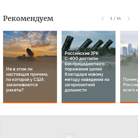
Рекомендуем
1
/
14
Российские ЗРК
С-400 достигли
беспрецедентного
Не в этом ли
поражения целей
настоящая причина,
благодаря новому
по которой у США
методу наведения на
Почему
заканчиваются
загоризонтной
Россия
ракеты?
дальности
всего 