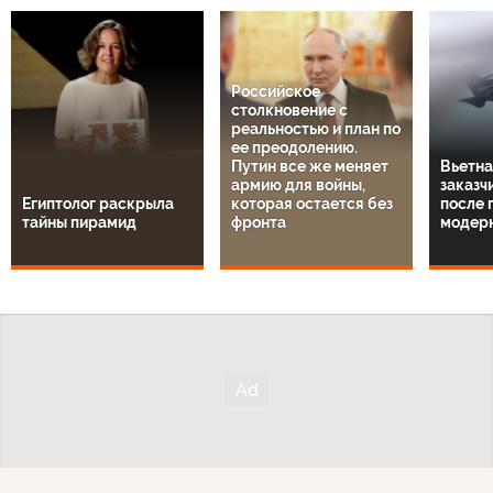
Российское
столкновение с
реальностью и план по
ее преодолению.
Путин все же меняет
Вьетна
армию для войны,
заказч
Египтолог раскрыла
которая остается без
после 
тайны пирамид
фронта
модер