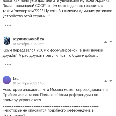
Боже, как меня уже достали эти ушлёпки!!!! Ну если Украина
"была провинцией СССР" о чём можно дальше говорить с
таким "экспертом"!???? Ну хоть бы выяснил административное
устройство этой страны!!!!
МужикКакойта
18 октября 2016, 16:59
Крым передавался УССР с формулировкой "в знак вечной
дружбы" А рас дружить разучились, то будьте добры...
lau
L
18 октября 2016, 17:05
Некоторые опасаются, что Москва может спровоцировать в
Прибалтике, а также Польше и Чехии референдумы по
примеру украинского.
_____________________________________________________
Некоторые не опасаются подобного референдума в
Португалии?