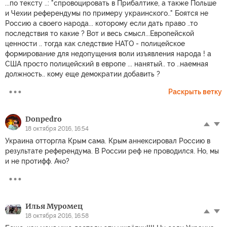
...по тексту ..: "спровоцировать в Прибалтике, а также Польше
и Чехии референдумы по примеру украинского.." Боятся не
Россию а своего народа... которому если дать право ..то
последствия то какие ? Вот и весь смысл...Европейской
ценности .. тогда как следствие НАТО - полицейское
формирование для недопущения воли изъявления народа ! а
США просто полицейский в европе ... нанятый.. то ..наемная
должность.. кому еще демократии добавить ?
Раскрыть ветку
Donpedro
18 октября 2016, 16:54
Украина отторгла Крым сама. Крым аннексировал Россию в
результате референдума. В России реф не проводился. Но, мы
и не протифф. Ачо?
Илья Муромец
18 октября 2016, 16:58