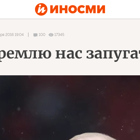
бря 2016 19:04
100
17345
ремлю нас запуга