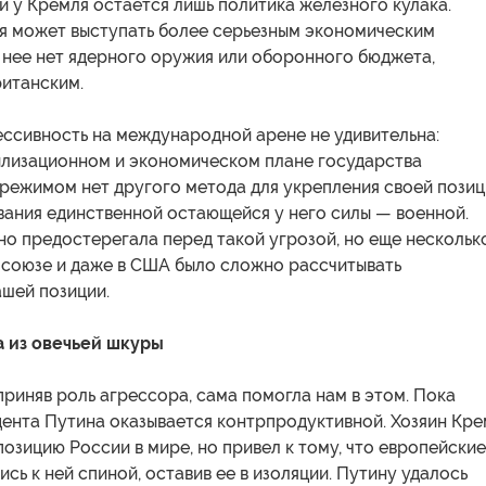
и у Кремля остается лишь политика железного кулака.
я может выступать более серьезным экономическим
 нее нет ядерного оружия или оборонного бюджета,
ританским.
ессивность на международной арене не удивительна:
вилизационном и экономическом плане государства
режимом нет другого метода для укрепления своей позиц
вания единственной остающейся у него силы — военной.
о предостерегала перед такой угрозой, но еще нескольк
росоюзе и даже в США было сложно рассчитывать
ашей позиции.
 из овечьей шкуры
приняв роль агрессора, сама помогла нам в этом. Пока
дента Путина оказывается контрпродуктивной. Хозяин Кре
позицию России в мире, но привел к тому, что европейские
ись к ней спиной, оставив ее в изоляции. Путину удалось