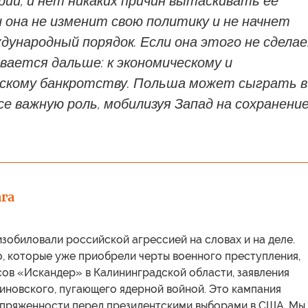
ии, и нет никаких причин вытаскивать ее
 она не изменит свою политику и не начнет
ународный порядок. Если она этого не сделае
вается дальше: к экономическому и
скому банкротству. Польша может сыграть в
е важную роль, мобилизуя Запад на сохранени
га
зобиловали российской агрессией на словах и на деле.
о, которые уже приобрели черты военного преступления,
сов «Искандер» в Калининградской области, заявления
новского, пугающего ядерной войной. Это кампания
апряженности перед президентскими выборами в США. Мы