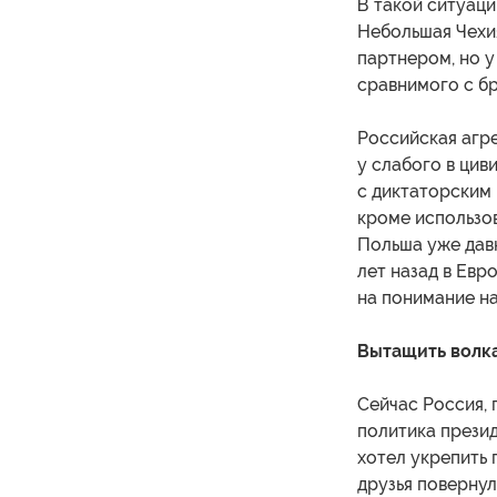
В такой ситуаци
Небольшая Чехи
партнером, но у
сравнимого с б
Российская агр
у слабого в ци
с диктаторским 
кроме использо
Польша уже давн
лет назад в Ев
на понимание н
Вытащить волка
Сейчас Россия, 
политика прези
хотел укрепить 
друзья повернул