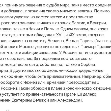
я принимать решения о судьбе мира, заняв место среди е
 и добившись признания своего мнимого величия. Помимо
т всемогущества на постсоветском пространстве
 распространение влияния в странах Балтии, в Венгрии,
зможно, также в Чехии и Польше. Одним словом, она хочет
 статус, которым обладала в XVIII и XIX веках, когда ее
али влияние на политику Берлина, Вены и Парижа (на воз
й эпохи в Москве уже никто не надеется). Пример Польши
ает, что эти амбиции завышены. У России нет инструментов
ать свое влияние. За пределами постсоветского
а может делать это, собственно, только в Сербии,
ирии. В других местах ее экономическое предложение
ом скромным, чтобы быть привлекательным. Например, объ
рооборота с Чехией или Германией превосходит наш
 Россией. Таким образом в плане экономических отношен
 уступает по привлекательности Праге. Ей далеко
емен Екатерины Великой или Александра I.