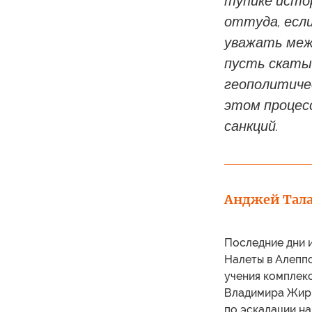
тупике истор
оттуда, если
уважать межд
пусть скаты
геополитиче
этом процесс
санкций.
Анджей Тала
Последние дни и
Налеты в Алепп
учения комплек
Владимира Жири
по эскалации н