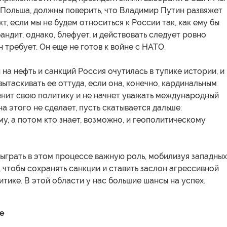
е Польша, должны поверить, что Владимир Путин развяжет
т, если мы не будем относиться к России так, как ему бы
бандит, однако, блефует, и действовать следует ровно
н требует. Он еще не готов к войне с НАТО.
н на нефть и санкций Россия очутилась в тупике истории, и
вытаскивать ее оттуда, если она, конечно, кардинальным
енит свою политику и не начнет уважать международный
на этого не сделает, пусть скатывается дальше:
у, а потом кто знает, возможно, и геополитическому
ыграть в этом процессе важную роль, мобилизуя западных
, чтобы сохранять санкции и ставить заслон агрессивной
тике. В этой области у нас большие шансы на успех.
е