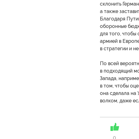
склонить Герман
а также застави
Благодаря Пути
оборонные бюдж
для того, чтобы
армией в Европе
в стратегии и н
По всей вероятн
в подходящий мо
Запада, наприме
в том, чтобы оц
она сделала на У
волком, даже ес
0