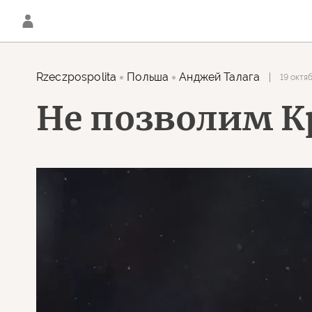
Rzeczpospolita
Польша
Анджей Талага
19 октя
Не позволим К