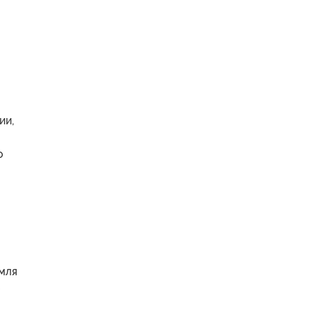
ии,
о
мля