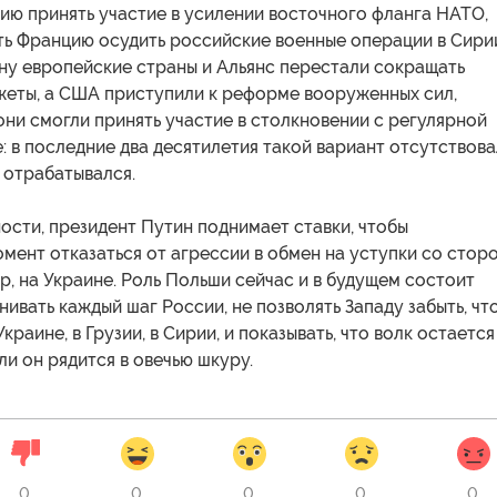
ию принять участие в усилении восточного фланга НАТО,
ть Францию осудить российские военные операции в Сири
ну европейские страны и Альянс перестали сокращать
еты, а США приступили к реформе вооруженных сил,
 они смогли принять участие в столкновении с регулярной
: в последние два десятилетия такой вариант отсутствова
е отрабатывался.
ости, президент Путин поднимает ставки, чтобы
мент отказаться от агрессии в обмен на уступки со стор
р, на Украине. Роль Польши сейчас и в будущем состоит
енивать каждый шаг России, не позволять Западу забыть, чт
краине, в Грузии, в Сирии, и показывать, что волк остается
ли он рядится в овечью шкуру.
0
0
0
0
0