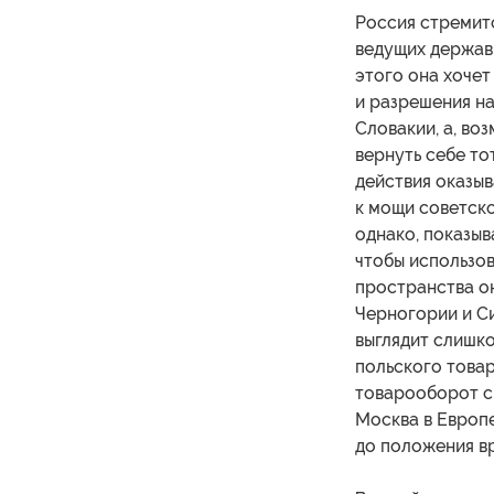
Россия стремитс
ведущих держав
этого она хоче
и разрешения на
Словакии, а, во
вернуть себе тот
действия оказыв
к мощи советско
однако, показыв
чтобы использов
пространства он
Черногории и С
выглядит слишк
польского това
товарооборот с
Москва в Европе
до положения вр