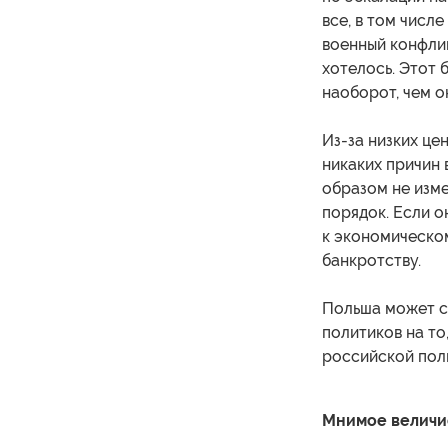
все, в том числ
военный конфлик
хотелось. Этот 
наоборот, чем о
Из-за низких це
никаких причин 
образом не изм
порядок. Если о
к экономическом
банкротству.
Польша может с
политиков на то
российской поли
Мнимое величи