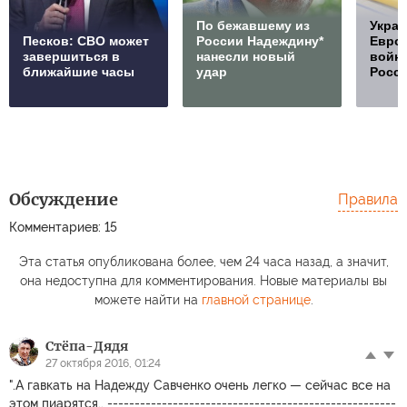
По бежавшему из
Украи
Песков: СВО может
России Надеждину*
Европ
завершиться в
нанесли новый
войну
ближайшие часы
удар
Росс
Обсуждение
Правила
Комментариев: 15
Эта статья опубликована более, чем 24 часа назад, а значит,
она недоступна для комментирования. Новые материалы вы
можете найти на
главной странице
.
Стёпа-Дядя
27 октября 2016, 01:24
".А гавкать на Надежду Савченко очень легко — сейчас все на
этом пиарятся.. -----------------------------------------------------