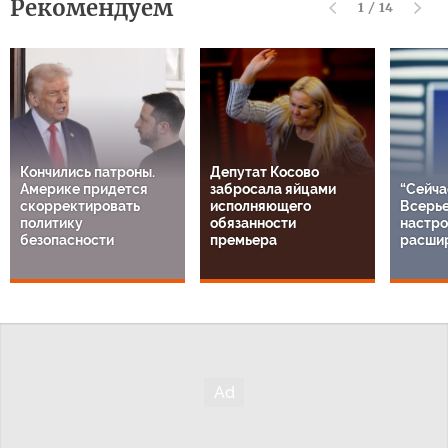
Рекомендуем
1
/
14
Кончились патроны.
Депутат Косово
Америке придется
забросала яйцами
“Сейча
скорректировать
исполняющего
Всерье
политику
обязанности
настро
безопасности
премьера
расши