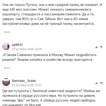
Она не только Путину, она и мне средний палец не покажет. И
еще 145 млн. россиян. Может показать таможенникам в
аэропорту, стюардессе и пассажирам самолета. Да и то,
уверен, там 80% гр-н Сев. Габона. Вот они и 40 лямов
кастрюлеголовых дома на её грязный палец насмотрятся...
as99 tt
27 октября 2016, 13:05
///Зачем Савченко приехала в Москву Может подработать
решила? Лишняя копейка в хозяйстве всегда пригодится...
Sаevam_Iram
27 октября 2016, 15:57
Где же путриоты с баночкой известной жидкости? Убийца же
приехала в сердце русскаго мiра. Но путриоты на диване,
команды "фас" не было. А убийца русских людей свободно
расхаживает по Москве.