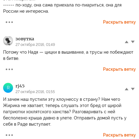
------ по-ходу, она сама приехала по-пиариться, она для
России не интересна.
Раскрыть ветку
зовутка
27 октября 2016, 01:49
Потому что Надя — цицки в вышиванке, а трусы не побеждают
в битве.
Раскрыть ветку
rj45
R
27 октября 2016, 01:55
И зачем наш пустили эту клоунессу в страну? Нам чего
Жирика не хватает, теперь слушать этот бред от щирой
патриотки хохлятского ханства? Разговаривать с ней
бесполезно крыша давно в улете. Отправить домой пусть у
себя в Раде выступает.
Раскрыть ветку