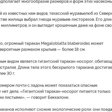
едполагает многообразие размеров и форм этих насекомы
 из известных нам видов, техасский муравьелюб из Север
стве жилища выбрал гнезда муравьев-листорезов. Его дли
 миллиметров, и он выглядит крошечным даже на фоне сво
го, огромный таракан Megaloblatta blaberoides может
вероятным размахом крыльев — более 18 см.
ным видом является гигантский таракан-носорог, обитаю
встралия. Длина тела этого бескрылого таракана достига
лее 30 г.
змером почти с ладонь может показаться опасным.
 нет дела. «Гигантский таракан-носорог питается только
и листьями», — говорит Беккалони.
раканов исполняют схожие экологические роли: они поед