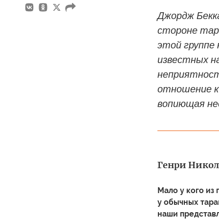
Джордж Бекк
стороне тар
этой группе 
известных н
неприятност
отношение к
вопиющая не
Генри Николл
Мало у кого из
у обычных тара
наши представл