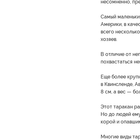
несомненно, пр
Самый маленький
Америки, в каче
всего несколько
хозяев.
В отличие от не
похвастаться не
Еще более круп
в Квинсленде, А
8 см, а вес — бо
Этот таракан ра
Но до людей ему
корой и опавшим
Многие виды та