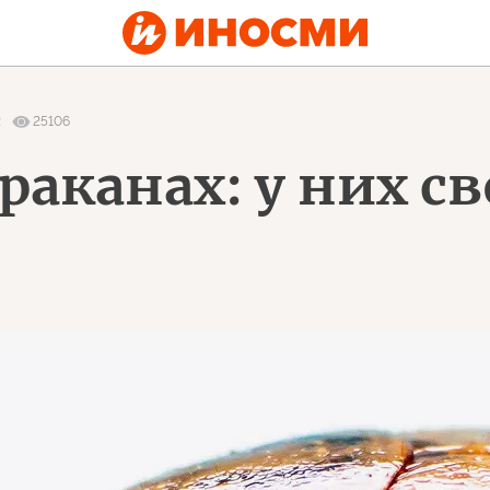
2
25106
араканах: у них с