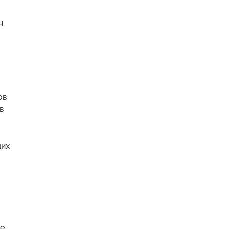
н.
ов
в
щих
де