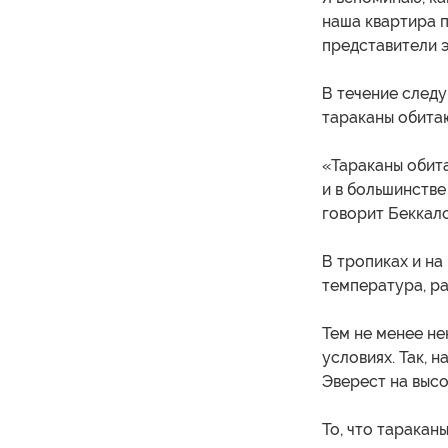
наша квартира 
представители э
В течение следу
тараканы обита
«Тараканы обита
и в большинстве
говорит Беккало
В тропиках и на
температура, ра
Тем не менее не
условиях. Так, 
Эверест на высо
То, что таракан