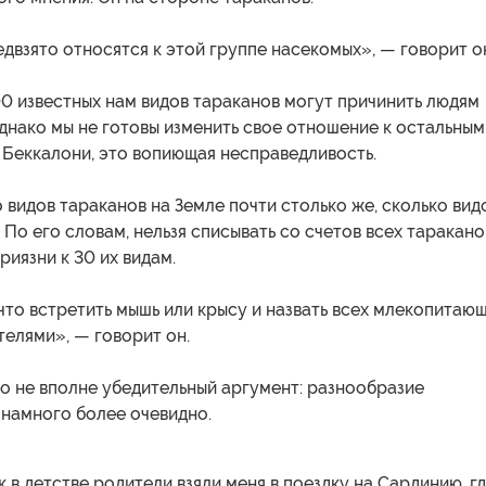
двзято относятся к этой группе насекомых», — говорит о
0 известных нам видов тараканов могут причинить людям
днако мы не готовы изменить свое отношение к остальным
 Беккалони, это вопиющая несправедливость.
о видов тараканов на Земле почти столько же, сколько вид
По его словам, нельзя списывать со счетов всех таракано
риязни к 30 их видам.
что встретить мышь или крысу и назвать всех млекопитаю
елями», — говорит он.
о не вполне убедительный аргумент: разнообразие
намного более очевидно.
к в детстве родители взяли меня в поездку на Сардинию, г