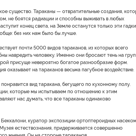
кое существо. Тараканы — отвратительные создания, кот
м, не боятся радиации и способны выживать в любых
наступит конец света, на Земле останутся только эти гадк
обще: без них нам было бы лучше.
ествует почти 5000 видов тараканов, из которых всего
ны навредить человеку. Именно они бросают тень на гру
орой присуще невероятно богатое разнообразие форм.
ция оказывает на тараканов весьма пагубное воздействие.
 понравится вид таракана, бегущего по кухонному полу.
ции, которые мы испытываем по отношению к этим
авляют нас думать, что все тараканы одинаково
Беккалони, куратор экспозиции ортоптероидных насеко
 Музея естествознания, придерживается совершенно
го мнения. Он на стороне тараканов.