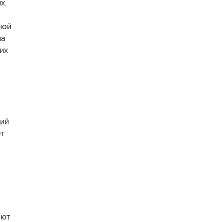
х.
ной
на
их
щий
ет
ают