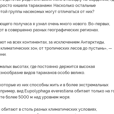
просто кишела тараканами. Насколько остальные
той группы насекомых могут отличаться от них?
ющего получаса я узнал очень много нового. Во-первых,
ют в совершенно разных географических регионах.
ют на всех континентах, за исключением Антарктиды,
 климатических зон, от тропических лесов до пустынь», —
ни.
 малых высотах, где постоянно держится высокая
знообразие видов тараканов особо велико.
которые из них способны жить и в более экстремальных
например, вид Eupolyphaga everestiana обитает только на 
те более 5000 м над уровнем моря.
ы обитают в столь разных климатических условиях,