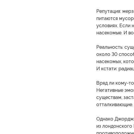
Репутация: мерз
питаются мусоро
условиях. Если 
насекомые. И во
Реальность: сущ
около 30 способ
насекомых, кот
И кстати: радиа
Вряд ли кому-то
Негативные эмо
существам, заст
отталкивающие.
Однако Джордж 
из лондонского
противоположно