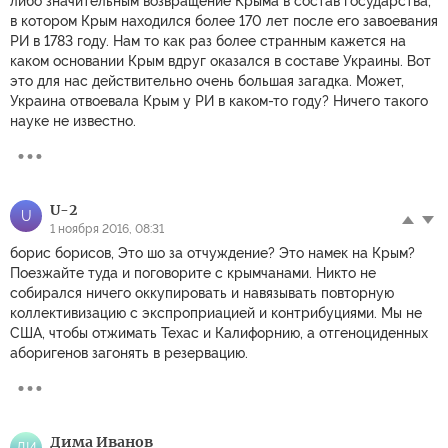
либо значительным возвращение Крыма в состав государства,
в котором Крым находился более 170 лет после его завоевания
РИ в 1783 году. Нам то как раз более странным кажется на
каком основании Крым вдруг оказался в составе Украины. Вот
это для нас действительно очень большая загадка. Может,
Украина отвоевала Крым у РИ в каком-то году? Ничего такого
науке не известно.
U-2
U
1 ноября 2016, 08:31
борис борисов, Это шо за отчуждение? Это намек на Крым?
Поезжайте туда и поговорите с крымчанами. Никто не
собирался ничего оккупировать и навязывать повторную
коллективизацию с экспроприацией и контрибуциями. Мы не
США, чтобы отжимать Техас и Калифорнию, а отгеноциденных
аборигенов загонять в резервацию.
Дима Иванов
ДИ