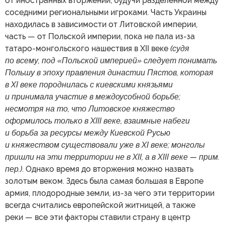
от иностранных вторжений, будучи разделенной между
соседними региональными игроками. Часть Украины
находилась в зависимости от Литовской империи,
часть — от Польской империи, пока не пала из-за
татаро-монгольского нашествия в XII веке
(судя
по всему, под «Польской империей» следует понимать
Польшу в эпоху правления династии Пястов, которая
в XI веке породнилась с киевскими князьями
и принимала участие в междоусобной борьбе;
несмотря на то, что Литовское княжество
оформилось только в XIII веке, взаимные набеги
и борьба за ресурсы между Киевской Русью
и княжеством существовали уже в XI веке; монголы
пришли на эти территории не в XII, а в XIII веке — прим.
пер.)
. Однако время до вторжения можно назвать
золотым веком. Здесь была самая большая в Европе
армия, плодородные земли, из-за чего эти территории
всегда считались европейской житницей, а также
реки — все эти факторы ставили страну в центр