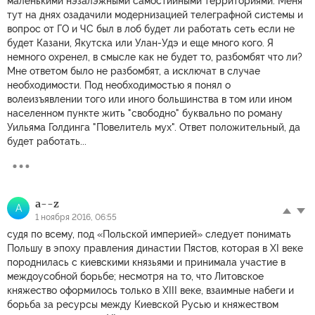
маленькими нэзалэжными самостийными территориями. Меня
тут на днях озадачили модернизацией телеграфной системы и
вопрос от ГО и ЧС был в лоб будет ли работать сеть если не
будет Казани, Якутска или Улан-Удэ и еще много кого. Я
немного охренел, в смысле как не будет то, разбомбят что ли?
Мне ответом было не разбомбят, а исключат в случае
необходимости. Под необходимостью я понял о
волеизъявлении того или иного большинства в том или ином
населенном пункте жить "свободно" буквально по роману
Уильяма Голдинга "Повелитель мух". Ответ положительный, да
будет работать...
a--z
A
1 ноября 2016, 06:55
судя по всему, под «Польской империей» следует понимать
Польшу в эпоху правления династии Пястов, которая в XI веке
породнилась с киевскими князьями и принимала участие в
междоусобной борьбе; несмотря на то, что Литовское
княжество оформилось только в XIII веке, взаимные набеги и
борьба за ресурсы между Киевской Русью и княжеством