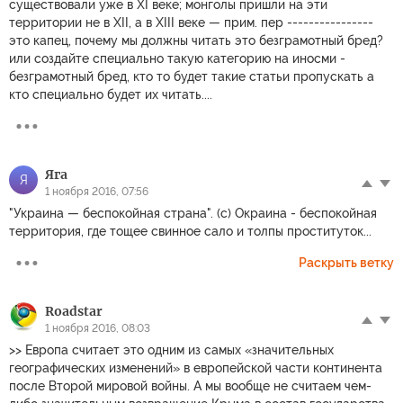
существовали уже в XI веке; монголы пришли на эти
территории не в XII, а в XIII веке — прим. пер ----------------
это капец, почему мы должны читать это безграмотный бред?
или создайте специально такую категорию на иносми -
безграмотный бред, кто то будет такие статьи пропускать а
кто специально будет их читать....
Яга
Я
1 ноября 2016, 07:56
"Украина — беспокойная страна". (с) Окраина - беспокойная
территория, где тощее свинное сало и толпы проституток...
Раскрыть ветку
Roadstar
1 ноября 2016, 08:03
>> Европа считает это одним из самых «значительных
географических изменений» в европейской части континента
после Второй мировой войны. А мы вообще не считаем чем-