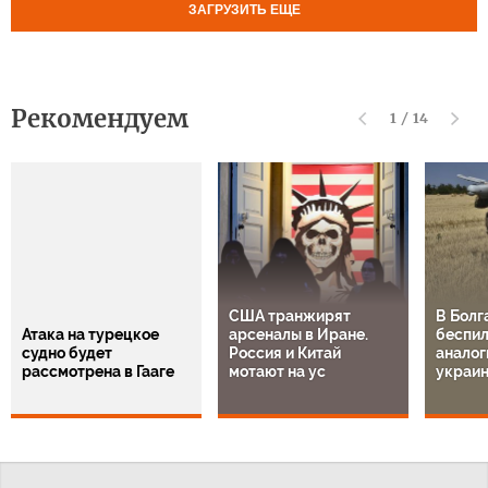
ЗАГРУЗИТЬ ЕЩЕ
Рекомендуем
1
/
14
США транжирят
В Болг
Атака на турецкое
арсеналы в Иране.
беспил
судно будет
Россия и Китай
аналог
рассмотрена в Гааге
мотают на ус
украи